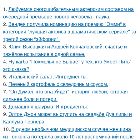
1.
Любуемся сногсшибательным актерским составом на
очередной премьере нового человека - паука.
2.
Зендея получила номинацию на премию "Эмми" в
категории "лучшая актриса в драматическом сериале" за
третий сезон "эйфории".
3.
Юлия Высоцкая и Андрей Кончаловский: счастье и
тяжёлое испытание в одной семье.
4.
Ну кагбэ "Похмелья не Бывает у тех, кто Умеет Пить"
это сказка?
5.
Итальянский салат. Ингредиенты:
6.
Печеный картофель с селедочным соусом.
7.
"Он Думал, что она Уйдёт": история любви, которая
сильнее боли и потери.
8.
Домашняя шаурма. Ингредиенты:
9.
Элтон Джон может выступить на свадьбе Дуа липы и
Каллума Тёрнера.
10.
В одном необычном медицинском случае женщина
из Гонконга потеряла около 10 лет воспоминаний после