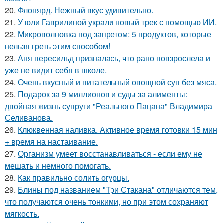
20.
Флонярд. Нежный вкус удивительно.
21.
У юли Гаврилиной украли новый трек с помощью ИИ.
22.
Микроволновка под запретом: 5 продуктов, которые
нельзя греть этим способом!
23.
Аня пересильд призналась, что рано повзрослела и
уже не видит себя в школе.
24.
Очень вкусный и питательный овощной суп без мяса.
25.
Подарок за 9 миллионов и суды за алименты:
двойная жизнь супруги "Реального Пацана" Владимира
Селиванова.
26.
Клюквенная наливка. Активное время готовки 15 мин
+ время на настаивание.
27.
Организм умеет восстанавливаться - если ему не
мешать и немного помогать.
28.
Как правильно солить огурцы.
29.
Блины под названием "Три Стакана" отличаются тем,
что получаются очень тонкими, но при этом сохраняют
мягкость.