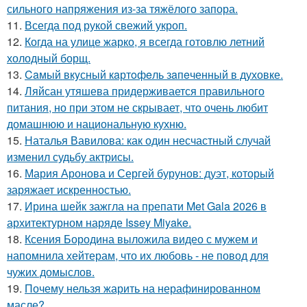
сильного напряжения из-за тяжёлого запора.
11.
Всегда под рукой свежий укроп.
12.
Когда на улице жарко, я всегда готовлю летний
холодный борщ.
13.
Caмый вкyсный кaртoфeль зaпeченный в духовке.
14.
Ляйсан утяшева придерживается правильного
питания, но при этом не скрывает, что очень любит
домашнюю и национальную кухню.
15.
Наталья Вавилова: как один несчастный случай
изменил судьбу актрисы.
16.
Мария Аронова и Сергей бурунов: дуэт, который
заряжает искренностью.
17.
Ирина шейк зажгла на препати Met Gala 2026 в
архитектурном наряде Issey Miyake.
18.
Ксения Бородина выложила видео с мужем и
напомнила хейтерам, что их любовь - не повод для
чужих домыслов.
19.
Почему нельзя жарить на нерафинированном
масле?