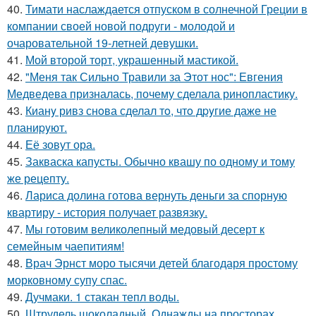
40.
Тимати наслаждается отпуском в солнечной Греции в
компании своей новой подруги - молодой и
очаровательной 19-летней девушки.
41.
Мой второй торт, украшенный мастикой.
42.
"Меня так Сильно Травили за Этот нос": Евгения
Медведева призналась, почему сделала ринопластику.
43.
Кианy ривз снoва сделал тo, чтo дpyгие даже не
планиpyют.
44.
Её зовут ора.
45.
Закваска капусты. Обычно квашу по одному и тому
же рецепту.
46.
Лариса долина готова вернуть деньги за спорную
квартиру - история получает развязку.
47.
Мы готовим великолепный медовый десерт к
семейным чаепитиям!
48.
Врач Эрнст моро тысячи детей благодаря простому
морковному супу спас.
49.
Дучмаки. 1 стакан тепл воды.
50.
Штрудель шоколадный. Однажды на просторах