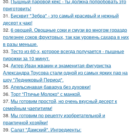
30.
Пышный паровой кекс - ты должна попробовать это
приготовить!
31.
Бисквит "Зебpа" - это самый красивый и нежный
десерт к чаю!
32.
6 овощей. Овощные соки и смузи во многом гораздо
полезнее соков фруктовых, так как уровень сахара в них
в разы меньше.
33.
Тесто из 60-х, которое всегда получается - пышные
пирожки за 10 минут.
34.
Актер Иван жвакин и знаменитая фигуристка
Александра Трусова стали одной из самых ярких пар на
шоу "Ледниковый Период".
35.
Апельсинавая баваруа без духовки!
36.
Торт "Птичье Молоко" с манкой.
37.
Мы готовим простой, но очень вкусный десерт к
семейным чаепитиям!
38.
Мы готовим по рецепту изобретательной и
практичной хозяйки!
39.
Салат "Дамский". Ингредиенты: