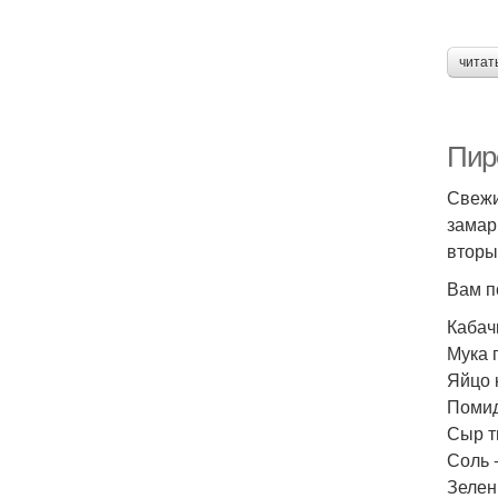
читат
Пиро
Свежи
замар
вторы
Вам п
Кабачк
Мука 
Яйцо к
Помид
Сыр т
Соль -
Зелень