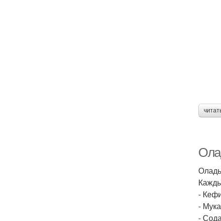
читат
Ола
Оладь
Кажды
- Кефи
- Мука
- Сода 