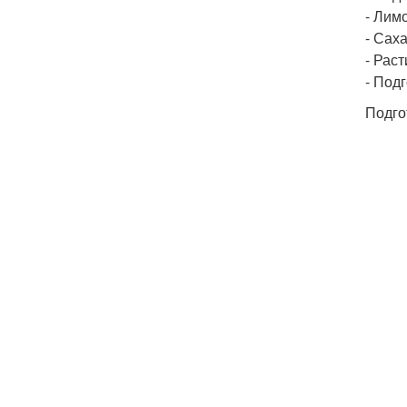
- Лимо
- Сахар
- Рас
- Под
Подго