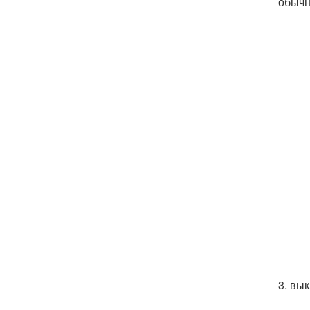
обычн
3. вы