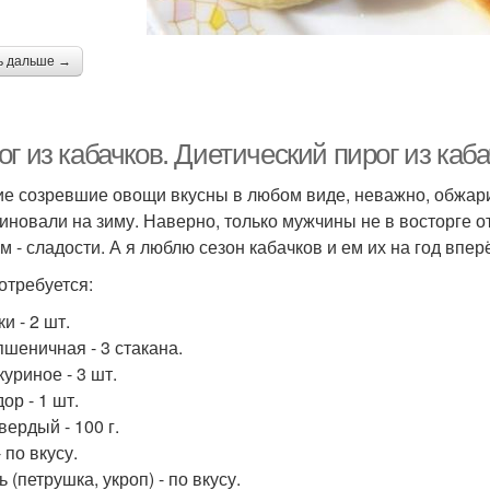
ь дальше →
г из кабачков. Диетический пирог из каба
е созревшие овощи вкусны в любом виде, неважно, обжари
иновали на зиму. Наверно, только мужчины не в восторге от
м - сладости. А я люблю сезон кабачков и ем их на год впер
отребуется:
и - 2 шт.
пшеничная - 3 стакана.
уриное - 3 шт.
ор - 1 шт.
вердый - 100 г.
 по вкусу.
 (петрушка, укроп) - по вкусу.