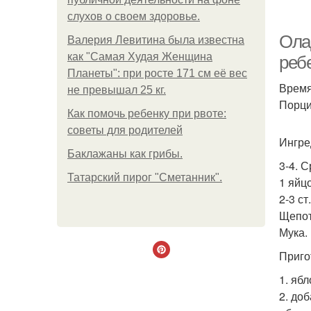
слухов о своем здоровье.
Ола
Валерия Левитина была известна
как "Самая Худая Женщина
ребе
Планеты": при росте 171 см её вес
Время
не превышал 25 кг.
Порций
Как помочь ребенку при рвоте:
советы для родителей
Ингре
Баклажаны как грибы.
3-4. 
Татарский пирог "Сметанник".
1 яйцо
2-3 ст
Щепот
Мука.
Приго
1. яб
2. до