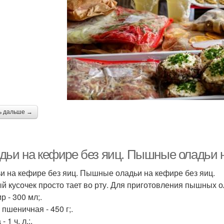
ь дальше →
дьи на кефире без яиц. Пышные оладьи н
и на кефире без яиц. Пышные оладьи на кефире без яиц.
й кусочек просто тает во рту. Для приготовления пышных о
р - 300 мл;.
 пшеничная - 450 г;.
- 1 ч. л.;.