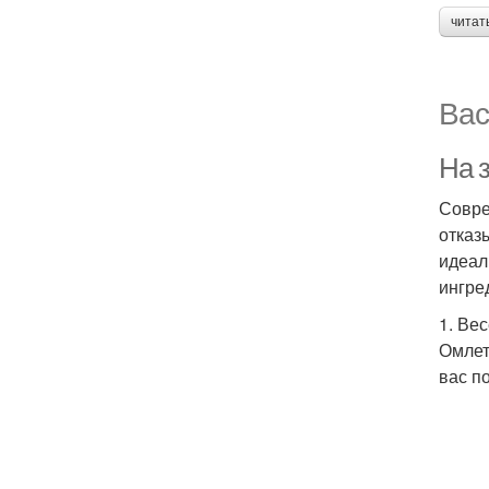
читат
Вас
На 
Совре
отказ
идеал
ингре
1. Ве
Омлет
вас п