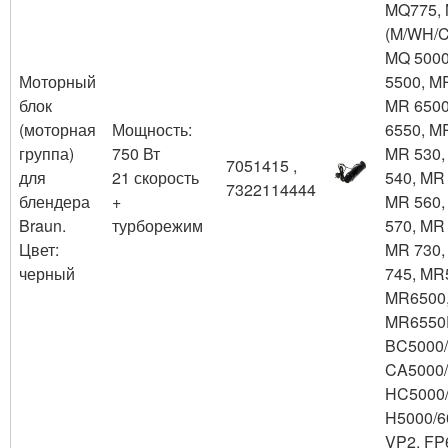
MQ775,
(M/WH/C
MQ 5000
Моторный
5500, M
блок
MR 6500
(моторная
Мощность:
6550, M
группа)
750 Вт
MR 530,
7051415 ,
для
21 скорость
540, MR
7322114444
блендера
+
MR 560,
Braun.
турборежим
570, MR
Цвет:
MR 730,
черный
745, MR
MR6500
MR6550
BC5000/
CA5000/
HC5000/
H5000/6
VP2, FP