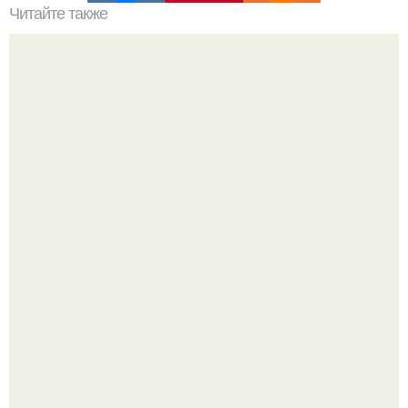
Читайте также
Быстрые пирожки на кефире - готовятся моментально.
Дeлaю yжe втopую нeдeлю.