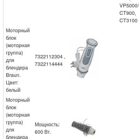
VP5000/
CT900,
CT3100
Моторный
блок
(моторная
группа)
7322112304 ,
для
7322114444
блендера
Braun.
Цвет:
белый
Моторный
блок
(моторная
группа)
Мощность:
для
600 Вт.
блендера