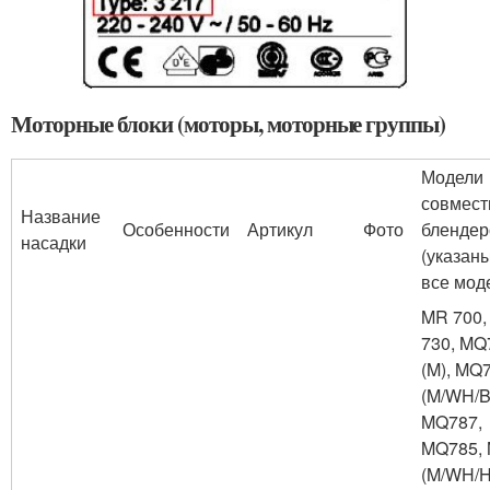
Моторные блоки (моторы, моторные группы)
Модели
совмес
Название
Особенности
Артикул
Фото
блендер
насадки
(указан
все моде
MR 700,
730, MQ
(M), MQ
(M/WH/B
MQ787,
MQ785,
(M/WH/H