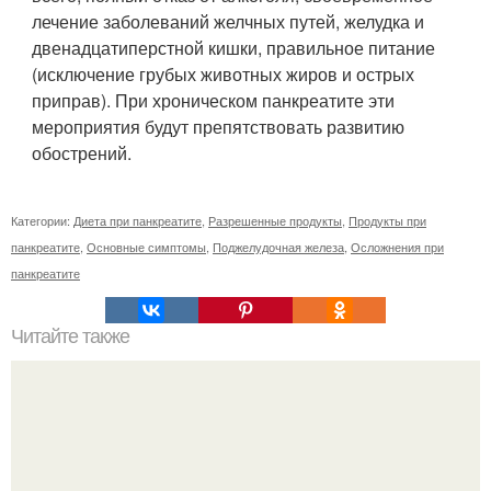
лечение заболеваний желчных путей, желудка и
двенадцатиперстной кишки, правильное питание
(исключение грубых животных жиров и острых
приправ). При хроническом панкреатите эти
мероприятия будут препятствовать развитию
обострений.
Категории:
Диета при панкреатите
,
Разрешенные продукты
,
Продукты при
панкреатите
,
Основные симптомы
,
Поджелудочная железа
,
Осложнения при
панкреатите
Читайте также