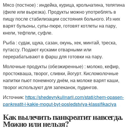
Мясо (постное) : индейка, курица, крольчатина, телятина
(филе или вырезка). Продукты можно употреблять в
пищу после стабилизации состояния больного. Из них
варят бульоны, супы-пюре, готовят котлеты на пару,
кнели, тефтели, суфле.
Рыба : судак, щука, сазан, окунь, хек, минтай, треска,
путассу. Подают кусками отварными или
перерабатывают в фарш для готовки на пару.
Молочные продукты (обезжиренные) : молоко, кефир,
простокваша, творог, сливки, йогурт. Кисломолочные
напитки пьют понемногу днём, на молоке варят каши,
творог используют для запеканок, пудингов.
Источник:
https://shedevrykulinarii.com/stati/chem-opasen-
pankreatit-i-kakie-mogut-byt-posledstviya-klassifikaciya
Как вылечить панкреатит навсегда.
Можно или нельзя?