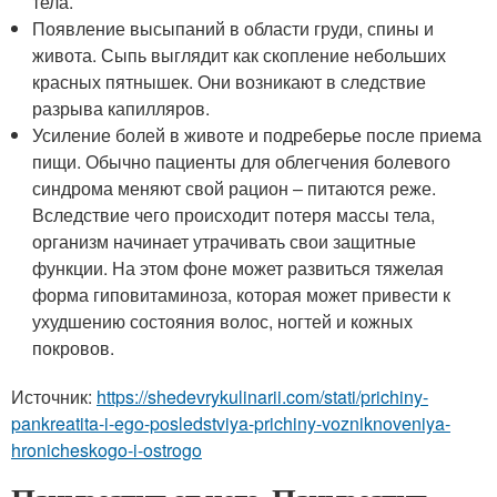
тела.
Появление высыпаний в области груди, спины и
живота. Сыпь выглядит как скопление небольших
красных пятнышек. Они возникают в следствие
разрыва капилляров.
Усиление болей в животе и подреберье после приема
пищи. Обычно пациенты для облегчения болевого
синдрома меняют свой рацион – питаются реже.
Вследствие чего происходит потеря массы тела,
организм начинает утрачивать свои защитные
функции. На этом фоне может развиться тяжелая
форма гиповитаминоза, которая может привести к
ухудшению состояния волос, ногтей и кожных
покровов.
Источник:
https://shedevrykulinarii.com/stati/prichiny-
pankreatita-i-ego-posledstviya-prichiny-vozniknoveniya-
hronicheskogo-i-ostrogo