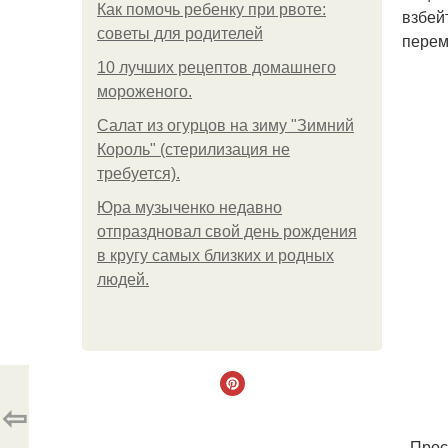
Как помочь ребенку при рвоте:
взбей
советы для родителей
перем
10 лучших рецептов домашнего
мороженого.
Салат из огурцов на зиму "Зимний
Король" (стерилизация не
требуется).
Юра музыченко недавно
отпраздновал свой день рождения
в кругу самых близких и родных
людей.
⇦
. Про