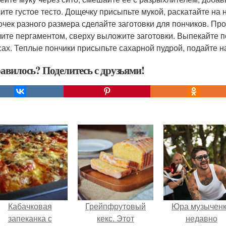
ите густое тесто. Дощечку присыпьте мукой, раскатайте на
чек разного размера сделайте заготовки для пончиков. Пр
лите пергаментом, сверху выложите заготовки. Выпекайте п
сах. Теплые пончики присыпьте сахарной пудрой, подайте на
авилось? Поделитесь с друзьями!
Кабачковая
Грейпфрутовый
Юра музычен
запеканка с
кекс. Этот
недавно