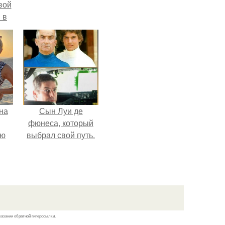
вой
 в
ых
на
Сын Луи де
фюнеса, который
ую
выбрал свой путь.
казании обратной гиперссылки.