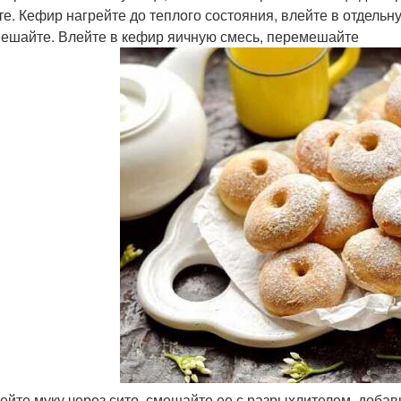
те. Кефир нагрейте до теплого состояния, влейте в отдельн
ешайте. Влейте в кефир яичную смесь, перемешайте
сейте муку через сито, смешайте ее с разрыхлителем, добав