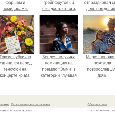
фаршем и
грейпфрутовый
отпраздновал с
помидорами.
кекс достоин того,
день рождения
чтобы собрать всю
кругу самых
вашу семью за
близких и родн
воскресным
людей.
чайным столом.
Токсис публично
Зендея получила
Мария пороши
извинился перед
номинацию на
показала
генсухой на
премию "Эмми" в
повзрослевш
концерте крида.
категории "лучшая
дочь.
актриса в
драматическом
сериале" за третий
сезон "эйфории".
онтакты
Пользовательское соглашение
Обратная связь
олитика конфидециальности
Копирование разрешено при у