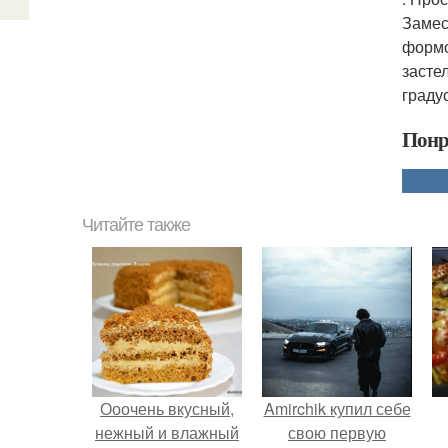
Замес
формо
засте
граду
Понр
Читайте также
Ооочень вкусный,
Amirchik купил себе
нежный и влажный
свою первую