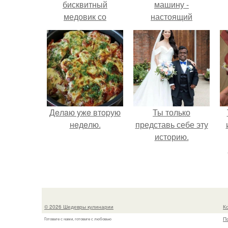
бисквитный
машину -
медовик со
настоящий
сливочным кремом.
автомобиль мечты
для многих
автолюбителей.
Дeлaю yжe втopую
Ты только
нeдeлю.
представь себе эту
историю.
© 2026 Шедевры кулинарии
К
П
Готовьте с нами, готовьте с любовью