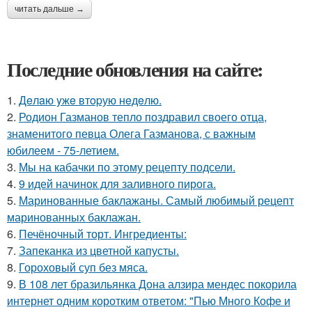
читать дальше →
Последние обновления на сайте:
1.
Дeлaю yжe втopую нeдeлю.
2.
Родион Газманов тепло поздравил своего отца,
знаменитого певца Олега Газманова, с важным
юбилеем - 75-летием.
3.
Мы на кабачки по этому рецепту подсели.
4.
9 идей начинок для заливного пирога.
5.
Маринованные баклажаны. Самый любимый рецепт
маринованных баклажан.
6.
Печёночный торт. Ингредиенты:
7.
Запеканка из цветной капусты.
8.
Гороховый суп без мяса.
9.
В 108 лет бразильянка Дона алзира мендес покорила
интернет одним коротким ответом: "Пью Много Кофе и