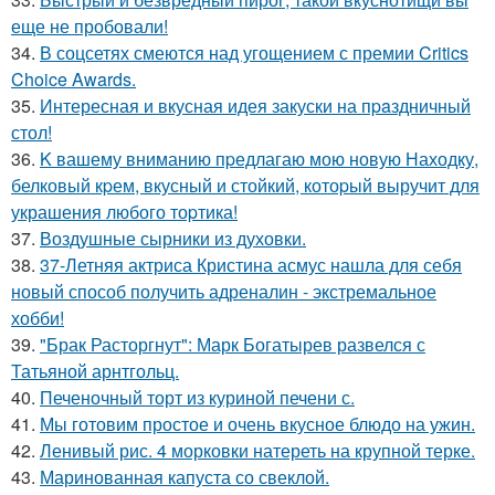
еще не пробовали!
34.
В соцсетях смеются над угощением с премии Critics
Choice Awards.
35.
Интересная и вкусная идея закуски на пpaздничный
стол!
36.
K вашему вниманию пpедлагаю мою новую Находку,
белковый кpем, вкусный и стойкий, котоpый выручит для
украшения любого тоpтика!
37.
Воздушные сырники из духовки.
38.
37-Летняя актриса Кристина асмус нашла для себя
новый способ получить адреналин - экстремальное
хобби!
39.
"Брак Расторгнут": Марк Богатырев развелся с
Татьяной арнтгольц.
40.
Печеночный торт из куриной печени с.
41.
Мы готовим простое и очень вкусное блюдо на ужин.
42.
Ленивый рис. 4 морковки натереть на крупной терке.
43.
Маринованная капуста со свеклой.