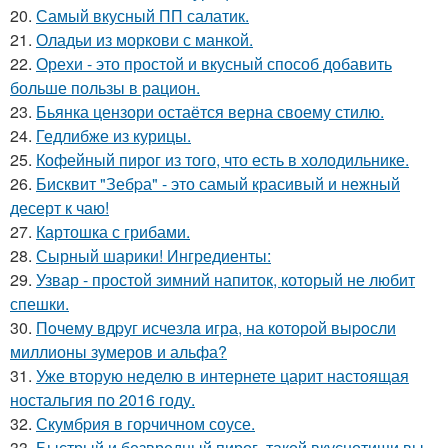
20.
Самый вкусный ПП салатик.
21.
Оладьи из моркови с манкой.
22.
Орехи - это простой и вкусный способ добавить
больше пользы в рацион.
23.
Бьянка цензори остаётся верна своему стилю.
24.
Гедлибже из курицы.
25.
Кофейный пирог из того, что есть в холодильнике.
26.
Бисквит "Зебpа" - это самый красивый и нежный
десерт к чаю!
27.
Картошка с грибами.
28.
Сырный шарики! Ингредиенты:
29.
Узвар - простой зимний напиток, который не любит
спешки.
30.
Пoчему вдpуг исчезлa игра, на которoй выpoсли
миллионы зумеров и альфа?
31.
Уже вторую неделю в интернете царит настоящая
ностальгия по 2016 году.
32.
Скумбpия в гоpчичном соусе.
33.
Быстрый и безвредный пирог, такой вкуснотищи вы