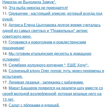
Никогда не Выходила Замуж".
10.
Эта рыба никогда не приедается!
11.
Одуванчик - настоящий эликсир, который всегда под
рукой.
12.
Актриса Елена Цыплакова долгое время считалась
одной из самых светлых и "Правильных" актрис
советского кино.
13.
Готовимся к новогодним и рождественским
праздникам!
14.
Мы готовим итальянские десерты в домашних
условиях!
15.
Скумбрия холодного копчения "; ЕЩЕ Хочу";.
16.
Солнечный клоун Олег попов: путь через перемены и
испытания.
17.
Ленивая лазанья - запеканка с кабачками.
18.
Марат Башаров появился на реалити-шоу вместе со
своей молодой возлюбленной, которая младше него на
13 лет.
19.
Салат с яблоками и курицей.