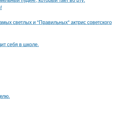
!
амых светлых и "Правильных" актрис советского
ит себя в школе.
делю.