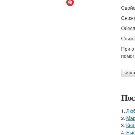
Свойс
Снижа
Обесп
Снижа
При о
помог
читат
Пос
1.
Люб
2.
Мар
3.
Киш
4.
Быс