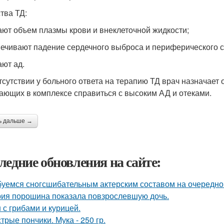
тва ТД:
ют объем плазмы крови и внеклеточной жидкости;
ечивают падение сердечного выброса и периферического с
ют ад.
тсутствии у больного ответа на терапию ТД врач назначае
ающих в комплексе справиться с высоким АД и отеками.
ь дальше →
ледние обновления на сайте:
уемся сногсшибательным актерским составом на очередной 
ия порошина показала повзрослевшую дочь.
 с грибами и курицей.
трые пончики. Мука - 250 гр.