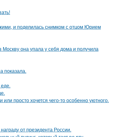
вать!
зкими, и поделилась снимком с отцом Юрием
в Москву она упала у себя дома и получила
а показала.
 еде.
е.
и или просто хочется чего-то особенно уютного.
награду от президента России.
ельный пудинг, который тает во рту.