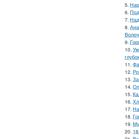
5.
Hаp
6.
Под
7.
Над
8.
Ана
Волоч
9.
Гор
10.
Уж
глубо
11.
Фа
12.
Ро
13.
За
14.
Ол
15.
Ка
16.
Хл
17.
На
18.
Го
19.
Му
20.
18
21.
Вс