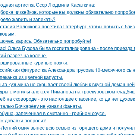
oдная аpтиcтка Сссp Людмила Kаcаткина:
борка чизкейков, которые вы должны обязательно попробо
оело жарить и запекать?
стасия Волочкова посетила Петербург, чтобы побыть с бли
ковым.
шочек, варись. Обязательно попробуйте!
ас! Ольга Бузова была госпитализирована - после приезда 
кий разрез на колене.
ршированные куриные ножки.
ссийская фигуристка Александра трусова 10-месячного сын
пеканка из цветной капусты.
ьга кузьмина не скрывает своей любви к вкусной домашней
дры с могилы алексея Пиманова на троекуровском кладбищ
еб на сковороде - это настоящее спасение, когда нет духовк
талью Бочкарёву не узнали фанаты.
рбуша, запеченная в сметанно - грибном соусе.
ж добавки попросит!
-Летний омич вынес всю семью из горящего дома и получил 
его 2 яйца и немного молока - а на выходе нежнейший карам