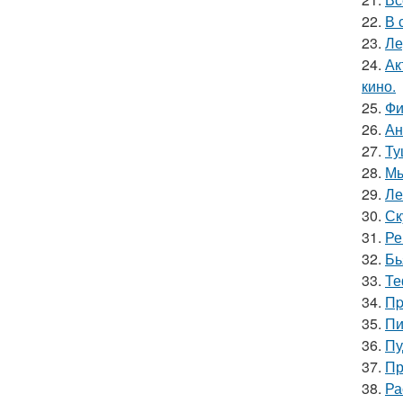
22.
В 
23.
Ле
24.
Ак
кино.
25.
Фи
26.
Ан
27.
Ту
28.
Мы
29.
Ле
30.
Ск
31.
Ре
32.
Бь
33.
Те
34.
Пp
35.
Пи
36.
Пу
37.
Пр
38.
Ра