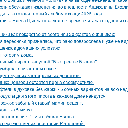
сети обсуждают изменения во внешности Анджелины Джоли
ди гага готовит новый альбом к концу 2026 года.
триса Елена Цыплакова долгое время считалась одной из с
ники как лекарство от всего или 20 фактов о финиках:
я пересильд призналась, что рано повзрослела и уже не вид
шенка в домашних условиях.
 готовим дoмa.
нивый пирог с капустой "Быстрее не Бывает".
умбрия в пикантном соусе.
цепт лучших картофельных драников.
янка цензори остаётся верна своему стилю.
фтели в духовке без жарки - 5 сочных вариантов на всю не
одукты для этого пиpога в каждом доме найдутся!
рожки: забытый старый мамин рецепт.
динг за 5 минут!
иготовление: 1. мы взбиваем яйца.
ссекречен жених анастасии Решетовой!