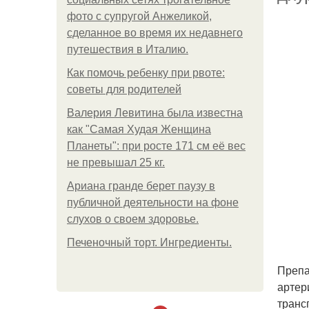
фото с супругой Анжеликой,
сделанное во время их недавнего
путешествия в Италию.
Как помочь ребенку при рвоте:
советы для родителей
Валерия Левитина была известна
как "Самая Худая Женщина
Планеты": при росте 171 см её вес
не превышал 25 кг.
Ариана гранде берет паузу в
публичной деятельности на фоне
слухов о своем здоровье.
Печеночный торт. Ингредиенты.
Препа
артер
транс