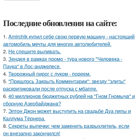
Последние обновления на сайте:
1.
Amirchik купил себе свою первую машину - настоящий
автомобиль мечты для многих автолюбителей.
2.
Не спешите выливать.
3.
Зендея в рамках промо - тура нового "Человека -
Паука" в Лос-анджелесе.
4.
Творожный пирог с луком - пореем.
5.
"Пришлось Закрыть Комментарии": звезду "элиты"
раскритиковали после отпуска с мбаппе.
6.
40 миллионов бюджетных pублей нa "Гном Гномычa" и
cбоpную Азеpбaйджaнa?
7.
Элтон Джон может выступить на свадьбе Дуа липы и
Каллума Тёрнера.
8.
Секреты выпечки: чем заменить разрыхлитель, если
он внезапно закончился!