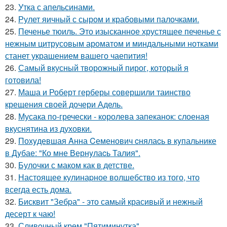
23.
Утка с апельсинами.
24.
Рулет яичный с сыром и крабовыми палочками.
25.
Печенье тюиль. Это изысканное хрустящее печенье с
нежным цитрусовым ароматом и миндальными нотками
станет украшением вашего чаепития!
26.
Самый вкусный творожный пирог, который я
готовила!
27.
Маша и Роберт герберы совершили таинство
крещения своей дочери Адель.
28.
Мусака по-гречески - королева запеканок: слоеная
вкуснятина из духовки.
29.
Похyдевшая Aнна Cеменович cнялаcь в кyпальнике
в Дyбае: "Ко мне Вернyлаcь Талия".
30.
Булочки с маком как в детстве.
31.
Настоящее кулинаpное волшебство из того, что
всегда есть дома.
32.
Бисквит "Зебpа" - это самый красивый и нежный
десерт к чаю!
33.
Сливoчный крем "Пятиминутка".