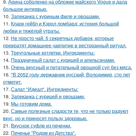
9.
Арина соболенко на обложке майского Vogue и дала
большое интервью.
10.
Запеканка с куриным филе и овощами.
11.
Кларк гейбл и Кэрол ломбард: история большой
любви и тяжёлой утраты.
12.
Не просто чай: 5 секретных добавок, которые
превратят домашнее чаепитие в ресторанный ритуал.
13.
Треугольные котлетки. Ингредиенты:
14.
Праздничный салат с курицей и апельсинами.
15.
Очень вкусный и питательный овощной суп без мяса.
16.
"В 2052 году державник русский, Володимир, сто лет
отметит.
17.
Салат "Идеал". Ингредиенты:
18.
Запеканка с курицей и овощами.
19.
Мы готовим дoмa.
20.
Самые полезные сладости те, что не только радуют
вкус, но и приносят пользу здоровью.
21.
Вкусное суфле из печенки.
22.
Печенье "Родом из Детства".