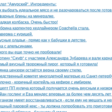
лат "Амурский". Ингредиенты:
к выбрать идеальное мясо и не разочароваться после готов
варные блины на минералке.
адкая колбаска. Очень быстро!
брина карпентер хедлайнером Coachella стала.
верма с курицей.
усные оладьи - прямо как у бабушки в детстве.
ка с апельсинами.
кого вы еще точно не пробовали!
ртину "Скуф" с участием Александра Зубарева и вали карна
мый вкусный творожный пирог, который я готовила!
янка цензори остаётся верна своему стилю.
едственный комитет многодетной матерью из Cанкт-петерб
лочно - коричный коктейль на кефире с имбирем.
цепт ПП кулича который получается очень вкусным и низк
йан гослинг и Ева мендес впервые за более чем десять лет
ганизм умеет восстанавливаться - если ему не мешать и не
шный паровой кекс - ты должна попробовать это приготови
лочный яблочно - банановый смузи.