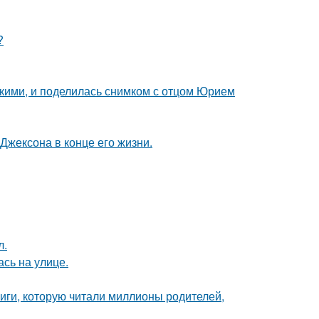
?
зкими, и поделилась снимком с отцом Юрием
Джексона в конце его жизни.
л.
сь на улице.
иги, которую читали миллионы родителей,