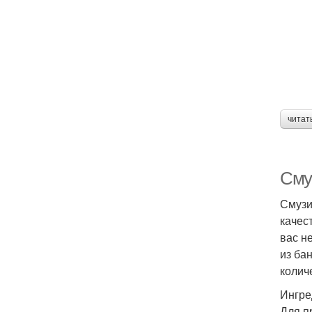
читат
Сму
Смузи
качес
вас н
из ба
колич
Ингре
Для п