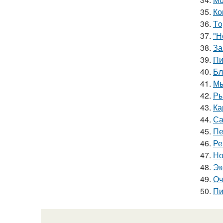
35.
Ко
36.
Тo
37.
"Н
38.
За
39.
Пи
40.
Бл
41.
Мы
42.
Ры
43.
Ка
44.
Са
45.
Пе
46.
Ре
47.
Но
48.
Эк
49.
Оч
50.
Пи