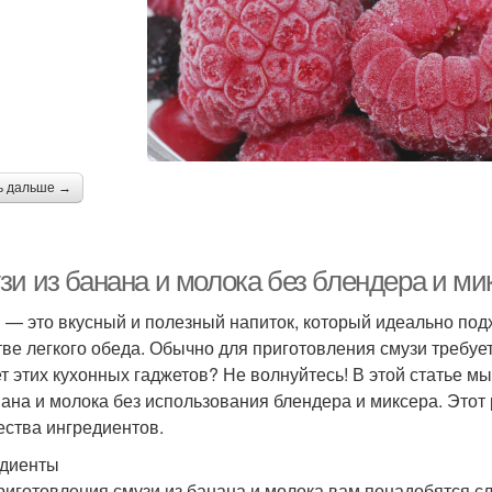
ь дальше →
зи из банана и молока без блендера и ми
 — это вкусный и полезный напиток, который идеально подх
тве легкого обеда. Обычно для приготовления смузи требуетс
ет этих кухонных гаджетов? Не волнуйтесь! В этой статье м
нана и молока без использования блендера и миксера. Этот 
ества ингредиентов.
диенты
риготовления смузи из банана и молока вам понадобятся 