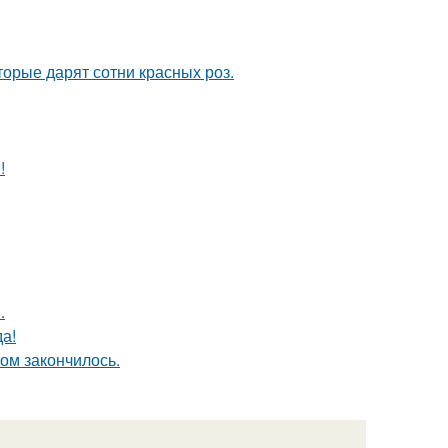
орые дарят сотни красных роз.
!
.
а!
ом закончилось.