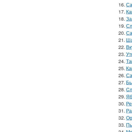
16.
Са
17.
Ка
18.
За
19.
Сл
20.
Са
21.
Ша
22.
Вк
23.
Ут
24.
Та
25.
Ка
26.
Са
27.
Бь
28.
Cл
29.
Яб
30.
Ре
31.
Ра
32.
Ор
33.
Пы
34.
Мо