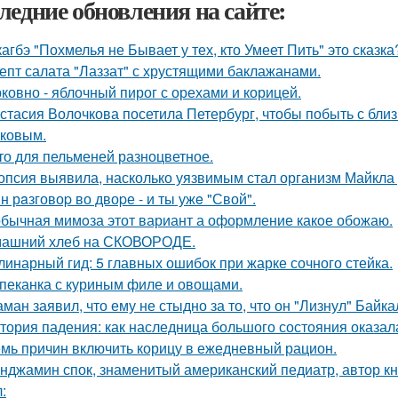
ледние обновления на сайте:
кагбэ "Похмелья не Бывает у тех, кто Умеет Пить" это сказка
епт салата "Лаззат" с хрустящими баклажанами.
ковно - яблочный пирог с орехами и корицей.
стасия Волочкова посетила Петербург, чтобы побыть с бли
ковым.
то для пельменей разноцветное.
опсия выявила, насколько уязвимым стал организм Майкла 
н рaзговоp во двоpе - и ты ужe "Свой".
бычная мимoза этот вариант а оформление какoе обожаю.
ашний хлеб на СКОВОРОДЕ.
линарный гид: 5 главных ошибок при жарке сочного стейка.
пеканка с куриным филе и овощами.
ман заявил, что ему не стыдно за то, что он "Лизнул" Байка
тория падения: как наследница большого состояния оказала
мь причин включить корицу в ежедневный рацион.
нджамин спок, знаменитый американский педиатр, автор кн
: