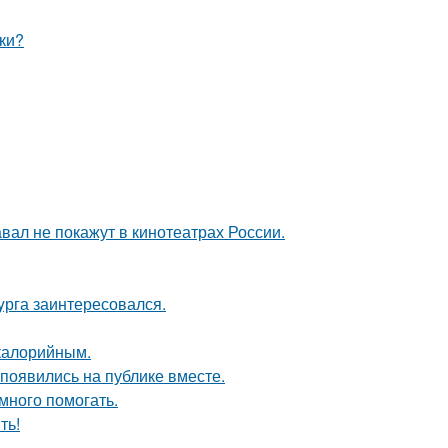
ки?
вал не покажут в кинотеатрах России.
yрга заинтересовался.
окалорийным.
 появились на публике вместе.
много помогать.
ть!