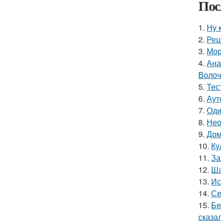
Пос
1.
Ну 
2.
Рец
3.
Мор
4.
Ана
Волоч
5.
Тес
6.
Аут
7.
Оди
8.
Нео
9.
Дом
10.
Ку
11.
За
12.
Ша
13.
Ис
14.
Се
15.
Бе
сказал