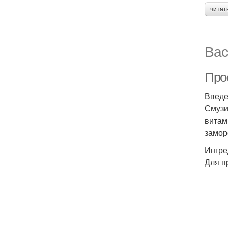
читат
Вас
Про
Введ
Смузи
витам
замор
Ингре
Для п