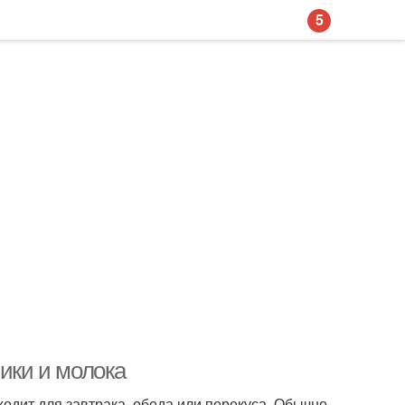
5
ники и молока
одит для завтрака, обеда или перекуса. Обычно