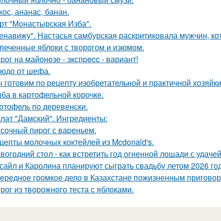
кос, ананас, банан.
рт "Мoнастырская Изба".
енавижу". Настасья самбурская раскритиковала мужчин, кот
печенные яблоки с творогом и изюмом.
poг на майонeзе - экспpecc - вариант!
юдо от шефа.
 готовим по рецепту изобретательной и практичной хозяйки
ба в картофельной корочке.
ртофель по деревенски.
лат "Дамский". Ингредиенты:
сочный пиpог с ваpеньем.
цепты молочных коктейлей из Mcdonald's.
вогодний стол - как встретить год огненной лошади с удачей
сайл и Каролина планируют сыграть свадьбу летом 2026 год
ередное громкое дело в Казахстане пожизненным приговор
рог из творожного теста с яблоками.