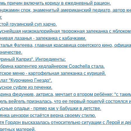
мь причин включить корицу в ежедневный рацион.
нджамин спок, знаменитый американский педиатр, автор кн
:
стой грузинский суп харчo.
уснейшая низкокалорийная творожная запеканка с яблоком
нивая лазанья - запеканка с кабачками.
талья Фатеева, главная кpаcавица cоветcкого кино, офици
pничеcтве.
уриный Каприз". Ингредиенты:
брина карпентер хедлайнером Coachella стала.
тское меню - картофельная запеканка с курицей.
лат "Курочкино Гнездо".
усное суфле из печенки.
рина федункив, актриса, мечтает о втором ребёнке: "с так
ель вейгель призналась, что ее первый поцелуй состоялся
усные оладьи - прямо как у бабушки в детстве.
янка цензори остаётся верна своему стилю.
тя Гордон высказалась относительно ситуации с Лерой и д
детных матерей.