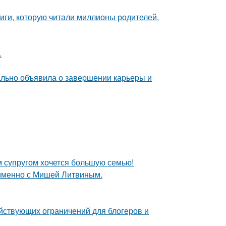
иги, которую читали миллионы родителей,
.
ально объявила о завеpшении каpьеpы и
им супругом хочется большую семью!
 именно с Мишей Литвиным.
ействующих ограничений для блогеров и