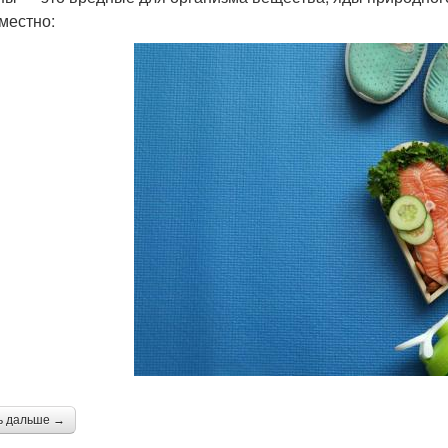
местно:
ь дальше →