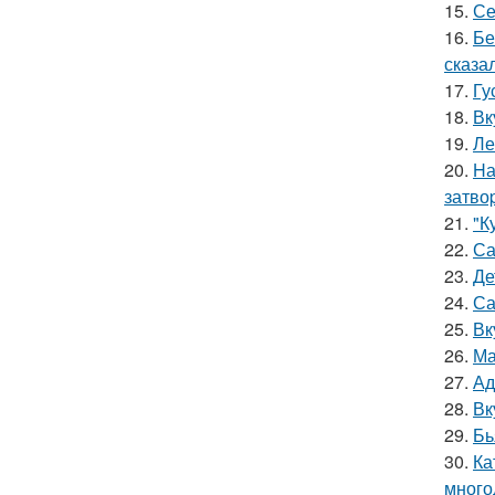
15.
Се
16.
Бе
сказал
17.
Гу
18.
Вк
19.
Ле
20.
Hа
затво
21.
"К
22.
Са
23.
Де
24.
Са
25.
Вк
26.
Ма
27.
Ад
28.
Вк
29.
Бь
30.
Ка
много