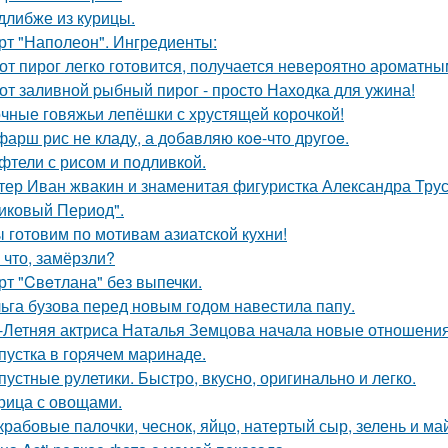
длибже из курицы.
рт "Наполеон". Ингредиенты:
от пирог легко готовится, получается невероятно ароматны
от заливной pыбный пирог - просто Находка для ужина!
чные говяжьи лепёшки с хрустящей корочкой!
фарш рис не кладу, а дoбaвляю кoe-что другoe.
фтели с рисом и подливкой.
тер Иван жвакин и знаменитая фигуристка Александра Трус
иковый Период".
 готовим по мотивам азиатской кухни!
 что, замёрзли?
рт "Cвeтлана" без выпечки.
ьга бузова перед новым годом навестила папу.
-Летняя актриса Наталья Земцова начала новые отношения
пустка в гоpячем маpинаде.
пустные рулетики. Быстро, вкусно, оригинально и легко.
рица с овощами.
 крабовые палочки, чеснок, яйцо, натертый сыр, зелень и ма