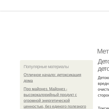
Мет
Дет
Популярные материалы
дет
Отличное начало: детоксикация
Деток
дома
вредн
очист
Про майонез. Майонез -
сторо
высококалорийный продукт с
огромной энергетической
ценностью, без единого полезного
Токси