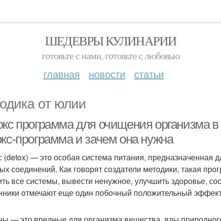
ШЕДЕВРЫ КУЛИНАРИИ
готовьте с нами, готовьте с любовью
главная
новости
статьи
одика от юлии
окс программа для очищения организма в
окс-программа и зачем она нужна
с (detox) — это особая система питания, предназначенная 
ых соединений. Как говорят создатели методики, такая про
ить все системы, вывести ненужное, улучшить здоровье, сос
нники отмечают еще один побочный положительный эффект
ны — это вредные для организма вещества, яды природног