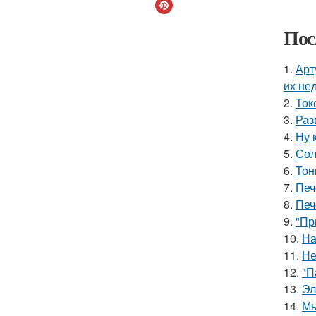
Пос
1.
Арт
их не
2.
Ток
3.
Раз
4.
Ну 
5.
Сол
6.
Тон
7.
Печ
8.
Печ
9.
"Пр
10.
На
11.
Не
12.
"П
13.
Эл
14.
Мы