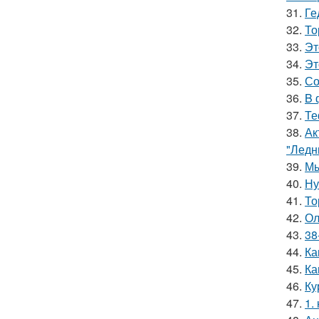
31.
Ге
32.
То
33.
Эт
34.
Эт
35.
Со
36.
B 
37.
Те
38.
Ак
"Ледн
39.
Мы
40.
Ну
41.
То
42.
Ол
43.
38
44.
Ка
45.
Ка
46.
Ку
47.
1.