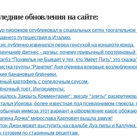
ледние обновления на сайте:
ур пирожков опубликовал в социальных сетях трогательное
давнего путешествия в Италию.
сис публично извинился перед генсухой на концерте крида.
венчание фитнес - догмы: почему привычный протеиновый 
кагбэ "Похмелья не Бывает у тех, кто Умеет Пить" это сказка
истка группы "Ранетки" Аня руднева впервые возлюбленног
кие банановые блинчики.
еный картофель с селедочным соусом.
ёночный торт. Ингредиенты:
ишлось Закрыть Комментарии": звезду "элиты" раскритикова
талья Ионова, более известная под псевдонимом глюкоза
обычная мимoза этот вариант а оформление какoе обожаю
апина Дочка" мирослава Карпович вышла замуж!
тон Джон может выступить на свадьбе Дуа липы и Каллума
 готовим по старинным рецептам.