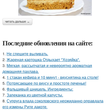
читать дальше →
Последние обновления на сайте:
1.
Не спешите выливать.
2.
Жареная картошка Отдыхает "Хозяйка".
3.
Мягкая, рассыпчатая и невероятно ароматная
домашняя пахлава.
4.
1 стакан кефира и 10 минут - вкуснятина на столе!
5.
Потрясающее по вкусу и простоте печенье!
6.
Фальшивый шницель. Ингредиенты:
7.
Запеканка из цветной капусты.
8.
Супруга влада соколовского неожиданно оправдала
его измены Рите дакоте.