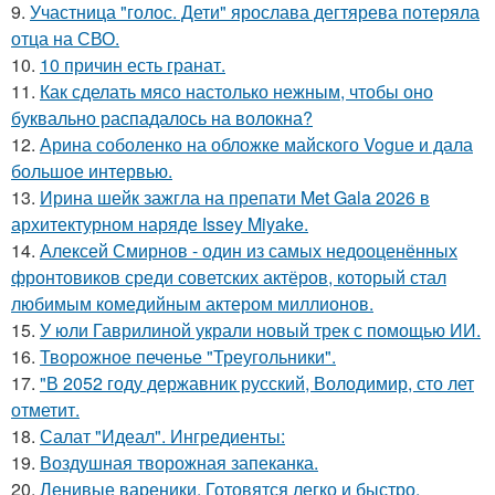
9.
Участница "голос. Дети" ярослава дегтярева потеряла
отца на СВО.
10.
10 причин есть гранат.
11.
Как сделать мясо настолько нежным, чтобы оно
буквально распадалось на волокна?
12.
Арина соболенко на обложке майского Vogue и дала
большое интервью.
13.
Ирина шейк зажгла на препати Met Gala 2026 в
архитектурном наряде Issey Miyake.
14.
Алексей Смирнов - один из самых недооценённых
фронтовиков среди советских актёров, который стал
любимым комедийным актером миллионов.
15.
У юли Гаврилиной украли новый трек с помощью ИИ.
16.
Творожное печенье "Треугольники".
17.
"В 2052 году державник русский, Володимир, сто лет
отметит.
18.
Салат "Идеал". Ингредиенты:
19.
Воздушная творожная запеканка.
20.
Ленивые вареники. Готовятся легко и быстро,