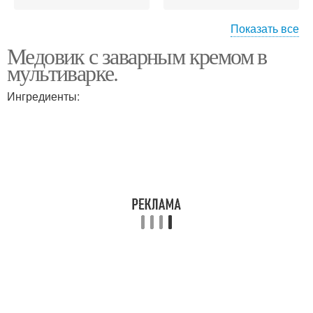
Показать все
Медовик с заварным кремом в
Бисквитный медовик
Постный медовик
мультиварке.
Ингредиенты: