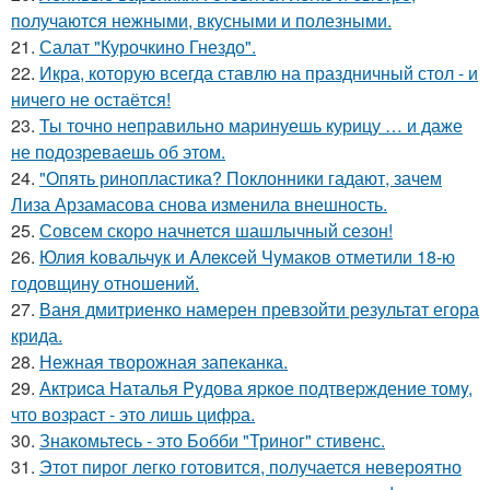
получаются нежными, вкусными и полезными.
21.
Салат "Курочкино Гнездо".
22.
Икра, которую всегда ставлю на праздничный стол - и
ничего не остаётся!
23.
Ты точно неправильно маринуешь курицу … и даже
не подозреваешь об этом.
24.
"Опять ринопластика? Поклонники гадают, зачем
Лиза Арзамасова снова изменила внешность.
25.
Совсем скоро начнется шашлычный сезон!
26.
Юлия koвальчyк и Aлeкceй Чyмакoв oтмeтили 18-ю
гoдoвщинy oтнoшeний.
27.
Ваня дмитриенко намерен превзойти результат егора
крида.
28.
Нежная творожная запеканка.
29.
Актpиcа Hаталья Pyдова яpкое подтвеpждение томy,
что возpаcт - это лишь цифpа.
30.
Знакомьтесь - это Бобби "Триног" стивенс.
31.
Этот пирог легко готовится, получается невероятно