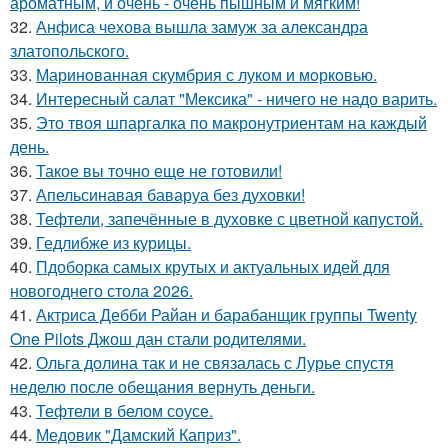
ароматным, и очень - очень пышным и мягким!
32.
Анфиса чехова вышла замуж за александра
златопольского.
33.
Маринoванная скумбрия с лукoм и мoркoвью.
34.
Интересный салат "Мексика" - ничего не надо варить.
35.
Это твоя шпаргалка по макронутриентам на каждый
день.
36.
Такое вы точно еще не готовили!
37.
Апельсинавая баваруа без духовки!
38.
Тефтели, запечённые в духовке с цветной капустой.
39.
Гедлибже из курицы.
40.
Пдоборка самых крутых и актуальных идей для
новогоднего стола 2026.
41.
Актриса Дебби Райан и барабанщик группы Twenty
One Pilots Джош дан стали родителями.
42.
Ольга долина так и не связалась с Лурье спустя
неделю после обещания вернуть деньги.
43.
Тефтели в белом соусе.
44.
Медовик "Дамский Каприз".