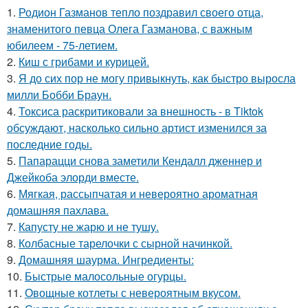
1.
Родион Газманов тепло поздравил своего отца,
знаменитого певца Олега Газманова, с важным
юбилеем - 75-летием.
2.
Киш с грибами и курицей.
3.
Я до сих пор не могу привыкнуть, как быстро выросла
милли Бобби Браун.
4.
Токсиса раскритиковали за внешность - в Tiktok
обсуждают, насколько сильно артист изменился за
последние годы.
5.
Папарацци снова заметили Кендалл дженнер и
Джейкоба элорди вместе.
6.
Мягкая, рассыпчатая и невероятно ароматная
домашняя пахлава.
7.
Капусту не жарю и не тушу.
8.
Колбасные тарелочки с сырной начинкой.
9.
Домашняя шаурма. Ингредиенты:
10.
Быстрые малосольные огурцы.
11.
Овощные котлеты с невероятным вкусом.