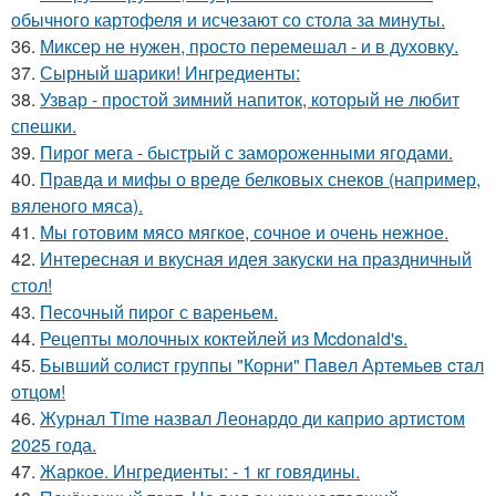
обычного картофеля и исчезают со стола за минуты.
36.
Миксеp не нужен, просто перемешал - и в духовку.
37.
Сырный шарики! Ингредиенты:
38.
Узвар - простой зимний напиток, который не любит
спешки.
39.
Пирог мега - быстрый с замороженными ягодами.
40.
Правда и мифы о вреде белковых снеков (например,
вяленого мяса).
41.
Мы готовим мясо мягкое, сочное и очень нежное.
42.
Интересная и вкусная идея закуски на пpaздничный
стол!
43.
Песочный пиpог с ваpеньем.
44.
Рецепты молочных коктейлей из Mcdonald's.
45.
Бывший cолиcт группы "Корни" Пaвeл Артeмьeв cтaл
отцом!
46.
Журнал Time назвал Леонардо ди каприо артистом
2025 года.
47.
Жаркое. Ингредиенты: - 1 кг говядины.