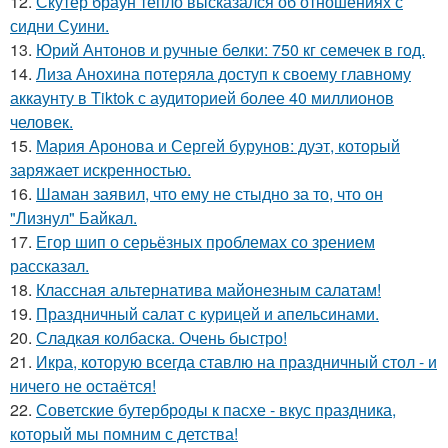
12.
Скутер браун тепло высказался об отношениях с
сидни Суини.
13.
Юрий Антонов и ручные белки: 750 кг семечек в год.
14.
Лиза Анохина потеряла доступ к своему главному
аккаунту в Tiktok с аудиторией более 40 миллионов
человек.
15.
Мария Аронова и Сергей бурунов: дуэт, который
заряжает искренностью.
16.
Шаман заявил, что ему не стыдно за то, что он
"Лизнул" Байкал.
17.
Егор шип о серьёзных проблемах со зрением
рассказал.
18.
Классная альтернатива майонезным салатам!
19.
Праздничный салат с курицей и апельсинами.
20.
Сладкая колбаска. Очень быстро!
21.
Икра, которую всегда ставлю на праздничный стол - и
ничего не остаётся!
22.
Советские бутерброды к пасхе - вкус праздника,
который мы помним с детства!