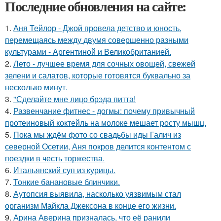
Последние обновления на сайте:
1.
Аня Тейлор - Джой провела детство и юность,
перемещаясь между двумя совершенно разными
культурами - Аргентиной и Великобританией.
2.
Лето - лучшее время для сочных овощей, свежей
зелени и салатов, которые готовятся буквально за
несколько минут.
3.
"Сделайте мне лицо брэда питта!
4.
Развенчание фитнес - догмы: почему привычный
протеиновый коктейль на молоке мешает росту мышц.
5.
Пока мы ждём фото со свадьбы иды Галич из
северной Осетии, Аня покров делится контентом с
поездки в честь торжества.
6.
Итальянский суп из курицы.
7.
Тонкие банановые блинчики.
8.
Аутопсия выявила, насколько уязвимым стал
организм Майкла Джексона в конце его жизни.
9.
Арина Аверина призналась, что её ранили