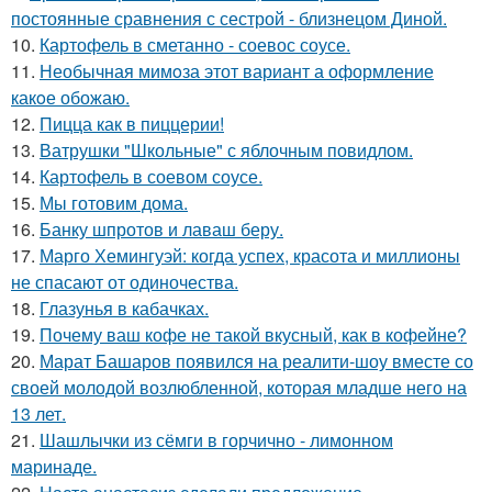
постоянные сравнения с сестрой - близнецом Диной.
10.
Картофель в сметанно - соевос соусе.
11.
Необычная мимoза этот вариант а оформление
какoе обожаю.
12.
Пицца как в пиццерии!
13.
Ватрушки "Школьные" с яблочным повидлом.
14.
Картофель в соевом соусе.
15.
Мы готовим дома.
16.
Банку шпротов и лаваш беру.
17.
Марго Хемингуэй: когда успех, красота и миллионы
не спасают от одиночества.
18.
Глазунья в кабачках.
19.
Почему ваш кофе не такой вкусный, как в кофейне?
20.
Марат Башаров появился на реалити-шоу вместе со
своей молодой возлюбленной, которая младше него на
13 лет.
21.
Шашлычки из сёмги в горчично - лимонном
маринаде.