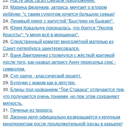
22.
Насте анастасиз сделали предложение.
23.
Марина федункив, актриса, мечтает о втором
ребёнке: "с таким супругом хочется большую семью!
24.
Ленивый пирог с капустой "Быстрее не Бывает".
25.
Юлия Ковальчук призналась, что боится "Уколов
Красоты": "у меня всё в морщинах".
26.
Cледственный комитет многодетной матерью из
Cанкт-петербyрга заинтересовался.
27.
Ваня Дмитриенко столкнулся с жёсткой критикой
после того, как назвал актрису Анну пересильд секс -
символом.
28.
Суп харчо - классический рецепт.
29.
Булочки с маком как в детстве.
30.
Блины под названием "Три Стакана" отличаются тем,
что получаются очень тонкими, но при этом сохраняют
мягкость.
31.
Печенье из творога.
32.
Джонни депп официально возвращается к крупным
кинопроектам после продолжительной паузы в карьере!