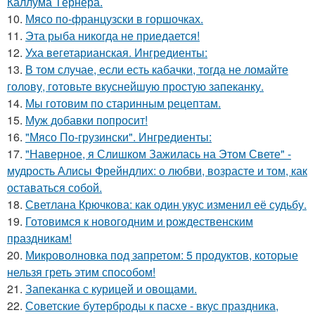
Каллума Тёрнера.
10.
Мясо по-французски в горшочках.
11.
Эта рыба никогда не приедается!
12.
Уха вегетарианская. Ингредиенты:
13.
В том случае, если есть кабачки, тогда не ломайте
голову, готовьте вкуснейшую простую запеканку.
14.
Мы готовим по старинным рецептам.
15.
Муж добавки попросит!
16.
"Мясо По-грузински". Ингредиенты:
17.
"Наверное, я Слишком Зажилась на Этом Свете" -
мудрость Алисы Фрейндлих: о любви, возрасте и том, как
оставаться собой.
18.
Светлана Крючкова: как один укус изменил её судьбу.
19.
Готовимся к новогодним и рождественским
праздникам!
20.
Микроволновка под запретом: 5 продуктов, которые
нельзя греть этим способом!
21.
Запеканка с курицей и овощами.
22.
Советские бутерброды к пасхе - вкус праздника,