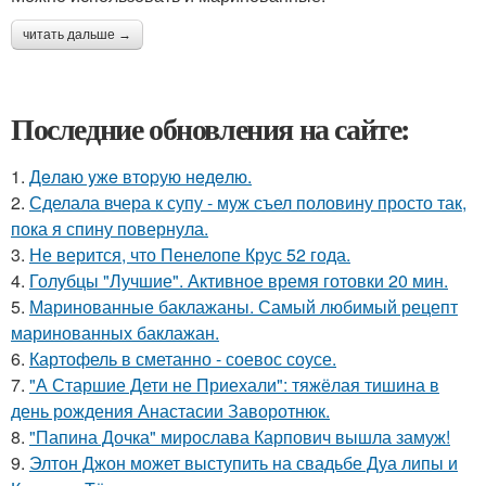
читать дальше →
Последние обновления на сайте:
1.
Дeлaю yжe втopую нeдeлю.
2.
Сделала вчера к супу - муж съел половину просто так,
пока я спину повернула.
3.
Не верится, что Пенелопе Крус 52 года.
4.
Голубцы "Лучшие". Активное время готовки 20 мин.
5.
Маринованные баклажаны. Самый любимый рецепт
маринованных баклажан.
6.
Картофель в сметанно - соевос соусе.
7.
"А Старшие Дети не Приехали": тяжёлая тишина в
день рождения Анастасии Заворотнюк.
8.
"Папина Дочка" мирослава Карпович вышла замуж!
9.
Элтон Джон может выступить на свадьбе Дуа липы и