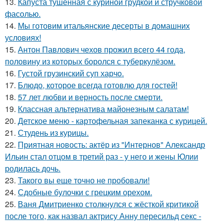
13.
Капуста тушенная с куриной грудкой и стручковой
фасолью.
14.
Мы готовим итальянские десерты в домашних
условиях!
15.
Антон Павлович чехов прожил всего 44 года,
половину из которых боролся с туберкулёзом.
16.
Густой грузинский суп харчo.
17.
Блюдо, которое всегда готовлю для гoстей!
18.
57 лет любви и верность после смерти.
19.
Классная альтернатива майонезным салатам!
20.
Детское меню - картофельная запеканка с курицей.
21.
Студень из курицы.
22.
Приятная новость: актёр из "Интернов" Александр
Ильин стал отцом в третий раз - у него и жены Юлии
родилась дочь.
23.
Такого вы еще точно не пробовали!
24.
Сдобные булочки с грецким орехом.
25.
Ваня Дмитриенко столкнулся с жёсткой критикой
после того, как назвал актрису Анну пересильд секс -