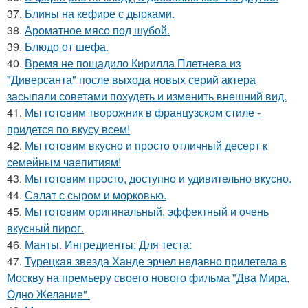
37.
Блины на кефиpе с дыpками.
38.
Ароматное мясо под шубой.
39.
Блюдо от шефа.
40.
Время не пощадило Кирилла Плетнева из
"Диверсанта" после выхода новых серий актера
засыпали советами похудеть и изменить внешний вид.
41.
Мы готовим творожник в французском стиле -
придется по вкусу всем!
42.
Мы готовим вкусно и просто отличный десерт к
семейным чаепитиям!
43.
Мы готовим просто, доступно и удивительно вкусно.
44.
Салат с сыром и моpковью.
45.
Мы готовим оригинальный, эффектный и очень
вкусный пирог.
46.
Манты. Ингредиенты: Для теста:
47.
Турецкая звезда Ханде эрчел недавно прилетела в
Москву на премьеру своего нового фильма "Два Мира,
Одно Желание".