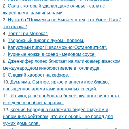
2.
Салат, который уделал даже оливье - салат с
жаренными шампиньонами.
3.
Ну кагбэ "Похмелья не Бывает у тех, кто Умеет Пить"
это сказка?
4.
Торт "Три Молока".
5.
Творожный пирог с луком - пореем.
6.
Капустный пирог Невозможно"Остановиться".
7.
Куриные ножки в соево - медовом соусе.
8.
Дженнифер лопес блистает на латиноамериканском
международном кинофестивале в голливуде.
9.
Сладкий хворост на кефире.
10.
Думляма. Сытное, яркое и аппетитное блюдо,
насыщенное ароматами восточных специй.
11.
Я никогда не пробовала более вкусного винегрета:
всё дело в особой заправке.
12.
Ксения Бородина выложила видео с мужем и
напомнила хейтерам, что их любовь - не повод для
чужих домыслов.