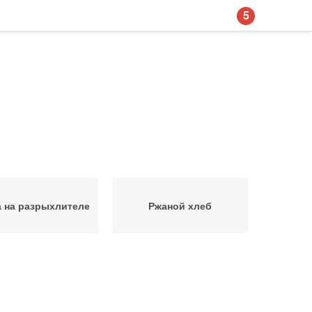
5
 на разрыхлителе
Ржаной хлеб