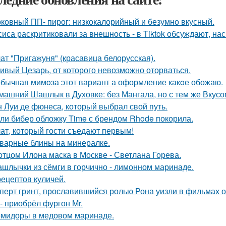
ковный ПП- пирог: низкокалорийный и безумно вкусный.
сиса раскритиковали за внешность - в Tiktok обсуждают, на
ат "Пригажуня" (красавица белорусская).
ивый Цезарь, от которого невозможно оторваться.
бычная мимoза этот вариант а оформление какoе обожаю.
машний Шашлык в Духовке: без Мангала, но с тем же Вкусо
 Луи де фюнеса, который выбрал свой путь.
ли бибер обложку Time с брендом Rhode покорила.
ат, который гости съедают первым!
варные блины на минералке.
отцом Илона маска в Москве - Светлана Горева.
шлычки из сёмги в горчично - лимонном маринаде.
рецептов куличей.
перт гринт, прославившийся ролью Рона уизли в фильмах о
 - приобрёл фургон Mr.
мидоры в медовом маринаде.