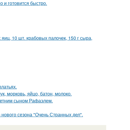
о и готовится быстро.
яиц, 10 шт. крабовых палочек, 150 г сыра,
платьях.
ук, морковь, яйцо, батон, молоко.
летним сыном Рафаэлем.
 нового сезона "Очень Странных дел".