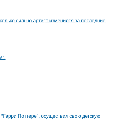
сколько сильно артист изменился за последние
м".
 "Гарри Поттере", осуществил свою детскую