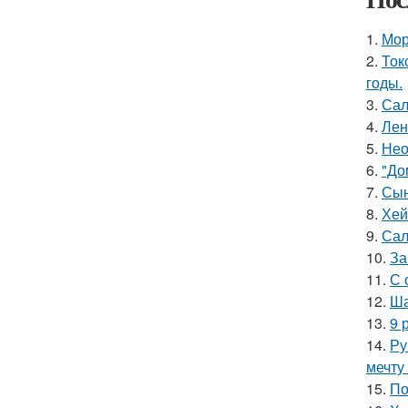
1.
Мор
2.
Ток
годы.
3.
Сал
4.
Лен
5.
Нео
6.
"До
7.
Сын
8.
Хей
9.
Сал
10.
За
11.
С 
12.
Ша
13.
9 
14.
Ру
мечту
15.
По