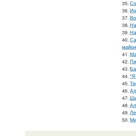
35.
Со
36.
Ин
37.
Во
38.
На
39.
На
40.
Са
майон
41.
Ма
42.
Пи
43.
Ба
44.
"Я
45.
Те
46.
Ал
47.
Ши
48.
Ал
49.
Ле
50.
Ми