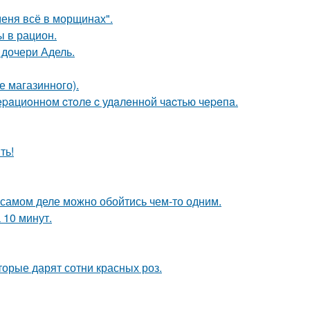
меня всё в морщинах".
ы в рацион.
дочери Адель.
е магазинного).
epaциoннoм cтoлe c удaлeннoй чacтью чepeпa.
ть!
на самом деле можно обойтись чем-то одним.
 10 минут.
орые дарят сотни красных роз.