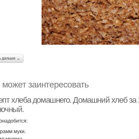
ь дальше →
 может заинтересовать
епт хлеба домашнего. Домашний хлеб за 
ночный.
онадобится:
грамм муки.
мл молока.