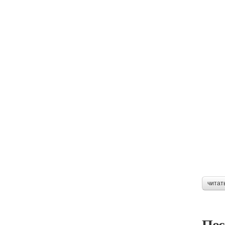
читат
Пос