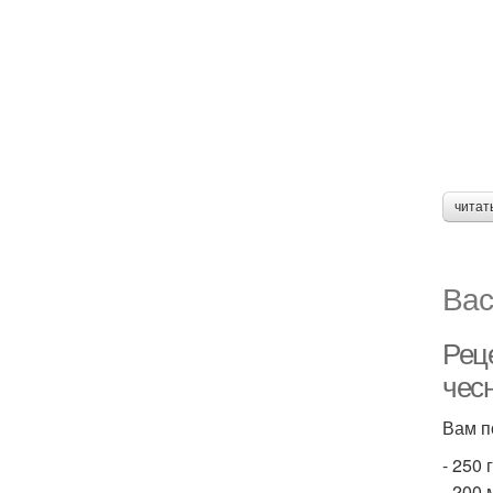
читат
Вас
Рец
чес
Вам п
- 250 
- 200 