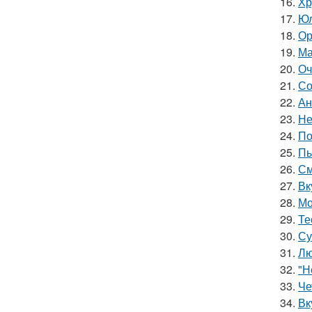
16.
Хр
17.
Юл
18.
Ор
19.
Ма
20.
Оч
21.
Со
22.
Ан
23.
Не
24.
По
25.
Пы
26.
См
27.
Вк
28.
Мо
29.
Те
30.
Су
31.
Лю
32.
"Н
33.
Че
34.
Вк