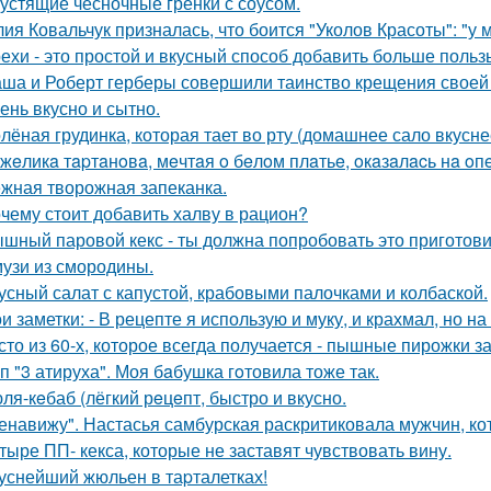
устящие чесночные гренки с соусом.
ия Ковальчук призналась, что боится "Уколов Красоты": "у 
ехи - это простой и вкусный способ добавить больше польз
ша и Роберт герберы совершили таинство крещения своей 
ень вкусно и сытно.
лёная грудинка, которая тает во рту (домашнее сало вкусне
жeликa тapтaнoвa, мeчтaя o бeлoм плaтьe, oкaзaлacь нa oп
жная творожная запеканка.
чему стоит добавить халву в рацион?
шный паровой кекс - ты должна попробовать это приготови
узи из смородины.
усный салат с капустой, крабовыми палочками и колбаской.
и заметки: - В рецепте я использую и муку, и крахмал, но 
сто из 60-х, которое всегда получается - пышные пирожки за
п "3 атируха". Моя бaбушка гoтовила тоже так.
ля-кeбаб (лёгкий рeцeпт, быстро и вкусно.
енавижу". Настасья самбурская раскритиковала мужчин, кот
тыре ПП- кекса, которые не заставят чувствовать вину.
уснейший жюльен в таpталетках!