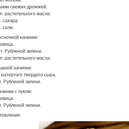
грамм свежих дрожжей.
. л. растительного масла.
л. сахара.
л. соли.
есночной начинки:
ковица.
 ст. Рубленой зелени.
. л. растительного масла.
ырной начинки:
г натертого твердого сыра.
ст. Рубленой зелени.
ачинки с луком:
ковица.
ст. Рубленой зелени.
товление: