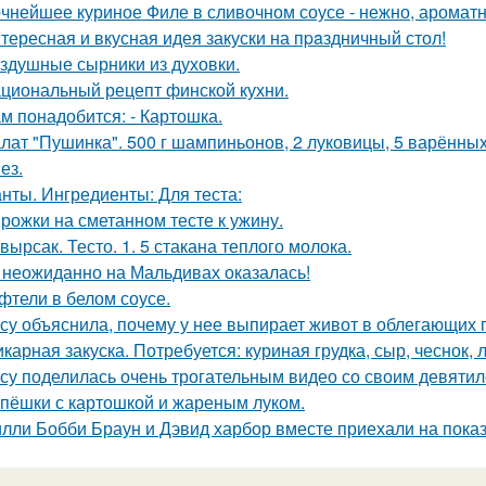
чнейшее куриное Филе в сливочном соусе - нежно, ароматн
тересная и вкусная идея закуски на пpaздничный стол!
здушные сырники из духовки.
циональный рецепт финской кухни.
м понадобится: - Картошка.
лат "Пушинка". 500 г шампиньонов, 2 луковицы, 5 варённых 
ез.
нты. Ингредиенты: Для теста:
рожки на сметанном тесте к ужину.
вырсак. Тесто. 1. 5 стакана теплого молока.
 неожиданно на Мальдивах оказалась!
фтели в белом соусе.
су объяснила, почему у нее выпирает живот в облегающих 
карная закуска. Потребуется: куриная грудка, сыр, чеснок, л
су поделилась очень трогательным видео со своим девяти
пёшки с картошкой и жареным луком.
лли Бобби Браун и Дэвид харбор вместе приехали на показ