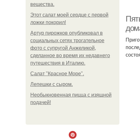
вещества.
Этот салат моей сердце с первой
Пять
ложки покорил!
дом
Артур пирожков опубликовал в
Приго
социальных сетях трогательное
после
фото с супругой Анжеликой,
состо
сделанное во время их недавнего
путешествия в Италию.
Салат "Красное Море".
Лепешки с сыром.
Необыкновенная пицца с изящной
подачей!