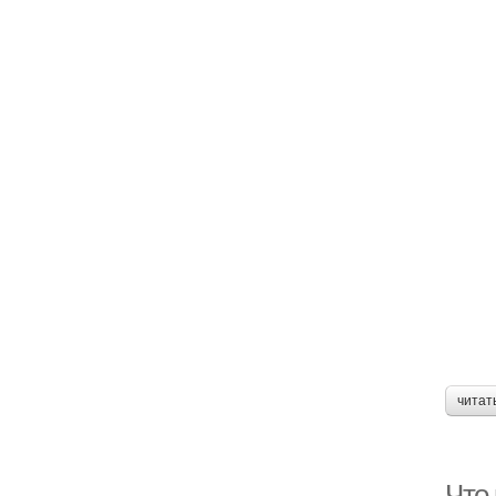
читат
Что