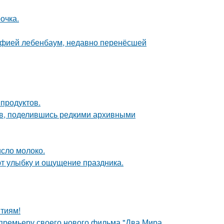
очка.
Софией лебенбаум, недавно перенёсшей
 продуктов.
в, поделившись редкими архивными
исло молоко.
ают улыбку и ощущение праздника.
тиям!
 премьеру своего нового фильма "Два Мира,