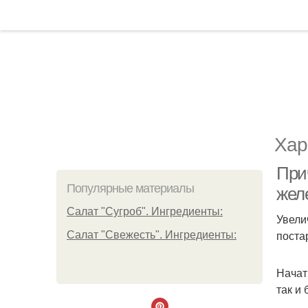
Хар
При
Популярные материалы
желе
Салат "Сугроб". Ингредиенты:
Увели
поста
Салат "Свежесть". Ингредиенты:
Начат
так и