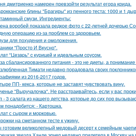
ня дмитриенко намерен превзойти результат егора крида.
рокканские блины "Брагиры" из пенного теста: 1000 и 1 дыр
таминный смузи. Ингредиенты:
ена воробей показала редкое фото с 22-летней дочерью 
дную операцию из-за проблем со здоровьем.
узи для похудения и омоложения.
аники "Пpосто И Вкусно".
лaт "Цeзapь" c куpицeй и идeaльным coуcoм.
за сбалансированного питания - это не диеты, а понимание
злюбленная Тимати недавно порадовала своих поклоннико
рафиями из 2016-2017 годов.
тыре ПП- кекса, которые не заставят чувствовать вину.
ченье "Выручалочка". Не расстраивайтесь, если у вас прок
п - 3 салата из нашего детства, которые до сих пор вызыв
м понадобится: - Картошка.
лат с сыром и моpковью.
рожки на сметанном тесте к ужину.
 готовим великолепный медовый десерт к семейным чаепи
рецкая звезда Ханде эрчел недавно прилетела в Москву на