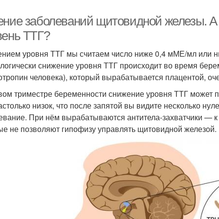
ение заболеваний щитовидной железы. А 
вень ТТГ?
нием уровня ТТГ мы считаем число ниже 0,4 мМЕ/мл или н
логически снижение уровня ТТГ происходит во время бере
отропин человека), который вырабатывается плацентой, оче
вом триместре беременности снижение уровня ТТГ может пр
астолько низок, что после запятой вы видите несколько нул
евание. При нём вырабатываются антитела-захватчики — к 
ые не позволяют гипофизу управлять щитовидной железой.