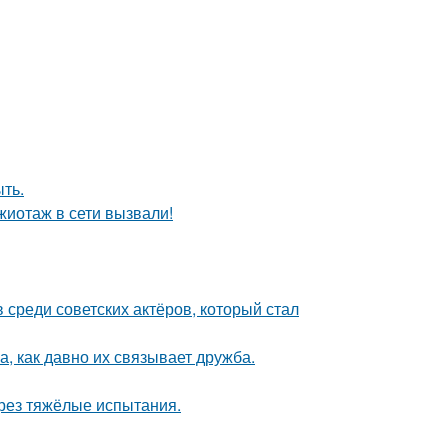
ыть.
иотаж в сети вызвали!
среди советских актёров, который стал
а, как давно их связывает дружба.
рез тяжёлые испытания.