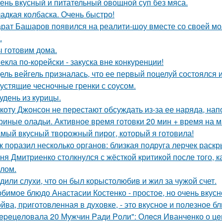
ень вкусный и питательный овощной суп без мяса.
адкая колбаска. Очень быстро!
рат Башаров появился на реалити-шоу вместе со своей мо
.
 готовим дома.
екла по-корейски - закуска вне конкуренции!
ель вейгель призналась, что ее первый поцелуй состоялся
устящие чесночные гренки с соусом.
удень из курицы.
коту Джонсон не перестают обсуждать из-за ее наряда, на
риные оладьи. Активное время готовки 20 мин + время на 
мый вкусный творожный пирог, который я готовила!
к поразил несколько органов: близкая подруга лерчек раск
ня Дмитриенко столкнулся с жёсткой критикой после того, к
лом.
дили слyхи, что он был корыстолюбив и жил за чyжой счет.
бимое блюдо Анастасии Костенко - простое, но очень вкусн
йва, пpиготовленная в духовке, - это вкусное и полезное б
epeцeловала 20 Мужчин Pади Pоли": Олecя Иванчeнко о цeн