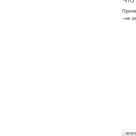
Прочи
«не з
читат