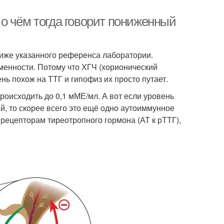
о чём тогда говорит пониженный
иже указанного референса лаборатории.
менности. Потому что ХГЧ (хорионический
нь похож на ТТГ и гипофиз их просто путает.
оисходить до 0,1 мМЕ/мл. А вот если уровень
ей, то скорее всего это ещё одно аутоиммунное
рецепторам тиреотропного гормона (АТ к рТТГ),