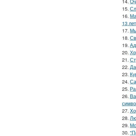
14.
Оч
15.
Сл
16.
Ма
13 лет
17.
Мы
18.
Св
19.
Ад
20.
Хр
21.
Ст
22.
Да
23.
Ку
24.
Са
25.
Ра
26.
Ва
симво
27.
Xо
28.
Лю
29.
Мо
30.
"П