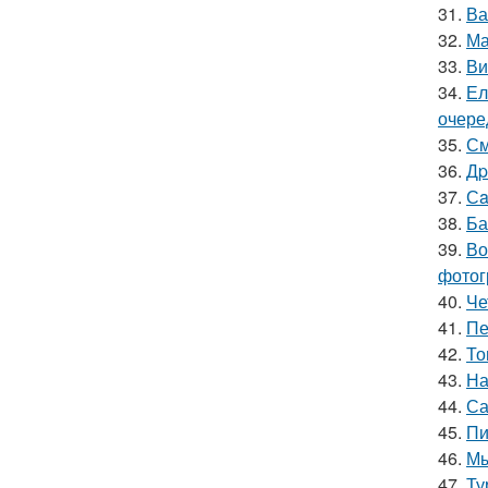
31.
Ва
32.
Ма
33.
Ви
34.
Ел
очере
35.
См
36.
Дp
37.
Сa
38.
Ба
39.
Во
фотог
40.
Че
41.
Пе
42.
То
43.
На
44.
Са
45.
Пи
46.
Мы
47.
Ту