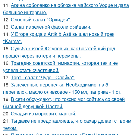
11.
Арина соболенко на обложке майского Vogue и дала
большое интервью.
12.
Слоеный салат "Орхидея".
13.
Салат из зеленой фасоли с яйцами.
14.
У Егора крида и Artik & Asti вышел новый трек
"Karma".
15.
Судьба князей Юсуповых: как богатейший род
прошёл через потери и перемены.
16.
Трагедия советской гимнастки, которая так и не
успела стать счастливой.
17.
Торт - салат "Чудо - Слойка".
18.
Запеченные перепелки. Необходимио: на 8
перепелок, масло оливковое - 150 мл, паприка - 1 ст.
19.
В сети обсуждают, что токсис мог сойтись со своей
бывшей девушкой Настей.
20.
Оладьи из моркови с манкой.
21.
Ты даже не представляешь, что сахар делает с твоим
телом.