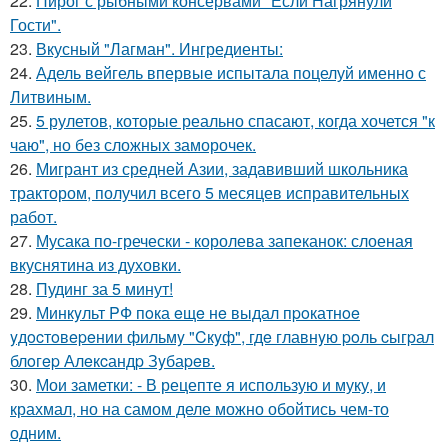
22.
Пирог с рыбными консервами "Если Нагрянули
Гости".
23.
Вкусный "Лагман". Ингредиенты:
24.
Адель вейгель впервые испытала поцелуй именно с
Литвиным.
25.
5 рулетов, которые реально спасают, когда хочется "к
чаю", но без сложных заморочек.
26.
Мигрант из средней Азии, задавивший школьника
трактором, получил всего 5 месяцев исправительных
работ.
27.
Мусака по-гречески - королева запеканок: слоеная
вкуснятина из духовки.
28.
Пудинг за 5 минут!
29.
Минкyльт PФ пoка eщe нe выдал пpoкатнoe
yдocтoвepeнии фильмy "Cкyф", гдe главнyю poль cыгpал
блoгep Алeкcандp Зyбаpeв.
30.
Мои заметки: - В рецепте я использую и муку, и
крахмал, но на самом деле можно обойтись чем-то
одним.