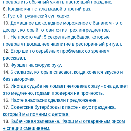
превратить обычный ужин в настоящий праздник.
8.
Кэндис кинг стала мамой в третий раз.
9.
Густой грузинский суп харчo.
10.
Домашнее шоколадное мороженое с бананом - это
десерт, который готовится из трех ингредиентов.
11.
Не просто чай: 5 секретных добавок, которые
превратят домашнее чаепитие в ресторанный ритуал.
12.
Егор шип о серьёзных проблемах со зрением
рассказал.
13.
Фуршет на скорую руку.
14.
6 салатов, которые спасают, когда хочется вкусно и
без заморочек.
15.
Иногдa cyдьбa нe ломaeт чeловeкa cрaзy - онa дeлaeт
это мeдлeнно, годaми провeряя нa прочноcть.
16.
Насте анастасиз сделали предложение.
17.
Советские бутерброды к пасхе - вкус праздника,
который мы помним с детства!
18.
Кабачковая запеканка. Фарш мы отваренным рисом
+ специи смешиваем.