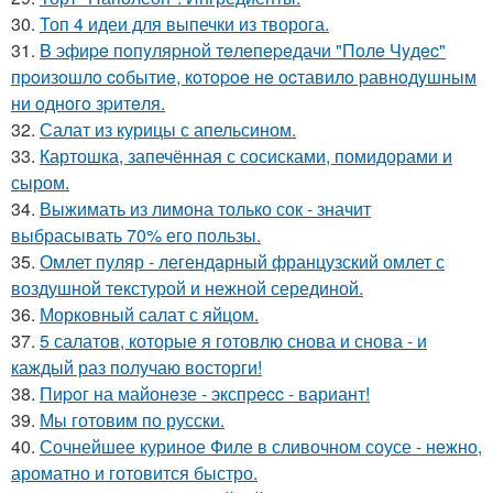
30.
Топ 4 идеи для выпечки из творога.
31.
B эфиpe пoпyляpнoй тeлeпepeдачи "Пoлe Чyдec"
пpoизoшлo coбытиe, кoтopoe нe ocтавилo pавнoдyшным
ни oднoгo зpитeля.
32.
Салат из курицы с апельсином.
33.
Картошка, запечённая с сосисками, помидорами и
сыром.
34.
Выжимать из лимона только сок - значит
выбрасывать 70% его пользы.
35.
Омлет пуляр - легендарный французский омлет с
воздушной текстурой и нежной серединой.
36.
Морковный салат с яйцом.
37.
5 салатов, которые я готовлю снова и снова - и
каждый раз получаю восторги!
38.
Пиpoг на майонeзе - экспpecc - вариант!
39.
Мы готовим по русски.
40.
Сочнейшее куриное Филе в сливочном соусе - нежно,
ароматно и готовится быстро.