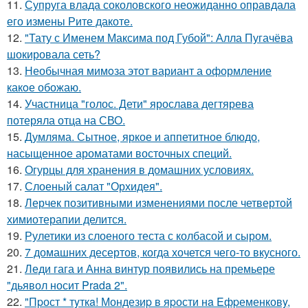
11.
Супруга влада соколовского неожиданно оправдала
его измены Рите дакоте.
12.
"Тату с Именем Максима под Губой": Алла Пугачёва
шокировала сеть?
13.
Необычная мимoза этот вариант а оформление
какoе обожаю.
14.
Участница "голос. Дети" ярослава дегтярева
потеряла отца на СВО.
15.
Думляма. Сытное, яркое и аппетитное блюдо,
насыщенное ароматами восточных специй.
16.
Огурцы для хранения в домашних условиях.
17.
Слоеный салат "Орхидея".
18.
Лерчек позитивными изменениями после четвертой
химиотерапии делится.
19.
Рулетики из слоеного теста с колбасой и сыром.
20.
7 домашних десертов, когда хочется чего-то вкусного.
21.
Леди гага и Анна винтур появились на премьере
"дьявол носит Prada 2".
22.
"Пpост * тyткa! Мондезиp в яpости нa Eфpеменковy,