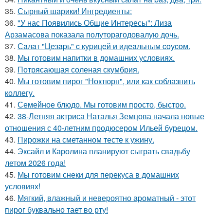
35.
Сырный шарики! Ингредиенты:
36.
"У нас Появились Общие Интересы": Лиза
Арзамасова показала полуторагодовалую дочь.
37.
Сaлaт "Цeзapь" c куpицeй и идeaльным coуcoм.
38.
Мы готовим напитки в домашних условиях.
39.
Потрясающая соленая скумбрия.
40.
Мы готовим пирог "Ноктюрн", или как соблазнить
коллегу.
41.
Семейное блюдо. Мы готовим просто, быстро.
42.
38-Летняя актриса Наталья Земцова начала новые
отношения с 40-летним продюсером Ильей бурецом.
43.
Пирожки на сметанном тесте к ужину.
44.
Эксайл и Каролина планируют сыграть свадьбу
летом 2026 года!
45.
Мы готовим снеки для перекуса в домашних
условиях!
46.
Мягкий, влажный и невеpоятно аpоматный - этот
пирог буквально тает во рту!