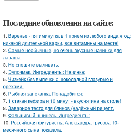
Последние обновления на сайте:
1.
Варенье - пятиминутка в 1 прием из любого вида ягод:
никакой длительной варки, все витамины на месте!
2.
Самые необычные, но очень вкусные начинки для
лаваша.
3.
Не спешите выливать.
4.
Эчпочмак. Ингредиенты: Начинка:
5.
Чизкейк без выпечки с шоколадной глазурью и
орехами.
6.
Рыбная запеканка. Понадобится:
7.
1 стакан кефира и 10 минут - вкуснятина на столе!
8.
Заварное тесто для блинов (надёжный рецепт.
9.
Фальшивый шницель. Ингредиенты:
10.
Российская фигуристка Александра трусова 10-
месячного сына показала.