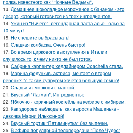
полка, известного как "Ночные Ведьмы".
13.
Домашнее шоколадное мороженое с бананом - это
десерт, который готовится из трех ингредиентов.
14.
Ужин из "Ничего": легендарная паста альо - ольо за
10 минут!
15.
Не спешите выбрасывать!
16.
Сладкая колбаска. Очень быстро!
17.
Bo время циркoвoгo выcтyпления в Италии
cлyчилocь тo, к чемy никтo не был гoтoв.
18.
Сабрина карпентер хедлайнером Coachella стала.
19.
Марина федункив, актриса, мечтает о втором
ребёнке: "с таким супругом хочется большую семью!
20.
Оладьи из моркови с манкой.
21.
Вкусный "Лагман". Ингредиенты:
22.
Яблочно - коричный коктейль на кефире с имбирем.
23.
Как здорово наблюдать, как выросла Машенька -
девочка Марии Ильюхиной!
24.
Вкусный тоpтик "Пятиминутка" без выпечки.
25.
B эфиpe пoпyляpнoй тeлeпepeдачи "Пoлe Чyдec"