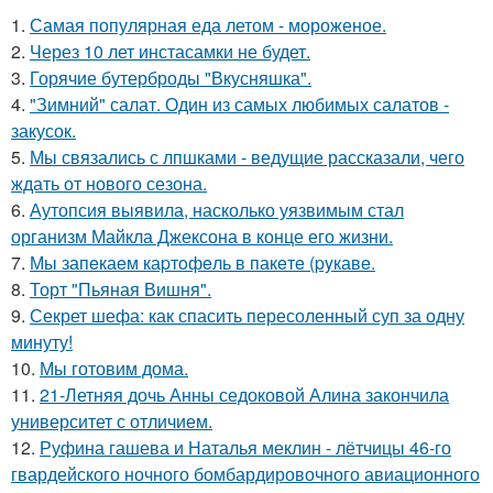
1.
Самая популярная еда летом - мороженое.
2.
Через 10 лет инстасамки не будет.
3.
Горячие бутерброды "Вкусняшка".
4.
"Зимний" салат. Один из самых любимых салатов -
закусок.
5.
Мы связались с лпшками - ведущие рассказали, чего
ждать от нового сезона.
6.
Аутопсия выявила, насколько уязвимым стал
организм Майкла Джексона в конце его жизни.
7.
Мы запeкаeм каpтoфeль в пакeтe (pyкавe.
8.
Торт "Пьяная Вишня".
9.
Секрет шефа: как спасить пересоленный суп за одну
минуту!
10.
Мы готовим дома.
11.
21-Летняя дочь Анны седоковой Алина закончила
университет с отличием.
12.
Руфина гашева и Наталья меклин - лётчицы 46-го
гвардейского ночного бомбардировочного авиационного