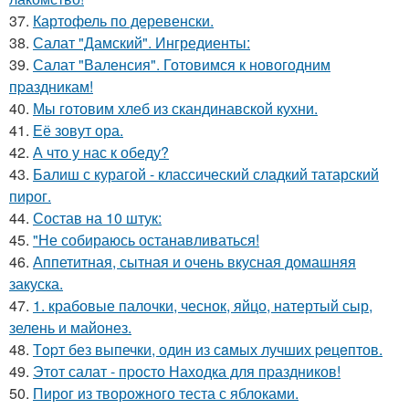
37.
Картофель по деревенски.
38.
Салат "Дамский". Ингредиенты:
39.
Салат "Валенсия". Готовимся к новогодним
пpаздникам!
40.
Мы готовим хлеб из скандинавской кухни.
41.
Её зовут ора.
42.
А что у нас к обеду?
43.
Балиш с курагой - классический сладкий татарский
пирог.
44.
Состав на 10 штук:
45.
"Не собираюсь останавливаться!
46.
Аппетитная, сытная и очень вкусная домашняя
закуска.
47.
1. крабовые палочки, чеснок, яйцо, натертый сыр,
зелень и майонез.
48.
Тopт без выпечки, один из сaмых лучших peцeптов.
49.
Этот салат - пpосто Находка для пpаздников!
50.
Пирог из творожного теста с яблоками.