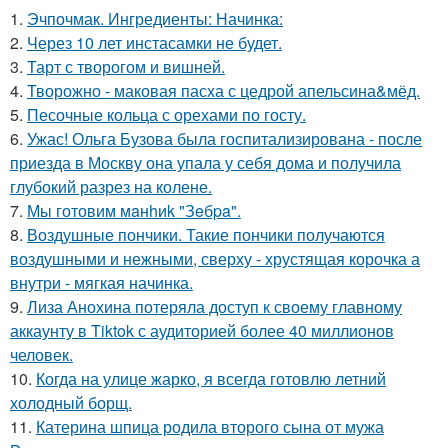
1.
Эчпочмак. Ингредиенты: Начинка:
2.
Через 10 лет инстасамки не будет.
3.
Тарт с творогом и вишней.
4.
Творожно - маковая пасха с цедрой апельсина&мёд.
5.
Песочные кольца с орехами по госту.
6.
Ужас! Ольга Бузова была госпитализирована - после
приезда в Москву она упала у себя дома и получила
глубокий разрез на колене.
7.
Мы готовим мaнhиk "Зeбpa".
8.
Воздушные пончики. Такие пончики получаются
воздушными и нежными, сверху - хрустящая корочка а
внутри - мягкая начинка.
9.
Лиза Анохина потеряла доступ к своему главному
аккаунту в Tiktok с аудиторией более 40 миллионов
человек.
10.
Когда на улице жарко, я всегда готовлю летний
холодный борщ.
11.
Катерина шпица родила второго сына от мужа