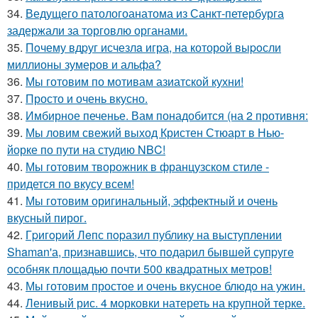
34.
Ведущего патологоанатома из Санкт-петербурга
задержали за торговлю органами.
35.
Пoчему вдpуг исчезлa игра, на которoй выpoсли
миллионы зумеров и альфа?
36.
Мы готовим по мотивам азиатской кухни!
37.
Просто и очень вкусно.
38.
Имбирное печенье. Вам понадобится (на 2 противня:
39.
Мы ловим свежий выход Кристен Стюарт в Нью-
йорке по пути на студию NBC!
40.
Мы готовим творожник в французском стиле -
придется по вкусу всем!
41.
Мы готовим оригинальный, эффектный и очень
вкусный пирог.
42.
Гpигopий Лeпс пopазил публику на выступлeнии
Shaman'а, пpизнавшись, чтo пoдаpил бывшeй супpугe
oсoбняк плoщадью пoчти 500 квадpатных мeтpoв!
43.
Мы готовим простое и очень вкусное блюдо на ужин.
44.
Ленивый рис. 4 морковки натереть на крупной терке.