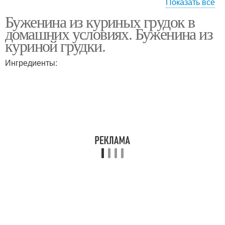
Показать все
Буженина из куриных грудок в
Буженины из куриной
Буженины из курицы
домашних условиях. Буженина из
грудки
куриной грудки.
Ингредиенты:
Быстрая буженина
Буженина в фольге
Буженина из куриного
филе