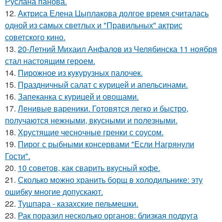
Руслана панова.
12.
Актриса Елена Цыплакова долгое время считалась
одной из самых светлых и "Правильных" актрис
советского кино.
13.
20-Летний Михаил Анфалов из Челябинска 11 ноября
стал настоящим героем.
14.
Пирожное из кукурузных палочек.
15.
Праздничный салат с курицей и апельсинами.
16.
Запеканка с курицей и овощами.
17.
Ленивые вареники. Готовятся легко и быстро,
получаются нежными, вкусными и полезными.
18.
Хрустящие чесночные гренки с соусом.
19.
Пирог с рыбными консервами "Если Нагрянули
Гости".
20.
10 советов, как сварить вкусный кофе.
21.
Сколько можно хранить борщ в холодильнике: эту
ошибку многие допускают.
22.
Тушпара - казахские пельмешки.
23.
Рак поразил несколько органов: близкая подруга