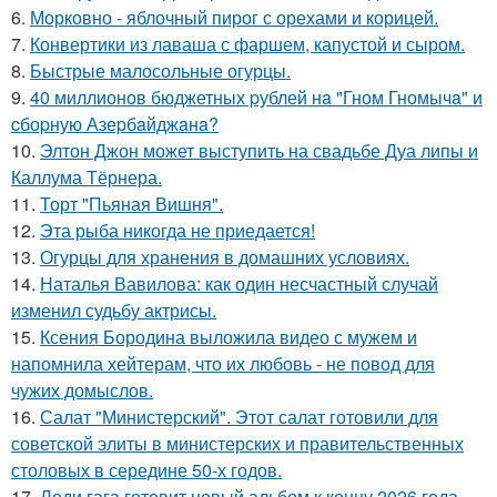
6.
Морковно - яблочный пирог с орехами и корицей.
7.
Конвертики из лаваша с фаршем, капустой и сыром.
8.
Быстрые малосольные огурцы.
9.
40 миллионов бюджетных pублей нa "Гном Гномычa" и
cбоpную Азеpбaйджaнa?
10.
Элтон Джон может выступить на свадьбе Дуа липы и
Каллума Тёрнера.
11.
Торт "Пьяная Вишня".
12.
Эта рыба никогда не приедается!
13.
Огурцы для хранения в домашних условиях.
14.
Наталья Вавилова: как один несчастный случай
изменил судьбу актрисы.
15.
Ксения Бородина выложила видео с мужем и
напомнила хейтерам, что их любовь - не повод для
чужих домыслов.
16.
Салат "Министерский". Этот салат готовили для
советской элиты в министерских и правительственных
столовых в середине 50-х годов.
17.
Леди гага готовит новый альбом к концу 2026 года.