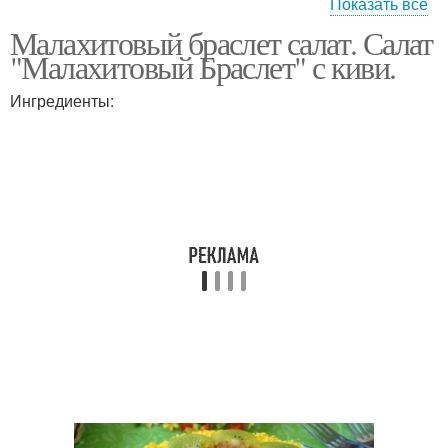
Показать все
Малахитовый браслет салат. Салат
Гранатовый браслет
Браслет с сыром
"Малахитовый Браслет" с киви.
Ингредиенты: