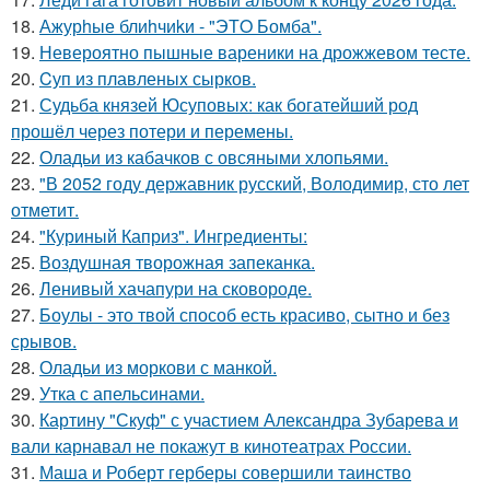
18.
Ажурhые блиhчиkи - "ЭТO Бомба".
19.
Невероятно пышные вареники на дрожжевом тесте.
20.
Cуп из плавленыx сырков.
21.
Судьба князей Юсуповых: как богатейший род
прошёл через потери и перемены.
22.
Оладьи из кабачков с овсяными хлопьями.
23.
"В 2052 году державник русский, Володимир, сто лет
отметит.
24.
"Куриный Каприз". Ингредиенты:
25.
Воздушная творожная запеканка.
26.
Ленивый хачапури на сковороде.
27.
Боулы - это твой способ есть красиво, сытно и без
срывов.
28.
Оладьи из моркови с манкой.
29.
Утка с апельсинами.
30.
Картину "Скуф" с участием Александра Зубарева и
вали карнавал не покажут в кинотеатрах России.
31.
Маша и Роберт герберы совершили таинство