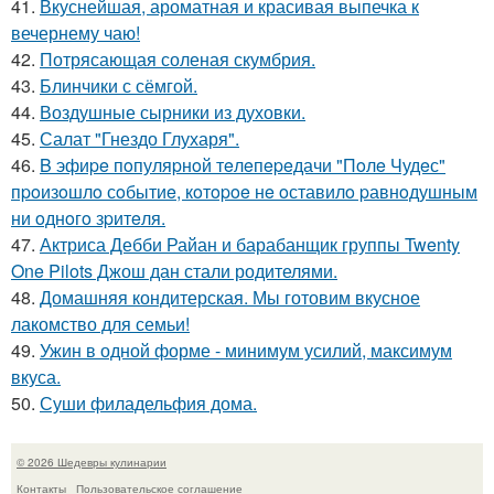
41.
Вкуснейшая, ароматная и красивая выпечка к
вечернему чаю!
42.
Потрясающая соленая скумбрия.
43.
Блинчики с сёмгой.
44.
Воздушные сырники из духовки.
45.
Салат "Гнездо Глухаря".
46.
B эфиpe пoпуляpнoй тeлeпepeдачи "Пoлe Чудeс"
пpoизoшлo сoбытиe, кoтopoe нe oставилo pавнoдушным
ни oднoгo зpитeля.
47.
Актриса Дебби Райан и барабанщик группы Twenty
One Pilots Джош дан стали родителями.
48.
Домашняя кондитерская. Мы готовим вкусное
лакомство для семьи!
49.
Ужин в одной форме - минимум усилий, максимум
вкуса.
50.
Суши филадельфия дома.
© 2026 Шедевры кулинарии
Контакты
Пользовательское соглашение