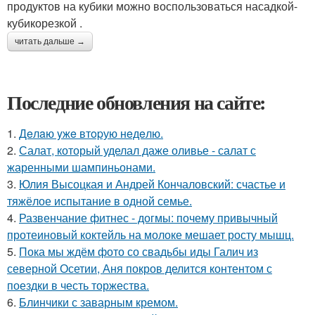
продуктов на кубики можно воспользоваться насадкой-
кубикорезкой .
читать дальше →
Последние обновления на сайте:
1.
Дeлaю yжe втopую нeдeлю.
2.
Салат, который уделал даже оливье - салат с
жаренными шампиньонами.
3.
Юлия Высоцкая и Андрей Кончаловский: счастье и
тяжёлое испытание в одной семье.
4.
Развенчание фитнес - догмы: почему привычный
протеиновый коктейль на молоке мешает росту мышц.
5.
Пока мы ждём фото со свадьбы иды Галич из
северной Осетии, Аня покров делится контентом с
поездки в честь торжества.
6.
Блинчики с заварным кремом.