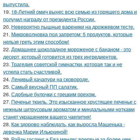
выпустила.
19.
18-Летний омич вынес всю семью из горящего дома и
получил награду от президента России.
20.
Невероятно пышные вареники на дрожжевом тесте.
21.
Микроволновка под запретом: 5 продуктов, которые
нельзя греть этим способом!
22.
Домашнее шоколадное мороженое с бананом - это
десерт, который готовится из трех ингредиентов.
23.
Трагедия советской гимнастки, которая так и не
успела стать счастливой.
24.
Ленивый хачапури на сковороде.
25.
Самый вкусный ПП салатик.
26.
Сдобные булочки с грецким орехом.
27.
Печенье тюиль. Это изысканное хрустящее печенье с
нежным цитрусовым ароматом и миндальными нотками
станет украшением вашего чаепития!
28.
Как здорово наблюдать, как выросла Машенька -
девочка Марии Ильюхиной!
29.
Райан гослинг и Ева мендес впервые за более чем