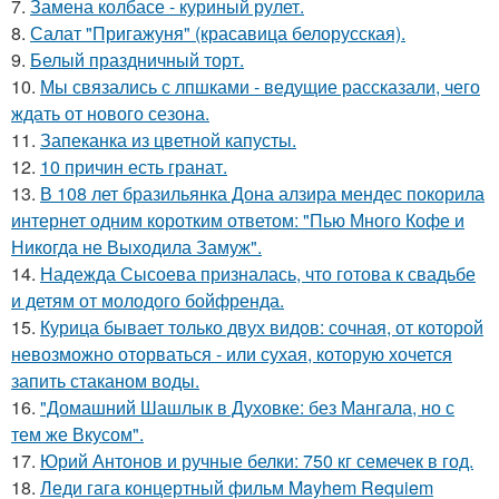
7.
Замена колбасе - куриный рулет.
8.
Салат "Пригажуня" (красавица белорусская).
9.
Белый праздничный торт.
10.
Мы связались с лпшками - ведущие рассказали, чего
ждать от нового сезона.
11.
Запеканка из цветной капусты.
12.
10 причин есть гранат.
13.
В 108 лет бразильянка Дона алзира мендес покорила
интернет одним коротким ответом: "Пью Много Кофе и
Никогда не Выходила Замуж".
14.
Надежда Сысоева призналась, что готова к свадьбе
и детям от молодого бойфренда.
15.
Курица бывает только двух видов: сочная, от которой
невозможно оторваться - или сухая, которую хочется
запить стаканом воды.
16.
"Домашний Шашлык в Духовке: без Мангала, но с
тем же Вкусом".
17.
Юрий Антонов и ручные белки: 750 кг семечек в год.
18.
Леди гага концертный фильм Mayhem Requiem