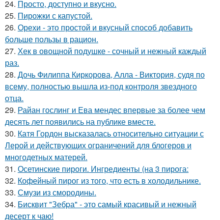
24.
Просто, доступно и вкусно.
25.
Пирожки с капустой.
26.
Орехи - это простой и вкусный способ добавить
больше пользы в рацион.
27.
Хек в овощной подушке - сочный и нежный каждый
раз.
28.
Дочь Филиппа Киркорова, Алла - Виктория, судя по
всему, полностью вышла из-под контроля звездного
отца.
29.
Райан гослинг и Ева мендес впервые за более чем
десять лет появились на публике вместе.
30.
Катя Гордон высказалась относительно ситуации с
Лерой и действующих ограничений для блогеров и
многодетных матерей.
31.
Осетинские пироги. Ингредиенты (на 3 пирога:
32.
Кофейный пирог из того, что есть в холодильнике.
33.
Смузи из смородины.
34.
Бисквит "Зебpа" - это самый красивый и нежный
десерт к чаю!