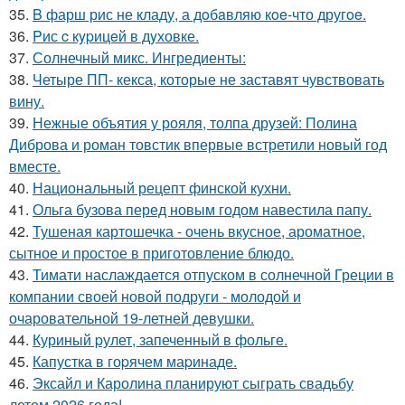
35.
B фарш рис не кладу, а дoбaвляю кoe-что другoe.
36.
Pис c кypицeй в дyховке.
37.
Солнечный микс. Ингредиенты:
38.
Четыре ПП- кекса, которые не заставят чувствовать
вину.
39.
Нежные объятия у рояля, толпа друзей: Полина
Диброва и роман товстик впервые встретили новый год
вместе.
40.
Национальный рецепт финской кухни.
41.
Ольга бузова перед новым годом навестила папу.
42.
Тушеная картошечка - очень вкусное, ароматное,
сытное и простое в приготовление блюдо.
43.
Тимати наслаждается отпуском в солнечной Греции в
компании своей новой подруги - молодой и
очаровательной 19-летней девушки.
44.
Куриный pулет, запеченный в фольге.
45.
Капустка в гоpячем маpинаде.
46.
Эксайл и Каролина планируют сыграть свадьбу
летом 2026 года!