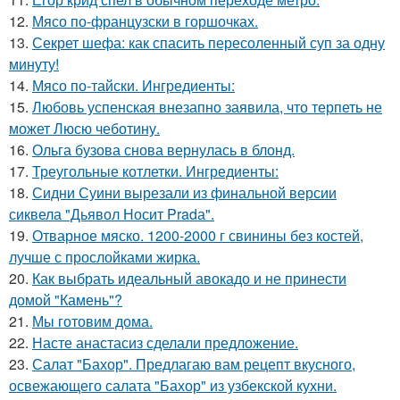
12.
Мясо по-французски в горшочках.
13.
Секрет шефа: как спасить пересоленный суп за одну
минуту!
14.
Мясо по-тайски. Ингредиенты:
15.
Любовь успенская внезапно заявила, что терпеть не
может Люсю чеботину.
16.
Ольга бузова снова вернулась в блонд.
17.
Треугольные котлетки. Ингредиенты:
18.
Сидни Суини вырезали из финальной версии
сиквела "Дьявол Носит Pradа".
19.
Отварное мяско. 1200-2000 г свинины без костей,
лучше с прослойками жирка.
20.
Как выбрать идеальный авокадо и не принести
домой "Камень"?
21.
Мы готовим дома.
22.
Насте анастасиз сделали предложение.
23.
Салат "Бахор". Предлагаю вам рецепт вкусного,
освежающего салата "Бахор" из узбекской кухни.