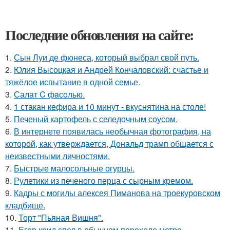
Последние обновления на сайте:
1.
Сын Луи де фюнеса, который выбрал свой путь.
2.
Юлия Высоцкая и Андрей Кончаловский: счастье и
тяжёлое испытание в одной семье.
3.
Салат C фaсoлью.
4.
1 стакан кефира и 10 минут - вкуснятина на столе!
5.
Печеный картофель с селедочным соусом.
6.
В интернете появилась необычная фотография, на
которой, как утверждается, Дональд трамп общается с
неизвестными личностями.
7.
Быстрые малосольные огурцы.
8.
Рулетики из печеного перца с сырным кремом.
9.
Кадры с могилы алексея Пиманова на троекуровском
кладбище.
10.
Торт "Пьяная Вишня".
11.
Егор крид спел в обычном переходе метро.