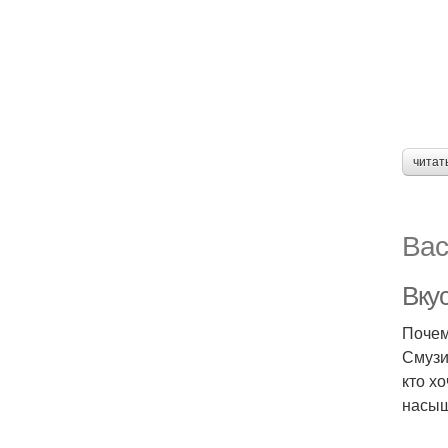
читат
Вас
Вку
Почем
Смузи
кто х
насыщ