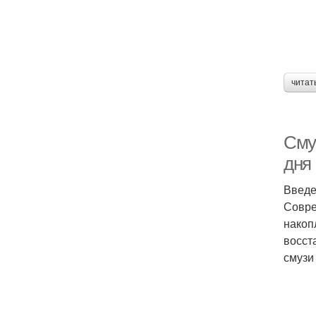
читат
Сму
дня
Введ
Совре
накоп
восст
смузи