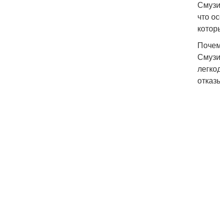
Смузи
что о
котор
Почем
Смузи
легко
отказ