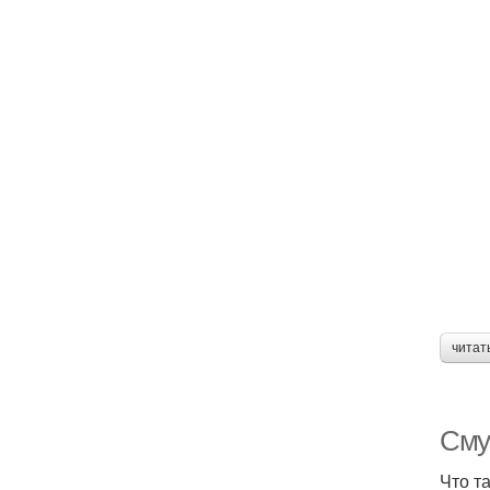
читат
Сму
Что т