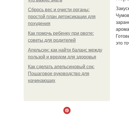
Закус
Сбрось вес и очисти органы:
Чумов
простой план детоксикации для
заране
похудения
арома
Как помочь ребенку при рвоте:
Готов
советы для родителей
это то
Апельсин: как найти баланс между
пользой и вредом для здоровья
Как сделать апельсиновый сок:
Пошаговое руководство для
начинающих