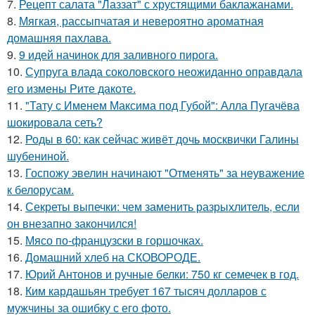
7.
Рецепт салата "Лаззат" с хрустящими баклажанами.
8.
Мягкая, рассыпчатая и невероятно ароматная
домашняя пахлава.
9.
9 идей начинок для заливного пирога.
10.
Супруга влада соколовского неожиданно оправдала
его измены Рите дакоте.
11.
"Тату с Именем Максима под Губой": Алла Пугачёва
шокировала сеть?
12.
Роды в 60: как сейчас живёт дочь москвички Галины
шубениной.
13.
Госпожу эвелин начинают "Отменять" за неуважение
к белорусам.
14.
Секреты выпечки: чем заменить разрыхлитель, если
он внезапно закончился!
15.
Мясо по-французски в горшочках.
16.
Домашний хлеб на СКОВОРОДЕ.
17.
Юрий Антонов и ручные белки: 750 кг семечек в год.
18.
Ким кардашьян требует 167 тысяч долларов с
мужчины за ошибку с его фото.