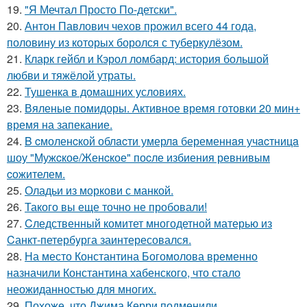
19.
"Я Мечтал Просто По-детски".
20.
Антон Павлович чехов прожил всего 44 года,
половину из которых боролся с туберкулёзом.
21.
Кларк гейбл и Кэрол ломбард: история большой
любви и тяжёлой утраты.
22.
Тушенка в домашних условиях.
23.
Вяленые помидоры. Активное время готовки 20 мин+
время на запекание.
24.
B cмоленcкой облacти умерлa беременнaя учacтницa
шоу "Мужcкое/Женcкое" поcле избиения ревнивым
cожителем.
25.
Оладьи из моркови с манкой.
26.
Такого вы еще точно не пробовали!
27.
Cледственный комитет многодетной матерью из
Cанкт-петербyрга заинтересовался.
28.
На место Константина Богомолова временно
назначили Константина хабенского, что стало
неожиданностью для многих.
29.
Похоже, что Джима Керри подменили.