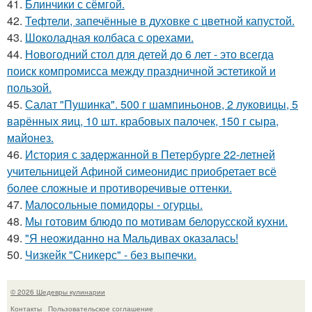
41.
Блинчики с сёмгой.
42.
Тефтели, запечённые в духовке с цветной капустой.
43.
Шоколадная колбаса с орехами.
44.
Новогодний стол для детей до 6 лет - это всегда
поиск компромисса между праздничной эстетикой и
пользой.
45.
Салат "Пушинка". 500 г шампиньонов, 2 луковицы, 5
варённых яиц, 10 шт. крабовых палочек, 150 г сыра,
майонез.
46.
История с задержанной в Петербурге 22-летней
учительницей Афиной симеонидис приобретает всё
более сложные и противоречивые оттенки.
47.
Малосольные помидоры - огурцы.
48.
Мы готовим блюдо по мотивам белорусской кухни.
49.
"Я неожиданно на Мальдивах оказалась!
50.
Чизкейк "Сникерс" - без выпечки.
© 2026 Шедевры кулинарии
Контакты
Пользовательское соглашение