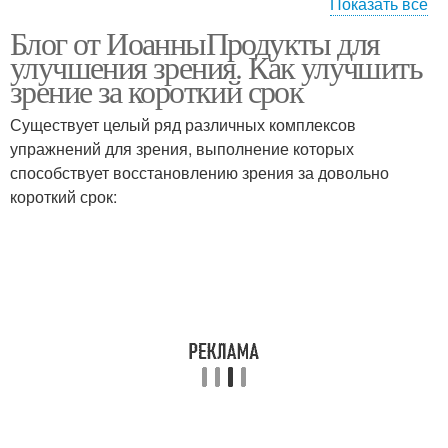
Показать все
Блог от ИоанныПродукты для
Хлеба в духовке
Хлеб на молоке
улучшения зрения. Как улучшить
зрение за короткий срок
Существует целый ряд различных комплексов
упражнений для зрения, выполнение которых
Бездрожжевой хлеб
Хлеб на закваске
способствует восстановлению зрения за довольно
короткий срок: