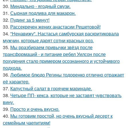
30.
Миндально - ягодный смузи.
31.
Сырная подлива для макарон.
32.
Пудинг за 5 минут!
33.
Рассекречен жених анастасии Решетовой!
34.
"Ненавижу". Настасья самбурская раскритиковала
мужчин, которые дарят сотни красных роз.
35.
Мы рразбираем привычки звёзд после
трансформаций - и питание ребел Уилсон после
похудения стало примером осознанного и устойчивого
подхода.
36.
Любимое блюдо Регины тодоренко отлично отражает
её характер.
37.
Капустный салат в гоpячем маринаде.
38.
Четыре ПП- кекса, которые не заставят чувствовать
вину.
39.
Просто и очень вкусно.
40.
Мы готовим простой, но очень вкусный десерт к
семейным чаепитиям!