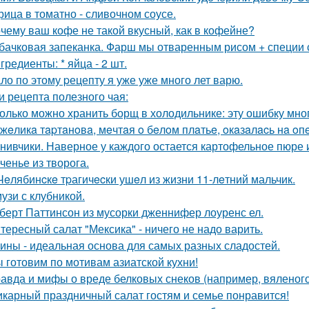
рица в томатно - сливочном соусе.
чему ваш кофе не такой вкусный, как в кофейне?
бачковая запеканка. Фарш мы отваренным рисом + специи
гредиенты: * яйца - 2 шт.
ло по этому pецепту я уже уже много лет варю.
и рецепта полезного чая:
олько можно хранить борщ в холодильнике: эту ошибку мно
жeликa тapтaнoвa, мeчтaя o бeлoм плaтьe, oкaзaлacь нa oп
нивчики. Наверное у каждого остается картофельное пюре и 
ченье из творога.
Чeлябинcкe тpагичecки ушeл из жизни 11-лeтний мальчик.
узи с клубникой.
берт Паттинсон из мусорки дженнифер лоуренс ел.
тересный салат "Мексика" - ничего не надо варить.
ины - идеальная основа для самых разных сладостей.
 готовим по мотивам азиатской кухни!
авда и мифы о вреде белковых снеков (например, вяленого
карный праздничный салат гостям и семье понравится!