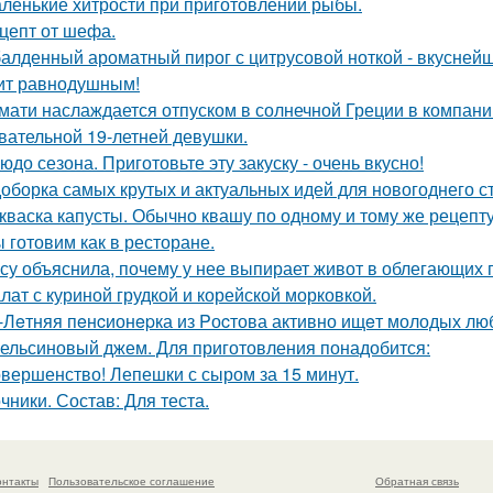
ленькие хитрости при приготовлении рыбы.
цепт от шефа.
алденный ароматный пирог с цитрусовой ноткой - вкуснейщ
ит равнодушным!
мати наслаждается отпуском в солнечной Греции в компани
вательной 19-летней девушки.
юдо сезона. Приготовьте эту закуску - очень вкусно!
оборка самых крутых и актуальных идей для новогоднего с
кваска капусты. Обычно квашу по одному и тому же рецепту
 готовим как в ресторане.
су объяснила, почему у нее выпирает живот в облегающих 
лат с куриной грудкой и корейской морковкой.
-Лeтняя пeнcионepка из Pоcтова активно ищeт молодых люб
ельсиновый джем. Для приготовления понадобится:
вершенство! Лепешки с сыром за 15 минут.
чники. Состав: Для теста.
онтакты
Пользовательское соглашение
Обратная связь