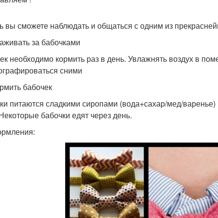
ь вы сможете наблюдать и общаться с одним из прекрасне
хаживать за бабочками
ек необходимо кормить раз в день. Увлажнять воздух в пом
ографироваться сними
ормить бабочек
ки питаются сладкими сиропами (вода+сахар/мед/варенье) и
 Некоторые бабочки едят через день.
ормления: