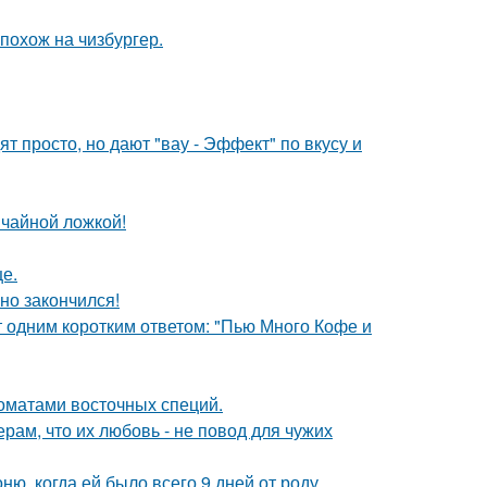
 похож на чизбургер.
 просто, но дают "вау - Эффект" по вкусу и
 чайной ложкой!
е.
но закончился!
т одним коротким ответом: "Пью Много Кофе и
оматами восточных специй.
ам, что их любовь - не повод для чужих
, когда ей было всего 9 дней от роду.