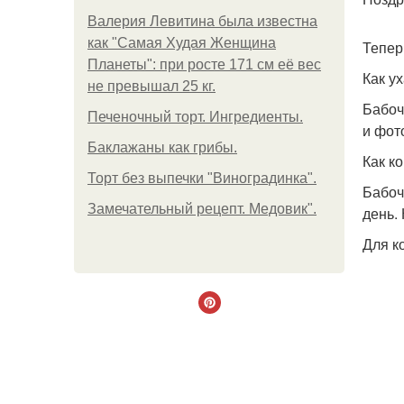
Валерия Левитина была известна
как "Самая Худая Женщина
Тепер
Планеты": при росте 171 см её вес
Как у
не превышал 25 кг.
Бабоч
Печеночный торт. Ингредиенты.
и фот
Баклажаны как грибы.
Как к
Торт без выпечки "Виноградинка".
Бабоч
Замечательный рецепт. Медовик".
день.
Для к