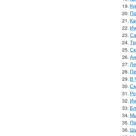
19.
Ку
20.
По
21.
Ка
22.
Ин
23.
Са
24.
Тр
25.
Ск
26.
Ан
27.
Ле
28.
Пе
29.
В 
30.
См
31.
Ро
32.
Ин
33.
Бл
34.
Мы
35.
Пр
36.
Ши