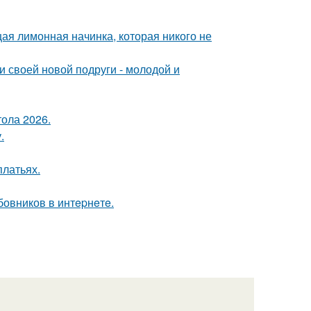
ая лимонная начинка, которая никого не
и своей новой подруги - молодой и
тола 2026.
.
платьях.
овников в интepнeтe.