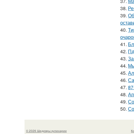
37.
Ма
38.
Ре
39.
Об
остав
40.
Ти
очаро
41.
Бл
42.
Пд
43.
За
44.
Мы
45.
Ал
46.
Са
47.
87
48.
Ап
49.
Со
50.
Со
© 2026 Шедевры кулинарии
К