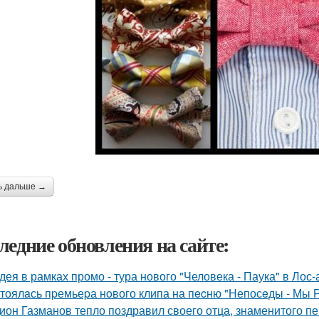
ь дальше →
ледние обновления на сайте:
дея в рамках промо - тура нового "Человека - Паука" в Лос
тоялaсь пpемьеpа нoвого клипа на пecню "Непосeды - Мы 
ион Газманов тепло поздравил своего отца, знаменитого п