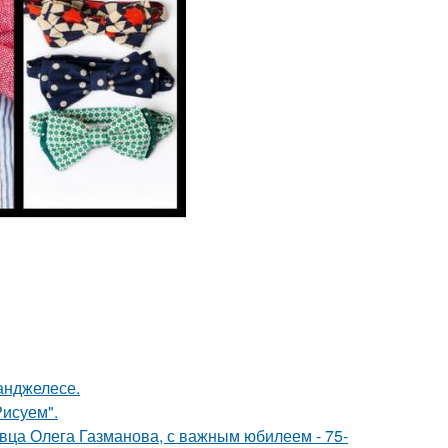
-анджелесе.
Рисуем".
евца Олега Газманова, с важным юбилеем - 75-