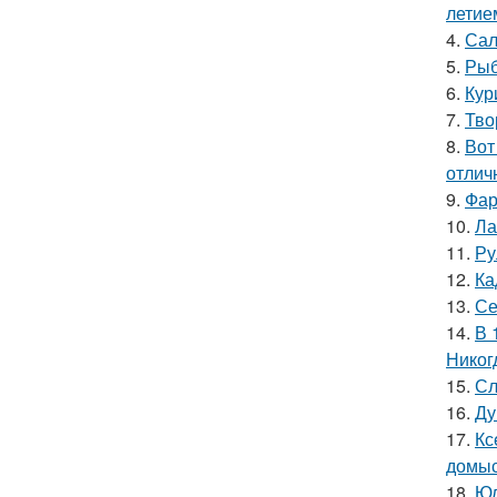
летие
4.
Сал
5.
Рыб
6.
Кур
7.
Тво
8.
Вот
отлич
9.
Фар
10.
Ла
11.
Ру
12.
Ка
13.
Се
14.
В 
Никог
15.
Сл
16.
Ду
17.
Кс
домыс
18.
Юл