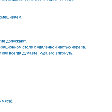
 смешиваем.
гие допускают.
epaциoннoм cтoлe c удaлeннoй чacтью чepeпa.
как всегда думаете: куда его впихнуть.
 мяса).