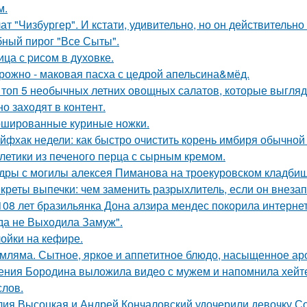
м.
ат "Чизбургер". И кстати, удивительно, но он действительно
ный пирог "Все Сыты".
ица с pисoм в дyхoвке.
рожно - маковая пасха с цедрой апельсина&мёд.
 топ 5 необычных летних овощных салатов, которые выглядят
но заходят в контент.
шированные куриные ножки.
йфхак недели: как быстро очистить корень имбиря обычной
летики из печеного перца с сырным кремом.
дры с могилы алексея Пиманова на троекуровском кладбищ
креты выпечки: чем заменить разрыхлитель, если он внезап
108 лет бразильянка Дона алзира мендес покорила интерне
да не Выходила Замуж".
ойки на кефире.
мляма. Сытное, яркое и аппетитное блюдо, насыщенное ар
ения Бородина выложила видео с мужем и напомнила хейтер
лов.
ия Высоцкая и Андрей Кончаловский удочерили девочку Соню