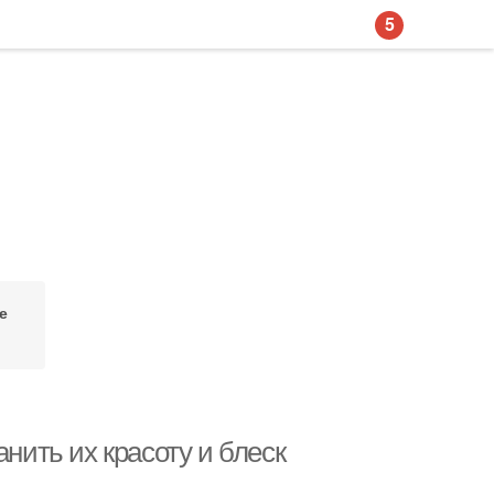
5
е
нить их красоту и блеск