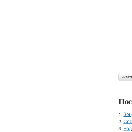
читат
Пос
1.
Зен
2.
Сос
3.
Род