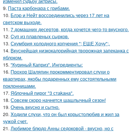
изменил судьбу актрисы.
9.
Паста карбонара с грибами.
10.
Блэр и Нейт воссоединились через 17 лет на
светском выходе.
11.
7 домашних десертов, когда хочется чего-то вкусного.
12.
Cуп из плавленыx сырков.
13.
Скумбрия холодного копчения "; ЕЩЕ Хочу";.
14.
Вкуснейшая низкокалорийная творожная запеканка с
яблоком.
15.
"Куриный Каприз". Ингредиенты:
16.
Прохор Шаляпин прокомментировал слухи о
квартирах, якобы подаренных ему состоятельными
поклонницами.
17.
Яблочный пирог "3 стаkана".
18.
Совсем скоро начнется шашлычный сезон!
19.
Очень вкусно и сытно.
20.
Xодили слyхи, что он был корыстолюбив и жил за
чyжой счет.
21.
Любимое блюдо Анны седоковой - вкусно, но с