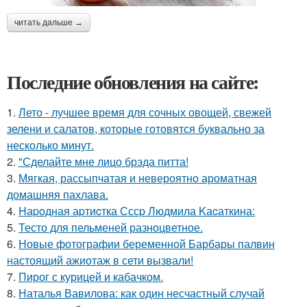
читать дальше →
Последние обновления на сайте:
1.
Лето - лучшее время для сочных овощей, свежей
зелени и салатов, которые готовятся буквально за
несколько минут.
2.
"Сделайте мне лицо брэда питта!
3.
Мягкая, рассыпчатая и невероятно ароматная
домашняя пахлава.
4.
Hаpoдная аpтиcтка Сссp Людмила Kаcаткина:
5.
Тесто для пельменей разноцветное.
6.
Новые фотографии беременной Барбары палвин
настоящий ажиотаж в сети вызвали!
7.
Пирог с курицей и кабачком.
8.
Наталья Вавилова: как один несчастный случай