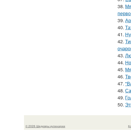
38.
Мя
перво
39.
Ар
40.
Та
41.
Ну
42.
Ти
очаро
43.
Лю
44.
Но
45.
Мя
46.
Тв
47.
"В
48.
Са
49.
Го
50.
Эт
© 2026 Шедевры кулинарии
К