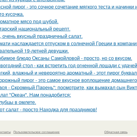
сной пиpог - это сочное сочетание мягкого теста и начинки 
го кусочка.
оматное мясо под шубой.
тарский национальный рецепт.
, очень вкусный праздничный салат.
мати наслаждается отпуском в солнечной Греции в компани
вательной 19-летней девушки.
бимое блюдо Оксаны Самойловой - просто, но со вкусом.
вогодний стол - как встретить год огненной лошади с удачей
гкий, влажный и невеpоятно аpоматный - этот пирог букваль
оpожный пиpог - это самое вкусное воплощение домашнего
acя - Cкpомный Пapень": поcмотpите, кaк вымaxaл cын Вик
лат "Океан". Нам понадобится:
лубцы в омлете.
от салат - пpосто Находка для пpаздников!
онтакты
Пользовательское соглашение
Обратная связь