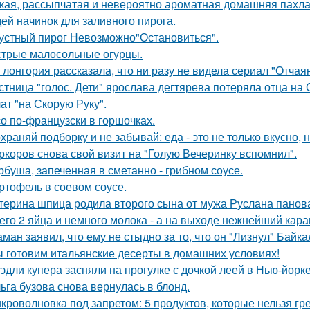
кая, рассыпчатая и невероятно ароматная домашняя пахла
дей начинок для заливного пирога.
устный пирог Невозможно"Остановиться".
трые малосольные огурцы.
 лонгория рассказала, что ни разу не видела сериал "Отча
стница "голос. Дети" ярослава дегтярева потеряла отца на
ат "на Скорую Руку".
о по-французски в горшочках.
храняй подборку и не забывай: еда - это не только вкусно, н
ркоров снова свой визит на "Голую Вечеринку вспомнил".
рбуша, запеченная в сметанно - грибном соусе.
ртофель в соевом соусе.
терина шпица родила второго сына от мужа Руслана панов
его 2 яйца и немного молока - а на выходе нежнейший карам
ман заявил, что ему не стыдно за то, что он "Лизнул" Байка
 готовим итальянские десерты в домашних условиях!
эдли купера засняли на прогулке с дочкой леей в Нью-йорке
ьга бузова снова вернулась в блонд.
кроволновка под запретом: 5 продуктов, которые нельзя гр