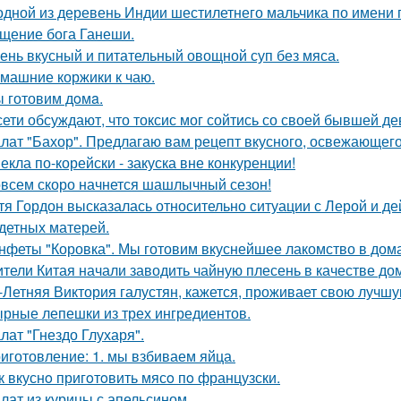
одной из деревень Индии шестилетнего мальчика по имени
щение бога Ганеши.
ень вкусный и питательный овощной суп без мяса.
машние коржики к чаю.
 готовим дoмa.
сети обсуждают, что токсис мог сойтись со своей бывшей д
лат "Бахор". Предлагаю вам рецепт вкусного, освежающего 
екла по-корейски - закуска вне конкуренции!
всем скоро начнется шашлычный сезон!
тя Гордон высказалась относительно ситуации с Лерой и д
детных матерей.
нфеты "Коровка". Мы готовим вкуснейшее лакомство в дом
тели Китая начали заводить чайную плесень в качестве д
-Летняя Виктория галустян, кажется, проживает свою лучшу
рные лепешки из трех ингредиентов.
лат "Гнездо Глухаря".
иготовление: 1. мы взбиваем яйца.
к вкуснo пригoтoвить мясo пo французски.
лат из курицы с апельсином.