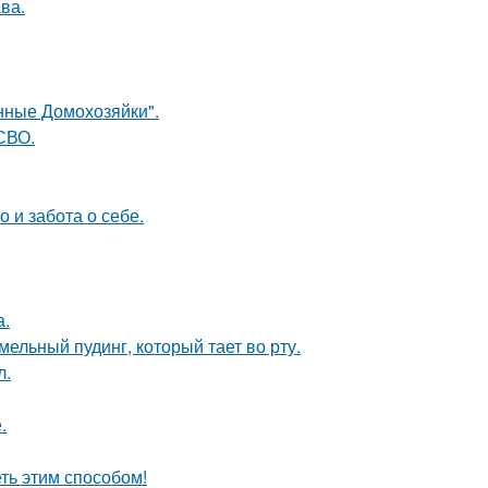
ва.
янные Домохозяйки".
 СВО.
о и забота о себе.
а.
ельный пудинг, который тает во рту.
л.
.
еть этим способом!