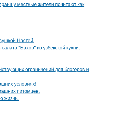
 праншу местные жители почитают как
евушкой Настей.
салата "Бахор" из узбекской кухни.
ействующих ограничений для блогеров и
ашних условиях!
омашних питомцев.
ю жизнь.