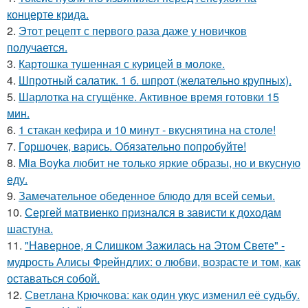
концерте крида.
2.
Этот рецепт с первого раза даже у новичков
получается.
3.
Картошка тушенная с курицей в молоке.
4.
Шпротный салатик. 1 б. шпрот (желательно крупных).
5.
Шарлотка на сгущёнке. Активное время готовки 15
мин.
6.
1 стакан кефира и 10 минут - вкуснятина на столе!
7.
Горшочек, варись. Обязательно попробуйте!
8.
Mia Boyka любит не только яркие образы, но и вкусную
еду.
9.
Замечательное обеденное блюдо для всей семьи.
10.
Сергей матвиенко признался в зависти к доходам
шастуна.
11.
"Наверное, я Слишком Зажилась на Этом Свете" -
мудрость Алисы Фрейндлих: о любви, возрасте и том, как
оставаться собой.
12.
Светлана Крючкова: как один укус изменил её судьбу.