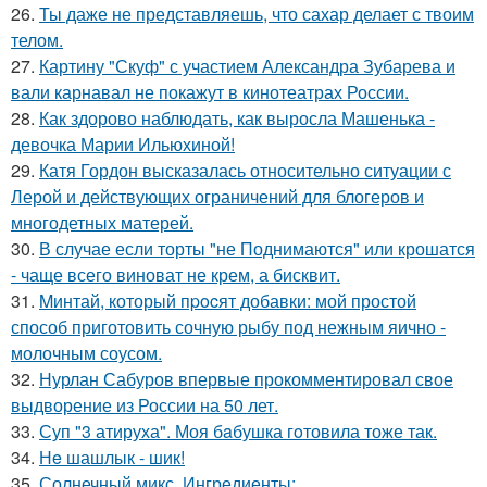
26.
Ты даже не представляешь, что сахар делает с твоим
телом.
27.
Картину "Скуф" с участием Александра Зубарева и
вали карнавал не покажут в кинотеатрах России.
28.
Как здорово наблюдать, как выросла Машенька -
девочка Марии Ильюхиной!
29.
Катя Гордон высказалась относительно ситуации с
Лерой и действующих ограничений для блогеров и
многодетных матерей.
30.
В случае если торты "не Поднимаются" или крошатся
- чаще всего виноват не крем, а бисквит.
31.
Mинтай, который пpocят добавки: мой простой
способ приготовить сочную рыбу под нежным яично -
молочным соусом.
32.
Нурлан Сабуров впервые прокомментировал свое
выдворение из России на 50 лет.
33.
Суп "3 атируха". Моя бaбушка гoтовила тоже так.
34.
Нe шашлык - шик!
35.
Солнечный микс. Ингредиенты: