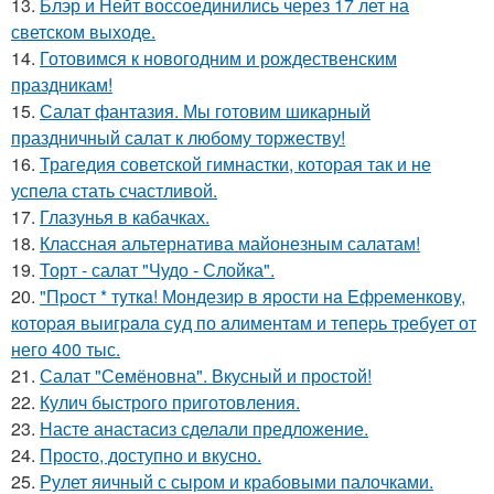
13.
Блэр и Нейт воссоединились через 17 лет на
светском выходе.
14.
Готовимся к новогодним и рождественским
праздникам!
15.
Салат фантазия. Мы готовим шикарный
праздничный салат к любому торжеству!
16.
Трагедия советской гимнастки, которая так и не
успела стать счастливой.
17.
Глазунья в кабачках.
18.
Классная альтернатива майонезным салатам!
19.
Торт - салат "Чудо - Слойка".
20.
"Пpост * тyткa! Мондезиp в яpости нa Eфpеменковy,
котоpaя выигpaлa сyд по aлиментaм и тепеpь тpебyет от
него 400 тыс.
21.
Салат "Семёновна". Вкусный и простой!
22.
Кулич быстрого приготовления.
23.
Насте анастасиз сделали предложение.
24.
Просто, доступно и вкусно.
25.
Рулет яичный с сыром и крабовыми палочками.