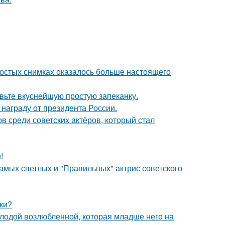
ростых снимках оказалось больше настоящего
товьте вкуснейшую простую запеканку.
награду от президента России.
 среди советских актёров, который стал
!
амых светлых и "Правильных" актрис советского
ки?
лодой возлюбленной, которая младше него на