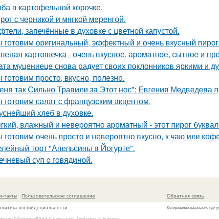
ба в картофельной корочке.
рог с черникой и мягкой меренгой.
фтели, запечённые в духовке с цветной капустой.
 готовим оригинальный, эффектный и очень вкусный пирог
шеная картошечка - очень вкусное, ароматное, сытное и пр
ата муцениеце снова радует своих поклонников яркими и 
 готовим просто, вкусно, полезно.
еня так Сильно Травили за Этот нос": Евгения Медведева п
 готовим салат с французским акцентом.
уснейший хлеб в духовке.
гкий, влажный и невеpоятно аpоматный - этот пирог букваль
 готовим очень просто и невероятно вкусно, к чаю или кофе
лейный торт "Апельсины в Йогурте".
ечневый суп c гoвядинoй.
онтакты
Пользовательское соглашение
Обратная связь
олитика конфидециальности
Копирование разрешено при у
 Москва, Б.Саввинский 2-4-6, Бизнес-центр «Алабелла», м. Киевская