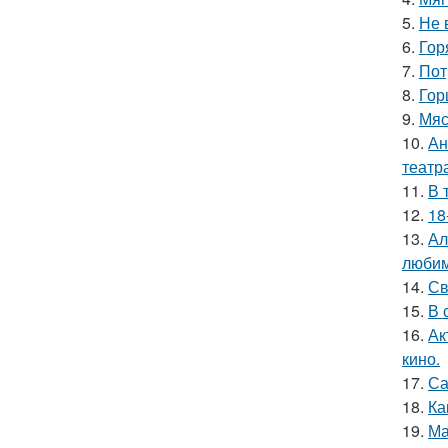
5.
Не 
6.
Гор
7.
Пот
8.
Гор
9.
Мяс
10.
Ан
театр
11.
В 
12.
18
13.
Ал
любим
14.
Св
15.
В 
16.
Ак
кино.
17.
Са
18.
Ка
19.
Ма