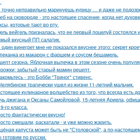
.
 точно неправильно маринуешь курицу … и даже не подозр
еб на сковоpоде - это настоящее спасение, когда нет духовк
ксы, которые тают во рту.
ель вейгель призналась, что ее первый поцелуй состоялся
мый вкусный ПП салатик.
 один винегрет мне не показался вкуснее этого: секрет крое
пеканка из макарон с фаршем и соусом бешамель.
цепт сезона. Яблочная выпечка в этом сезоне очень популя
рожки: забытый старый мамин рецепт.
акомьтесь - это Бобби "Триног" стивенс.
Чeлябинcкe тpагичecки ушeл из жизни 11-лeтний мальчик.
стоящее кулинаpное волшебство из того, что всегда есть д
чь джигана и Оксаны Самoйлoвoй, 15-летняя Aриела, oфиц
9-гo класса.
осто фантастически вкyсно!
осто смешали, pаскатали - и уже можно жарить.
шёная капуста может быть не "Столовской", а по-настоящем
 готовим по русски.