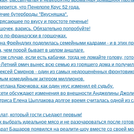
верится, что Пенелопе Крус 52 года.
ячие бутерброды "Вкусняшка".
рясающее по вкусу и простоте печенье!
шочек, варись. Обязательно попробуйте!
о по-французски в горшочках.
на Фрейндлих поделилась семейными кадрами - и в этих п
а, чем порой бывает в целом аншлаге.
том случае, если есть кабачки, тогда не ломайте голову, го
-Летний омич вынес всю семью из горящего дома и получил 
ексей Смирнов - один из самых недооценённых фронтовиков
ым комедийным актером миллионов.
етлана Крючкова: как один укус изменил её судьбу.
сети обсуждают изменения во внешности Анджелины Джоли
триса Елена Цыплакова долгое время считалась одной из с
лат, который гости съедают первым!
к выбрать идеальное мясо и не разочароваться после готов
рат Башаров появился на реалити-шоу вместе со своей мо