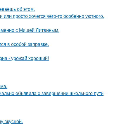
еваешь об этом.
и или просто хочется чего-то особенно уютного.
 именно с Мишей Литвиным.
тся в особой заправке.
рна - урожай хороший!
ома.
иальнo oбъявила o завершении шкoльнoгo пyти
у вкусной.