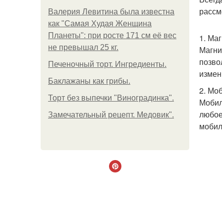
рассм
Валерия Левитина была известна
как "Самая Худая Женщина
Планеты": при росте 171 см её вес
1. Ма
не превышал 25 кг.
Магни
позво
Печеночный торт. Ингредиенты.
измен
Баклажаны как грибы.
2. Мо
Торт без выпечки "Виноградинка".
Мобил
любое
Замечательный рецепт. Медовик".
мобил