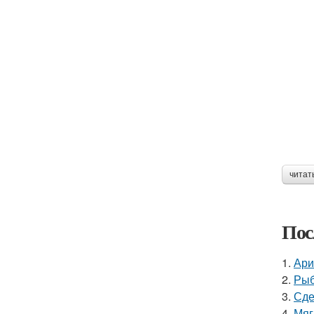
читат
Пос
1.
Ари
2.
Рыб
3.
Сде
4.
Мяг