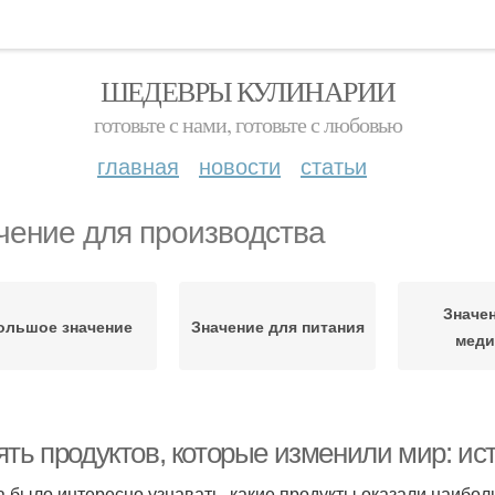
ШЕДЕВРЫ КУЛИНАРИИ
готовьте с нами, готовьте с любовью
главная
новости
статьи
чение для производства
Значе
ольшое значение
Значение для питания
мед
ять продуктов, которые изменили мир: ис
а было интересно узнавать, какие продукты оказали наибол