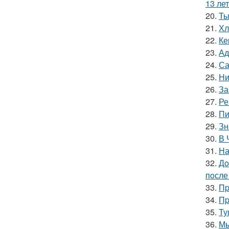
13 лет
20.
Ты
21.
Хл
22.
Ке
23.
Ад
24.
Са
25.
Ни
26.
За
27.
Ре
28.
Пи
29.
Зн
30.
В 
31.
На
32.
Дo
пoсле 
33.
Пp
34.
Пp
35.
Ту
36.
Мы