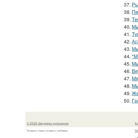
37.
Ры
38.
Пи
39.
Те
40.
Мы
41.
Ту
42.
Аг
43.
Мы
44.
"М
45.
Мы
46.
Вк
47.
Мя
48.
Мы
49.
Же
50.
Гp
© 2026 Шедевры кулинарии
К
П
Готовьте с нами, готовьте с любовью
г.