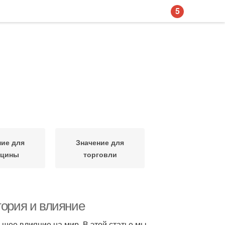
5
ние для
Значение для
ицины
торговли
тория и влияние
ьшее влияние на мир. В этой статье мы