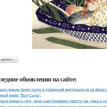
ь дальше →
ледние обновления на сайте:
ана гранде берет паузу в публичной деятельности на фоне 
ный пирог "Все Сыты".
лала вчера к супу - муж съел половину просто так, пока я с
кая, рассыпчатая и невероятно ароматная домашняя пахла