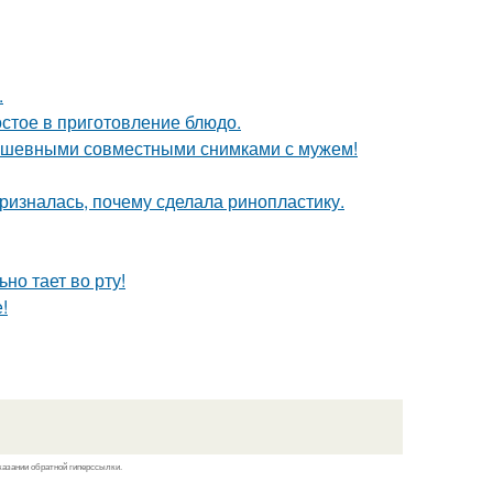
.
остое в приготовление блюдо.
душевными совместными снимками с мужем!
ризналась, почему сделала ринопластику.
но тает во рту!
!
казании обратной гиперссылки.