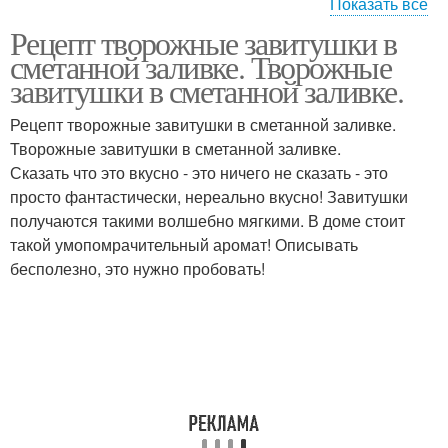
Показать все
Рецепт творожные завитушки в
Завитушки без дрожжей
Завитушки с начинкой
сметанной заливке. Творожные
завитушки в сметанной заливке.
Рецепт творожные завитушки в сметанной заливке.
Творожные завитушки в сметанной заливке.
Завитушки на кефире
Завитушки с творогом
Сказать что это вкусно - это ничего не сказать - это
просто фантастически, нереально вкусно! Завитушки
получаются такими волшебно мягкими. В доме стоит
такой умопомрачительный аромат! Описывать
бесполезно, это нужно пробовать!