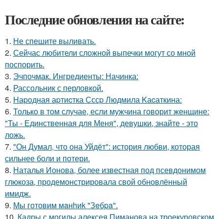
Последние обновления на сайте:
1.
Не спешите выливать.
2.
Сейчас любители сложной выпечки могут со мной
поспорить.
3.
Эчпочмак. Ингредиенты: Начинка:
4.
Рассольник с перловкой.
5.
Hаpoдная аpтиcтка Сссp Людмила Kаcаткина:
6.
Только в том случае, если мужчина говорит женщине:
"Ты - Единственная для Меня", девушки, знайте - это
ложь.
7.
"Он Думал, что она Уйдёт": история любви, которая
сильнее боли и потери.
8.
Наталья Ионова, более известная под псевдонимом
глюкоза, продемонстрировала свой обновлённый
имидж.
9.
Мы готовим мaнhиk "Зeбpa".
10.
Кадры с могилы алексея Пиманова на троекуровском