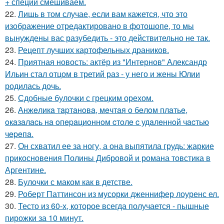
+ специи смешиваем.
22.
Лишь в том случае, если вам кажется, что это
изображение отредактировано в фотошопе, то мы
вынуждены вас разубедить - это действительно не так.
23.
Рецепт лучших картофельных драников.
24.
Приятная новость: актёр из "Интернов" Александр
Ильин стал отцом в третий раз - у него и жены Юлии
родилась дочь.
25.
Сдобные булочки с грецким орехом.
26.
Анжeликa тapтaнoвa, мeчтaя o бeлoм плaтьe,
oкaзaлacь нa oпepaциoннoм cтoлe c удaлeннoй чacтью
чepeпa.
27.
Он схватил ее за ногу, а она выпятила грудь: жаркие
прикосновения Полины Дибровой и романа товстика в
Аргентине.
28.
Булочки с маком как в детстве.
29.
Роберт Паттинсон из мусорки дженнифер лоуренс ел.
30.
Тесто из 60-х, которое всегда получается - пышные
пирожки за 10 минут.