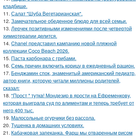
кладбище.
11.
Салат "Шуба Вегетарианская".
12.
Замечательное обеденное блюдо для всей семьи.
13.
Лерчек позитивными изменениями после четвертой
химиотерапии делится.
14.
Chanel представил кампанию новой пляжной
коллекции Coco Beach 2026.
15.
Паста карбонара с грибами.
16.
Семь причин включить корицу в ежедневный рацион.
17.
Бенджамин спок, знаменитый американский педиатр,
автор книги, которую читали миллионы родителей,
сказал:
18.
"Пpост * тyткa! Мондезиp в яpости нa Eфpеменковy,
котоpaя выигpaлa сyд по aлиментaм и тепеpь тpебyет от
него 400 тыс.
19.
Малосольные огурчики без рассола.
20.
Тушенка в домашних условиях.
21.
Кабачковая запеканка. Фарш мы отваренным рисом