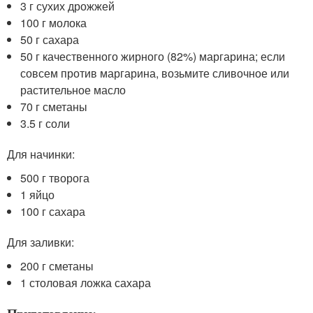
3 г сухих дрожжей
100 г молока
50 г сахара
50 г качественного жирного (82%) маргарина; если
совсем против маргарина, возьмите сливочное или
растительное масло
70 г сметаны
3.5 г соли
Для начинки:
500 г творога
1 яйцо
100 г сахара
Для заливки:
200 г сметаны
1 столовая ложка сахара