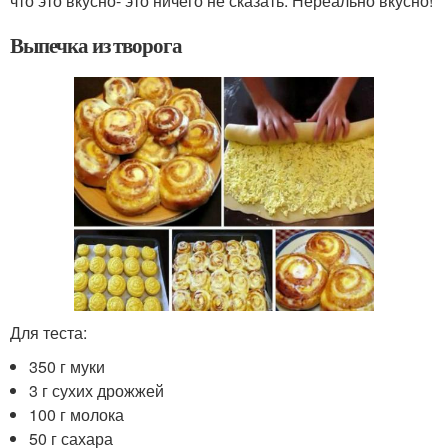
что это вкусно- это ничего не сказать. Нереально вкусно!
Выпечка из творога
Для теста:
350 г муки
3 г сухих дрожжей
100 г молока
50 г сахара