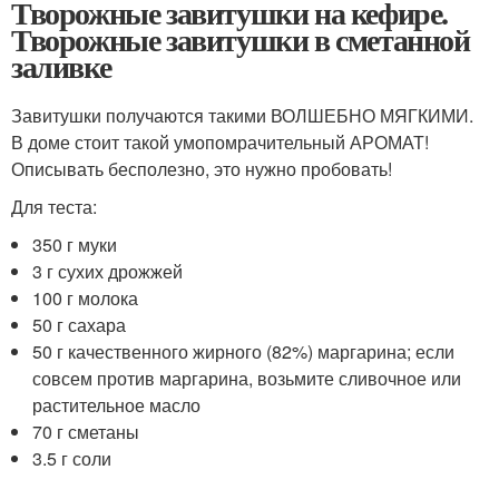
Творожные завитушки на кефире.
Творожные завитушки в сметанной
заливке
Завитушки получаются такими ВОЛШЕБНО МЯГКИМИ.
В доме стоит такой умопомрачительный АРОМАТ!
Описывать бесполезно, это нужно пробовать!
Для теста:
350 г муки
3 г сухих дрожжей
100 г молока
50 г сахара
50 г качественного жирного (82%) маргарина; если
совсем против маргарина, возьмите сливочное или
растительное масло
70 г сметаны
3.5 г соли