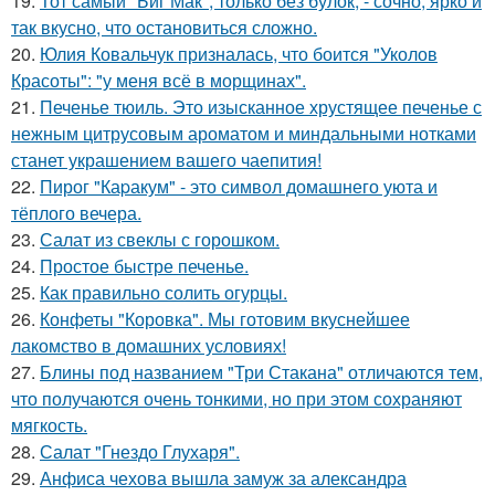
19.
Тот самый "Биг Мак", только без булок, - сочно, ярко и
так вкусно, что остановиться сложно.
20.
Юлия Ковальчук призналась, что боится "Уколов
Красоты": "у меня всё в морщинах".
21.
Печенье тюиль. Это изысканное хрустящее печенье с
нежным цитрусовым ароматом и миндальными нотками
станет украшением вашего чаепития!
22.
Пирог "Каpакум" - это символ домашнего уюта и
тёплого вечера.
23.
Салат из свеклы с горошком.
24.
Простое быстре печенье.
25.
Как правильно солить огурцы.
26.
Конфеты "Коровка". Мы готовим вкуснейшее
лакомство в домашних условиях!
27.
Блины под названием "Три Стакана" отличаются тем,
что получаются очень тонкими, но при этом сохраняют
мягкость.
28.
Салат "Гнездо Глухаря".
29.
Анфиса чехова вышла замуж за александра