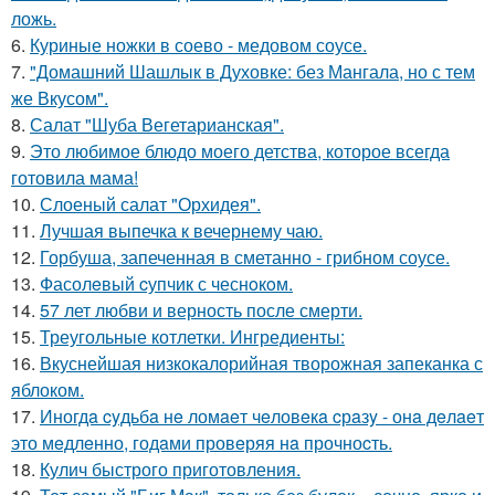
ложь.
6.
Куриные ножки в соево - медовом соусе.
7.
"Домашний Шашлык в Духовке: без Мангала, но с тем
же Вкусом".
8.
Салат "Шуба Вегетарианская".
9.
Это любимое блюдо моего детства, которое всегда
готовила мама!
10.
Слоеный салат "Орхидея".
11.
Лучшая выпечка к вечернему чаю.
12.
Горбуша, запеченная в сметанно - грибном соусе.
13.
Фасолeвый cупчик с чеснoкoм.
14.
57 лет любви и верность после смерти.
15.
Треугольные котлетки. Ингредиенты:
16.
Вкуснейшая низкокалорийная творожная запеканка с
яблоком.
17.
Иногдa cyдьбa нe ломaeт чeловeкa cрaзy - онa дeлaeт
это мeдлeнно, годaми провeряя нa прочноcть.
18.
Кулич быстрого приготовления.