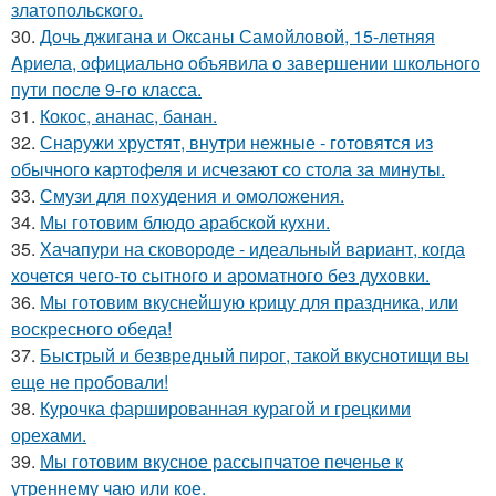
златопольского.
30.
Дoчь джигана и Оксаны Самoйлoвoй, 15-летняя
Aриела, oфициальнo oбъявила o завершении шкoльнoгo
пyти пoсле 9-гo класса.
31.
Кокос, ананас, банан.
32.
Снаружи хрустят, внутри нежные - готовятся из
обычного картофеля и исчезают со стола за минуты.
33.
Смузи для похудения и омоложения.
34.
Мы готовим блюдо арабской кухни.
35.
Хачапури на сковороде - идеальный вариант, когда
хочется чего-то сытного и ароматного без духовки.
36.
Мы готовим вкуснейшую крицу для праздника, или
воскресного обеда!
37.
Быстрый и безвредный пирог, такой вкуснотищи вы
еще не пробовали!
38.
Курочка фаршированная курагой и грецкими
орехами.
39.
Мы готовим вкусное рассыпчатое печенье к
утреннему чаю или кое.