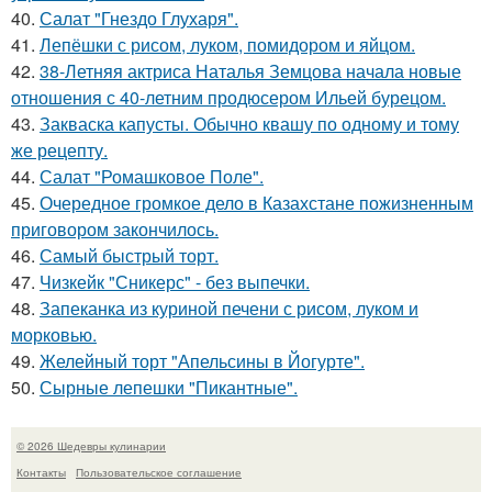
40.
Салат "Гнездо Глухаря".
41.
Лепёшки с рисом, луком, помидором и яйцом.
42.
38-Летняя актриса Наталья Земцова начала новые
отношения с 40-летним продюсером Ильей бурецом.
43.
Закваска капусты. Обычно квашу по одному и тому
же рецепту.
44.
Салат "Ромашковое Поле".
45.
Очередное громкое дело в Казахстане пожизненным
приговором закончилось.
46.
Самый быстрый торт.
47.
Чизкейк "Сникерс" - без выпечки.
48.
Запеканка из куриной печени с рисом, луком и
морковью.
49.
Желейный торт "Апельсины в Йогурте".
50.
Сырные лепешки "Пикантные".
© 2026 Шедевры кулинарии
Контакты
Пользовательское соглашение