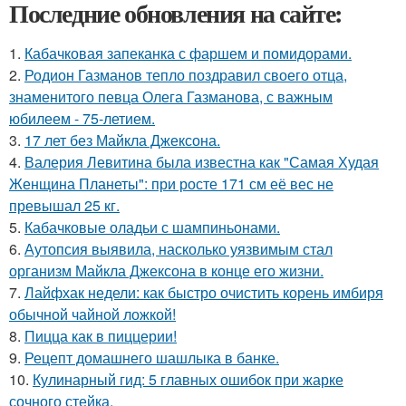
Последние обновления на сайте:
1.
Кабачковая запеканка с фаршем и помидорами.
2.
Родион Газманов тепло поздравил своего отца,
знаменитого певца Олега Газманова, с важным
юбилеем - 75-летием.
3.
17 лет без Майкла Джексона.
4.
Валерия Левитина была известна как "Самая Худая
Женщина Планеты": при росте 171 см её вес не
превышал 25 кг.
5.
Кабачковые оладьи с шампиньонами.
6.
Аутопсия выявила, насколько уязвимым стал
организм Майкла Джексона в конце его жизни.
7.
Лайфхак недели: как быстро очистить корень имбиря
обычной чайной ложкой!
8.
Пицца как в пиццерии!
9.
Рецепт домашнего шашлыка в банке.
10.
Кулинарный гид: 5 главных ошибок при жарке
сочного стейка.