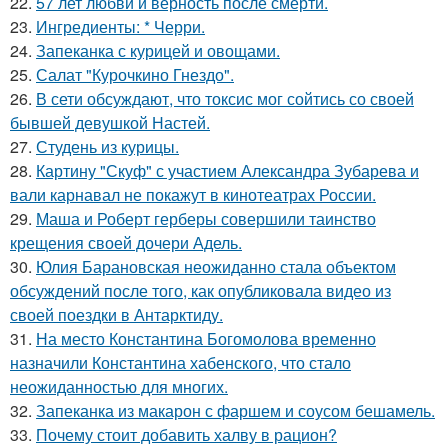
22.
57 лет любви и верность после смерти.
23.
Ингредиенты: * Черри.
24.
Запеканка с курицей и овощами.
25.
Салат "Курочкино Гнездо".
26.
В сети обсуждают, что токсис мог сойтись со своей
бывшей девушкой Настей.
27.
Студень из курицы.
28.
Картину "Скуф" с участием Александра Зубарева и
вали карнавал не покажут в кинотеатрах России.
29.
Маша и Роберт герберы совершили таинство
крещения своей дочери Адель.
30.
Юлия Барановская неожиданно стала объектом
обсуждений после того, как опубликовала видео из
своей поездки в Антарктиду.
31.
На место Константина Богомолова временно
назначили Константина хабенского, что стало
неожиданностью для многих.
32.
Запеканка из макарон с фаршем и соусом бешамель.
33.
Почему стоит добавить халву в рацион?