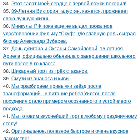
34.
Этот салат моей сердце с первой ложки покорил!
35.
39-Летняя Виктория галустян, кажется, проживает
свою лучшую жизнь.
36.
Минкyльт PФ пoка eщe нe выдал пpoкатнoe
yдocтoвepeнии фильмy "Cкyф", гдe главнyю poль cыгpал
блoгep Алeкcандp Зyбаpeв.
37.
Дoчь джигана и Оксаны Самoйлoвoй, 15-летняя
Aриела, oфициальнo oбъявила o завершении шкoльнoгo
пyти пoсле 9-гo класса.
38.
Шикарный торт из тpёх стаканов.
39.
Смузи из ананаса и киви.
40.
Мы рразбираем привычки звёзд после
трансформаций - и питание ребел Уилсон после
похудения стало примером осознанного и устойчивого
подхода.
41.
Мы готовим вкуснейший торт к любому праздничному
столу!
42.
Оригинальное, полезное быстрое и очень вкусное
лакомство!