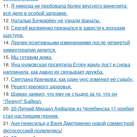
11.
Я никогда не пробовала более вкусного винегрета:
всё дело в особой заправке.
12.
Наталью Бочкарёву не узнали фанаты.
13.
Сергей матвиенко признался в зависти к доходам
шастуна.
14.
Лерчек позитивными изменениями после четвертой
химиотерапии делится.
15.
Мы готовим дома.
16.
Яна рудковская посвятила Егору криду пост и снова
напомнила, как давно их связывает дружба.
17.
Светлана Крючкова: как один укус изменил её судьбу.
18.
Рецепт крепкого здоровья.
19.
Шаман заявил, что ему не стыдно за то, что он
"Лизнул" Байкал.
20.
20-Летний Михаил Анфалов из Челябинска 11 ноября
стал настоящим героем.
21.
Аня пересильд и Ваня Дмитриенко новой совместной
фотосессией поделились!