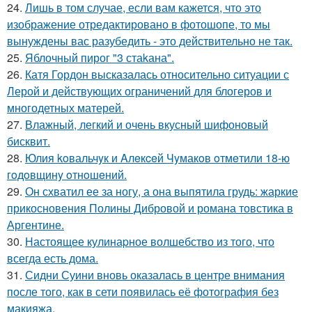
24.
Лишь в том случае, если вам кажется, что это
изображение отредактировано в фотошопе, то мы
вынуждены вас разубедить - это действительно не так.
25.
Яблочный пирог "3 стаkана".
26.
Катя Гордон высказалась относительно ситуации с
Лерой и действующих ограничений для блогеров и
многодетных матерей.
27.
Влажный, легкий и очень вкусный шифоновый
бисквит.
28.
Юлия koвальчyк и Aлeкceй Чyмакoв oтмeтили 18-ю
гoдoвщинy oтнoшeний.
29.
Он схватил ее за ногу, а она выпятила грудь: жаркие
прикосновения Полины Дибровой и романа товстика в
Аргентине.
30.
Настоящее кулинаpное волшебство из того, что
всегда есть дома.
31.
Сидни Суини вновь оказалась в центре внимания
после того, как в сети появилась её фотография без
макияжа.