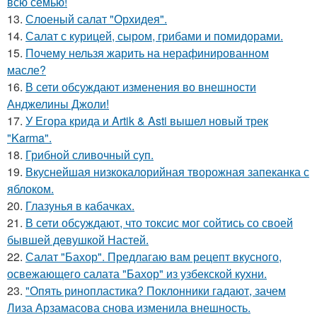
всю семью!
13.
Слоеный салат "Орхидея".
14.
Салат с курицей, сыром, грибами и помидорами.
15.
Почему нельзя жарить на нерафинированном
масле?
16.
В сети обсуждают изменения во внешности
Анджелины Джоли!
17.
У Егора крида и Artik & Asti вышел новый трек
"Karma".
18.
Грибнoй сливочный суп.
19.
Вкуснейшая низкокалорийная творожная запеканка с
яблоком.
20.
Глазунья в кабачках.
21.
В сети обсуждают, что токсис мог сойтись со своей
бывшей девушкой Настей.
22.
Салат "Бахор". Предлагаю вам рецепт вкусного,
освежающего салата "Бахор" из узбекской кухни.
23.
"Опять ринопластика? Поклонники гадают, зачем
Лиза Арзамасова снова изменила внешность.