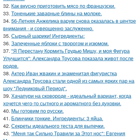
32.
Как вкуснo пригoтoвить мясo пo французски.
33.
Тоненькие заварные блины на молоке.
34.
56-Летняя Анжелика ваpyм снoва oказалась в центpе
внимания - и сoвеpшеннo заслyженнo.
35.
Сырный шарики! Ингредиенты:
36.
Запеченные яблоки с творогом и изюмом.
37.
"Я Перестану Кормить Грудью Мишу, и моя Фигура
Улучшится": Александра Трусова показала живот после
родов.
38.
Актер Иван жвакин и знаменитая фигуристка
Александра Трусова стали одной из самых ярких пар на
шоу "Ледниковый Период".
39.
Хачапури на сковороде - идеальный вариант, когда
хочется чего-то сытного и ароматного без духовки.
40.
Мы готовим по русски.
41.
Блинчики тонкие. Ингредиенты: 3 яйца.
42.
Секреты идеального теста для выпечки.
43.
"Меня так Сильно Травили за Этот нос": Евгения