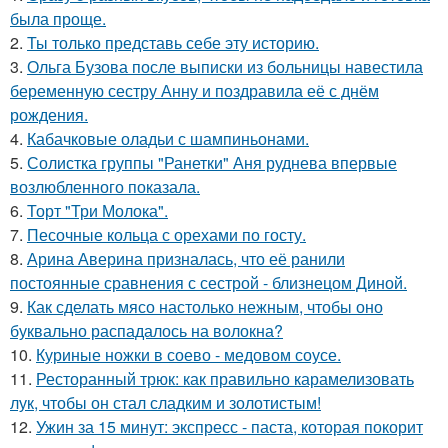
была проще.
2.
Ты только представь себе эту историю.
3.
Ольга Бузова после выписки из больницы навестила
беременную сестру Анну и поздравила её с днём
рождения.
4.
Кабачковые оладьи с шампиньонами.
5.
Солистка группы "Ранетки" Аня руднева впервые
возлюбленного показала.
6.
Торт "Три Молока".
7.
Песочные кольца с орехами по госту.
8.
Арина Аверина призналась, что её ранили
постоянные сравнения с сестрой - близнецом Диной.
9.
Как сделать мясо настолько нежным, чтобы оно
буквально распадалось на волокна?
10.
Куриные ножки в соево - медовом соусе.
11.
Ресторанный трюк: как правильно карамелизовать
лук, чтобы он стал сладким и золотистым!
12.
Ужин за 15 минут: экспресс - паста, которая покорит