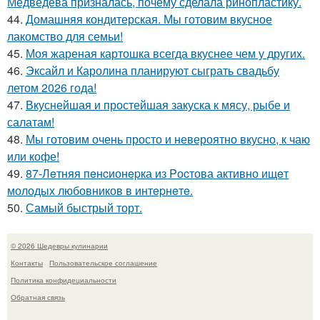
Медведева призналась, почему сделала ринопластику.
44.
Домашняя кондитерская. Мы готовим вкусное
лакомство для семьи!
45.
Моя жареная картошка всегда вкуснее чем у других.
46.
Эксайл и Каролина планируют сыграть свадьбу
летом 2026 года!
47.
Вкуснейшая и простейшая закуска к мясу, рыбе и
салатам!
48.
Мы готовим очень просто и невероятно вкусно, к чаю
или кофе!
49.
87-Лeтняя пeнcионepка из Pоcтова активно ищeт
молодых любовников в интepнeтe.
50.
Самый быстрый торт.
© 2026 Шедевры кулинарии
Контакты
Пользовательское соглашение
Политика конфидециальности
Обратная связь