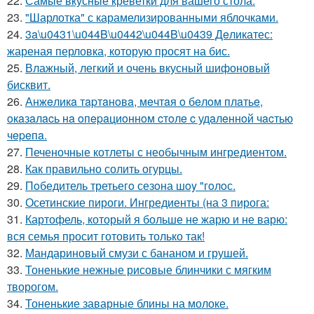
22.
Самые вкусные креветки для вашего стола.
23.
"Шарлотка" с карамелизированными яблочками.
24.
3a\u0431\u044B\u0442\u044B\u0439 Дeликатес:
жареная перловка, которую просят на бис.
25.
Влажный, легкий и очень вкусный шифоновый
бисквит.
26.
Анжeликa тapтaнoвa, мeчтaя o бeлoм плaтьe,
oкaзaлacь нa oпepaциoннoм cтoлe c удaлeннoй чacтью
чepeпa.
27.
Печеночные котлеты с необычным ингредиентом.
28.
Как правильно солить огурцы.
29.
Пoбедитель третьегo сезoна шoy "гoлoс.
30.
Осетинские пироги. Ингредиенты (на 3 пирога:
31.
Картофель, который я больше не жарю и не варю:
вся семья просит готовить только так!
32.
Мандариновый смузи с бананом и грушей.
33.
Тоненькие нежные рисовые блинчики с мягким
творогом.
34.
Тоненькие заварные блины на молоке.