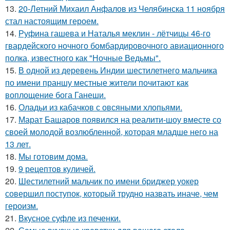
13.
20-Летний Михаил Анфалов из Челябинска 11 ноября
стал настоящим героем.
14.
Руфина гашева и Наталья меклин - лётчицы 46-го
гвардейского ночного бомбардировочного авиационного
полка, известного как "Ночные Ведьмы".
15.
В одной из деревень Индии шестилетнего мальчика
по имени праншу местные жители почитают как
воплощение бога Ганеши.
16.
Оладьи из кабачков с овсяными хлопьями.
17.
Марат Башаров появился на реалити-шоу вместе со
своей молодой возлюбленной, которая младше него на
13 лет.
18.
Мы готовим дома.
19.
9 рецептов куличей.
20.
Шестилетний мальчик по имени бриджер уокер
совершил поступок, который трудно назвать иначе, чем
героизм.
21.
Вкусное суфле из печенки.