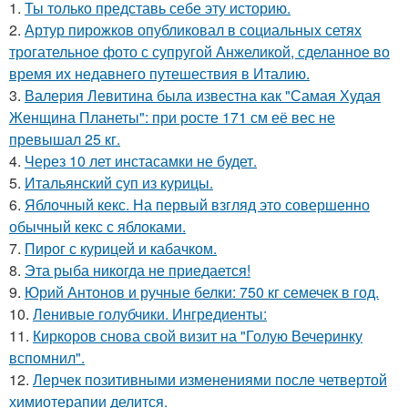
1.
Ты только представь себе эту историю.
2.
Артур пирожков опубликовал в социальных сетях
трогательное фото с супругой Анжеликой, сделанное во
время их недавнего путешествия в Италию.
3.
Валерия Левитина была известна как "Самая Худая
Женщина Планеты": при росте 171 см её вес не
превышал 25 кг.
4.
Через 10 лет инстасамки не будет.
5.
Итальянский суп из курицы.
6.
Яблочный кекс. На первый взгляд это совершенно
обычный кекс с яблоками.
7.
Пирог с курицей и кабачком.
8.
Эта рыба никогда не приедается!
9.
Юрий Антонов и ручные белки: 750 кг семечек в год.
10.
Ленивые голубчики. Ингредиенты:
11.
Киркоров снова свой визит на "Голую Вечеринку
вспомнил".
12.
Лерчек позитивными изменениями после четвертой
химиотерапии делится.