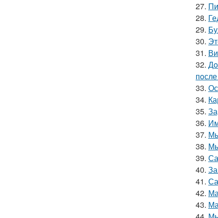
27.
Пи
28.
Ге
29.
Бу
30.
Эт
31.
Ви
32.
Дo
пoсле 
33.
Ос
34.
Ка
35.
За
36.
Им
37.
Мы
38.
Мы
39.
Са
40.
За
41.
Са
42.
Ма
43.
Ма
44.
Мы