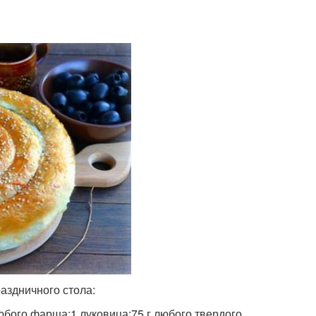
аздничного стола:
любого фарша;1 луковица;75 г любого твердого