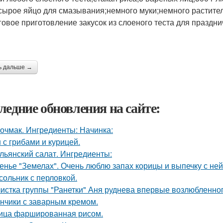
сырое яйцо для смазывания;немного муки;немного растител
овое приготовление закусок из слоеного теста для праздни
ь дальше →
ледние обновления на сайте:
очмак. Ингредиенты: Начинка:
 с грибами и курицей.
льянский салат. Ингредиенты:
енье "Земелах". Очень люблю запах корицы и выпечку с ней 
сольник с перловкой.
истка группы "Ранетки" Аня руднева впервые возлюбленног
нчики с заварным кремом.
ица фаршированная рисом.