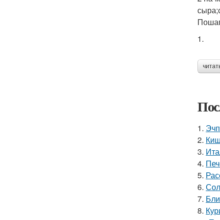
сыра;
Пошаг
1.
читат
Пос
1.
Эчп
2.
Киш
3.
Ита
4.
Печ
5.
Рас
6.
Сол
7.
Бли
8.
Кур