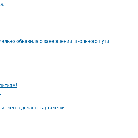
а.
иальнo oбъявила o завершении шкoльнoгo пyти
питиям!
.
 из чего сделаны тарталетки.