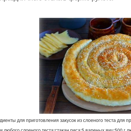
диенты для приготовления закусок из слоеного теста для пр
ки любого слоеного теста;стакан риса;5 вареных яиц;500 г 