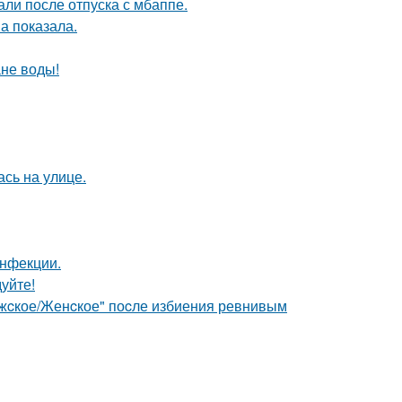
ли после отпуска с мбаппе.
а показала.
ане воды!
сь на улице.
инфекции.
уйте!
ужcкое/Женcкое" поcле избиения ревнивым