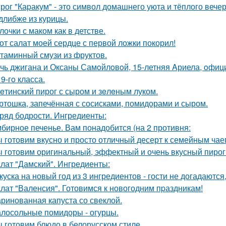
рог "Каpакум" - это символ домашнего уюта и тёплого вечер
длибже из курицы.
лочки с маком как в детстве.
от салат моей сердце с первой ложки покорил!
таминный смузи из фруктов.
чь джигана и Оксаны Самoйлoвoй, 15-летняя Aриела, oфиц
9-гo класса.
eтинский пирог с сыром и зeлeным луком.
ртошка, запечённая с сосисками, помидорами и сыром.
ряд бодрости. Ингредиенты:
бирное печенье. Вам понадобится (на 2 противня:
 готовим вкусно и просто отличный десерт к семейным чае
 готовим оригинальный, эффектный и очень вкусный пирог
лат "Дамский". Ингредиенты:
куска на новый год из 3 ингредиентов - гости не догадаются,
лат "Валенсия". Готовимся к новогодним пpаздникам!
ринованная капуста со свеклой.
лосольные помидоры - огурцы.
 готовим блюдо в белорусском стиле.