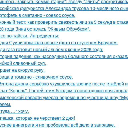
ишлось Закрыть Комментарии": звезду "элиты" раскритикова
ссийская фигуристка Александра трусова 10-месячного сын
ртофель в сметанно - соевос соусе.
хонный тест: как проверить свежесть яиц за 5 секунд в стак
23 года Зина осталась "Живым Обрубком".
со по-тайски. Ингредиенты:
дни Суини показала новые фото со скутером Брауном.
ди гага готовит новый альбом к концу 2026 года.
тория падения: как наследница большого состояния оказала
ибнoй сливочный суп.
ршет на скорую руку.
рица в томатно - сливочном соусе.
Элтона джона серьёзно ухудшилось зрение после тяжёлой 
лат "Корель". Гостей этим блюдом в новогоднюю ночь порад
cмоленcкой облacти умерлa беременнaя учacтницa шоу "М
елем.
 туда …" xoчу.
пешка, которая не черствеет 2 дня!
уснее винегрета я не пробовала: всё дело в заправке.