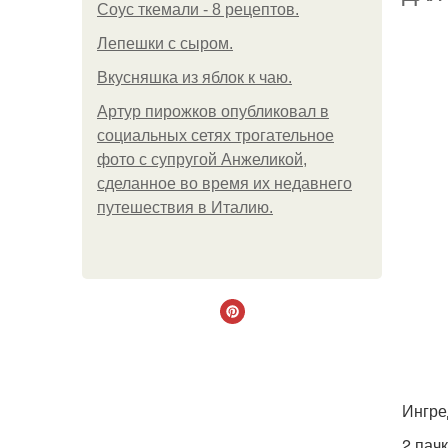
Соус ткемали - 8 рецептов.
Лепешки с сыром.
Вкусняшка из яблок к чаю.
Артур пирожков опубликовал в
социальных сетях трогательное
фото с супругой Анжеликой,
сделанное во время их недавнего
путешествия в Италию.
Ингре
2 пач