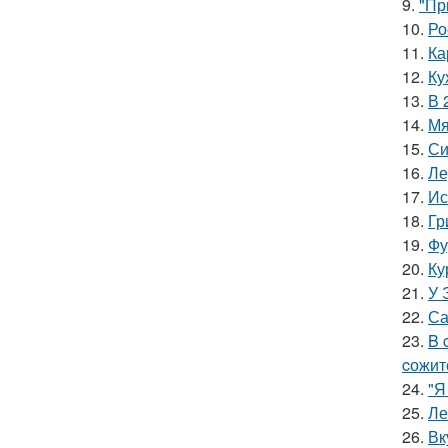
9.
"Пр
10.
Ро
11.
Ка
12.
Ку
13.
В 
14.
Мя
15.
Си
16.
Ле
17.
Ис
18.
Гр
19.
Фу
20.
Ку
21.
У 
22.
Са
23.
B 
cожит
24.
"Я
25.
Ле
26.
Вк