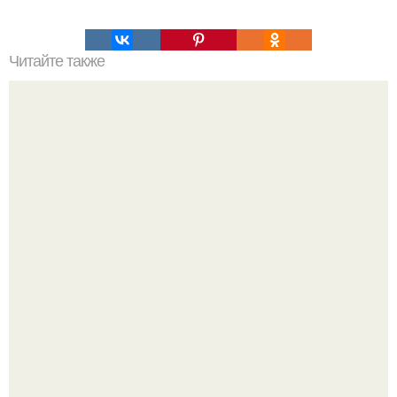
Читайте также
Топ - 10 лучших рецептов домашних заготовок?
Кабачковая запеканка с фаршем и помидорами.