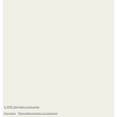
Зендея в рамках промо - тура нового "Человека - Паука"
в Лос-анджелесе.
Первый раз я попробовал его, когда приехал в гости к
деду.
© 2026 Шедевры кулинарии
Контакты
Пользовательское соглашение