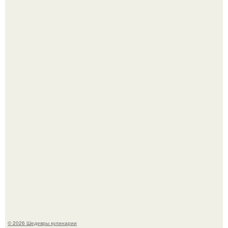
Токсис публично извинился перед генсухой на концерте
крида.
Мария порошина показала повзрослевшую дочь.
© 2026 Шедевры кулинарии