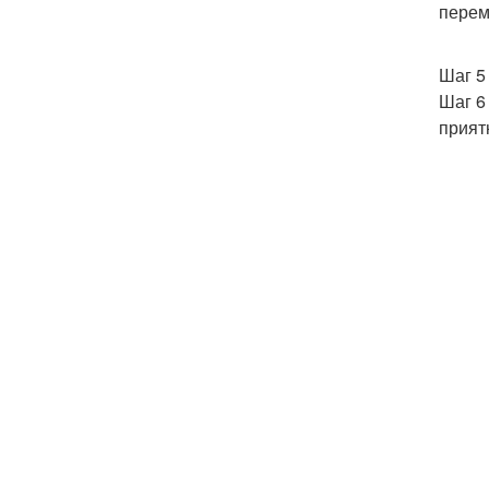
перем
Шаг 5
Шаг 6
прият