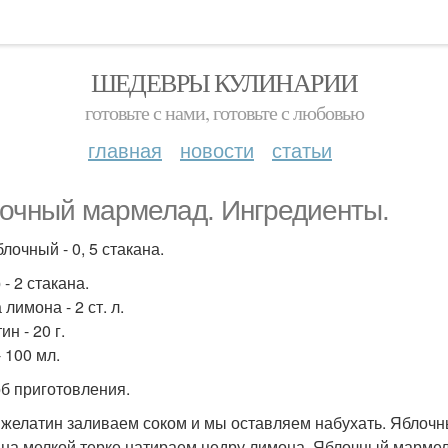
ШЕДЕВРЫ КУЛИНАРИИ
готовьте с нами, готовьте с любовью
главная
новости
статьи
очный мармелад. Ингредиенты.
лочный - 0, 5 стакана.
- 2 стакана.
лимона - 2 ст. л.
н - 20 г.
 100 мл.
б приготовления.
 желатин заливаем соком и мы оставляем набухать. Яблоч
 на мелкой терке натираем цедру лимона. Яблочный мармел