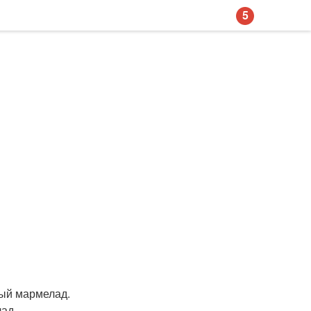
5
ный мармелад.
ад.