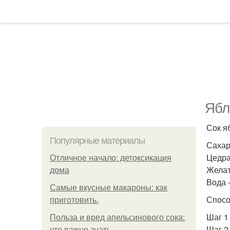
Ябл
Сок яб
Популярные материалы
Сахар 
Цедра 
Отличное начало: детоксикация
Желати
дома
Вода -
Самые вкусные макароны: как
Спосо
приготовить.
Шаг 1
Польза и вред апельсинового сока:
Шаг 2
что важно знать