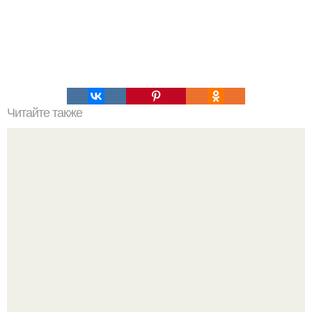
Читайте также
Чемберленский соус. Ингредиенты: