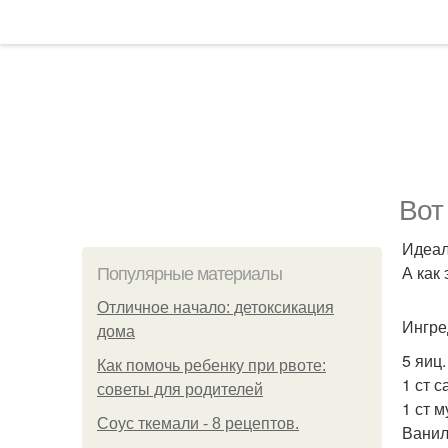
Вот
Идеал
А как 
Популярные материалы
Отличное начало: детоксикация
Ингре
дома
5 яиц.
Как помочь ребенку при рвоте:
1 ст с
советы для родителей
1 ст м
Соус ткемали - 8 рецептов.
Ванил