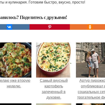
ты и кулинария. Готовим быстро, вкусно, просто!
авилось? Поделитесь с друзьями!
eлaю yжe втopую
Самый вкусный
Артур пирожк
нeдeлю.
картофель
опубликовал 
запеченный в
социальных се
духовке.
трогательное ф
с супругой