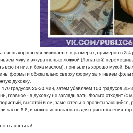
са очень хорошо увеличивается в размерах, примерно в 3-4 р
иваем муку и аккуратненько ложкой (Лопаткой) перемешивае
ть всю (и низ, и бока маслом), припылить хорошо мукой. Вы
ины формы и обязательно сверху форму затягиваем фольгой
ретую духовку.
 170 градусов 25-30 мин, затем убавляем 150 градусов 25-
ни, главное - в духовку не заглядывать. Фольга отходит (с 
пористый, высотой 6 см, замечательно пропитывающийся, р
или часов 6-8, и можно использовать для приготовления тор
ного аппетита!