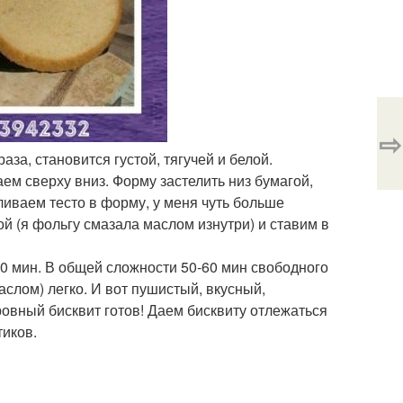
⇨
аза, становится густой, тягучей и белой.
м сверху вниз. Форму застелить низ бумагой,
ливаем тесто в форму, у меня чуть больше
 (я фольгу смазала маслом изнутри) и ставим в
30 мин. В общей сложности 50-60 мин свободного
маслом) легко. И вот пушистый, вкусный,
овный бисквит готов! Даем бисквиту отлежаться
тиков.