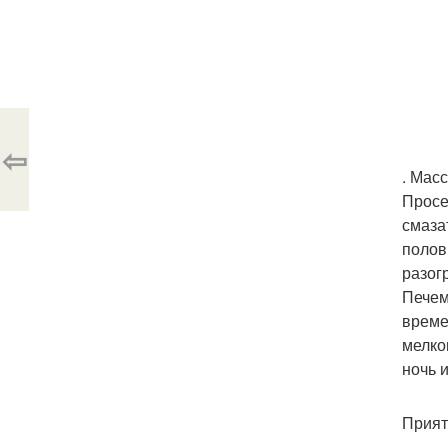
⇦
. Мас
Просе
смаза
полов
разог
Печем
време
мелко
ночь 
Прият