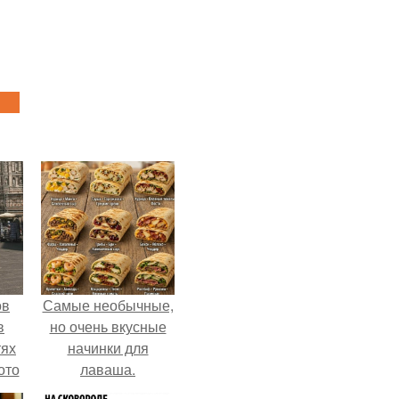
ов
Самые необычные,
в
но очень вкусные
тях
начинки для
ото
лаваша.