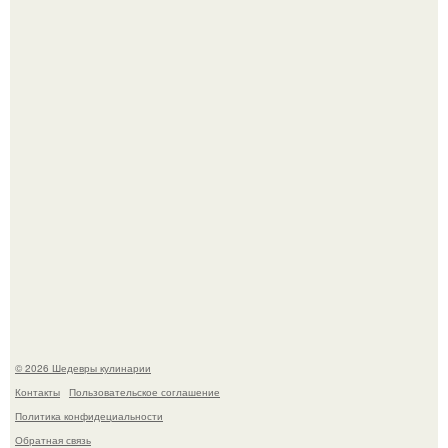
Токсис публично извинился перед генсухой на концерте
крида.
Мария порошина показала повзрослевшую дочь.
© 2026 Шедевры кулинарии
Контакты
Пользовательское соглашение
Политика конфидециальности
Обратная связь