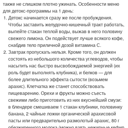
также не слишком плотно ужинать. Особенности меню
для детокс-программы на 1 день:
Детокс начинается сразу же после пробуждения.
Чтобы заставить желудочно-кишечный тракт работать,
выпейте стакан теплой воды, выжав в него половину
свежего лимона. Он подействует лучше всякого кофе,
снабдив тело приличной дозой витамина С.
Завтрак пропускать нельзя. Кроме того, он должен
состоять из небольшого количества углеводов, чтобы
насытить нас быстро высвобождаемой энергией (их
роль будет выполнять клубника), и белков — для
более длительного эффекта сытости (возьмем
арахис). Клетчатка же станет способствовать
пищеварению. Орехи и фрукты можно съесть
свежими либо приготовить из них вкуснейший смузи:
в блендере смешиваем 1 стакан клубники, половинку
банана, 2 чайные ложки органической арахисовой
пасты или предварительно размолотый арахис, 80 г
обезжиренного молока (можно взять нежирные кефир