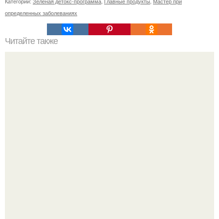
Категории:
Зеленая детокс-программа
,
Главные продукты
,
Мастер при
определенных заболеваниях
Читайте также
Сыровяленая колбаса с нитритной солью в домашних
условиях. Мы готовим сами: сыровяленая домашняя
колбаса.