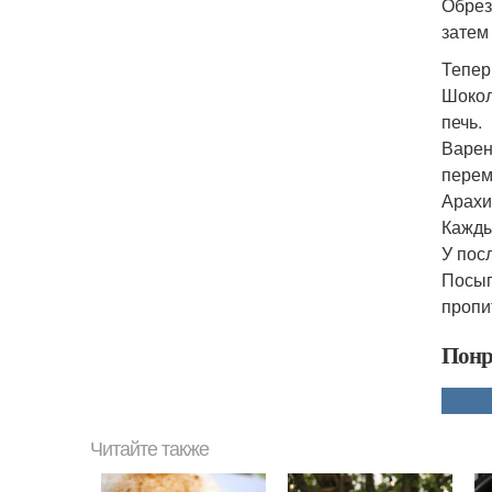
Обрез
затем
Тепер
Шокол
печь.
Варен
перем
Арахи
Кажды
У пос
Посып
пропи
Понр
Читайте также