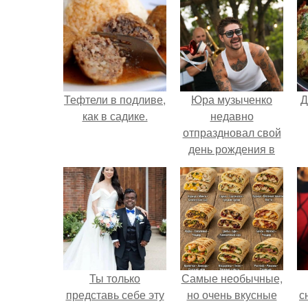
Тефтели в подливе,
Юра музыченко
Д
как в садике.
недавно
отпраздновал свой
день рождения в
кругу самых
близких и родных
людей.
Ты только
Самые необычные,
представь себе эту
но очень вкусные
с