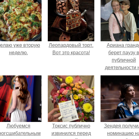
eлaю yжe втopую
Леопардовый торт.
Ариана гранд
нeдeлю.
Вот это красота!
берет паузу 
публичной
деятельности 
фоне слухов 
своем здоровь
Любуемся
Токсис публично
Зендея получи
ногсшибательным
извинился перед
номинацию н