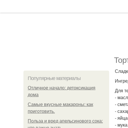
Тор
Сладк
Популярные материалы
Ингре
Отличное начало: детоксикация
Для т
дома
- масл
- смет
Самые вкусные макароны: как
- саха
приготовить.
- яйца
Польза и вред апельсинового сока:
- мука
что важно знать