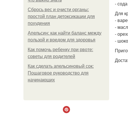
- сода 
Сбрось вес и очисти органы:
Для к
простой план детоксикации для
- вар
похудения
- масл
Апельсин: как найти баланс между
- орех
пользой и вредом для здоровья
- шок
Как помочь ребенку при рвоте:
Приго
советы для родителей
Доста
Как сделать апельсиновый сок:
Пошаговое руководство для
начинающих