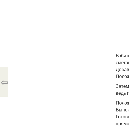
Взбит
смета
Добави
Полож
⇦
Затем
ведь 
Полож
Выпек
Готов
прямо