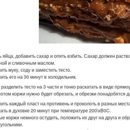
ь яйца, добавить сахар и опять взбить. Сахар должен раств
ной и сливочным маслом.
ть муку, соду и заместить тесто.
ить его на 30 минут в холодильник.
 разделить тесто на 3 части и тонко раскатать в виде прям
потом коржи нужно будет обрезать, и обрезки понадобятся 
ить каждый пласт на противень и проколоть в разных места
ать в духовке 20 минут при температуре 200\xB0C.
ые коржи немного остудить, положить их друг на друга и об
угольники.