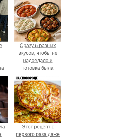
е
Сразу 5 разных
в
вкусов, чтобы не
надоедало и
на
готовка была
о
проще.
е.
ла
Этот рецепт с
а
первого раза даже