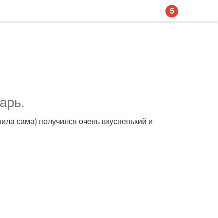
5
арь.
вила сама) получился очень вкусненький и
.