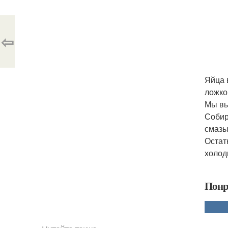
⇦
Яйца 
ложкой
Мы вы
Собир
смазы
Остат
холод
Понр