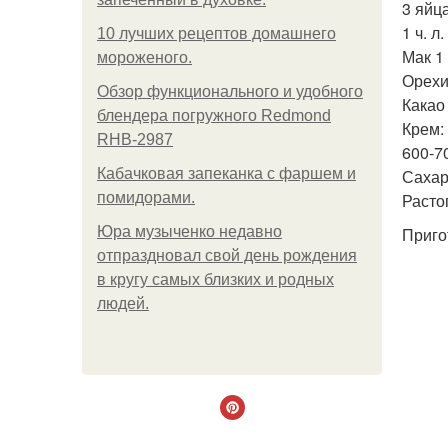
3 яйца
1 ч. л
10 лучших рецептов домашнего
Мак 1 
мороженого.
Орехи
Обзор функционального и удобного
Какао 
блендера погружного Redmond
Крем:
RHB-2987
600-7
Кабачковая запеканка с фаршем и
Сахар
помидорами.
Расто
Юра музыченко недавно
Приго
отпраздновал свой день рождения
в кругу самых близких и родных
людей.