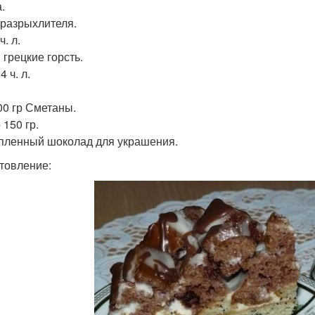
.
. разрыхлителя.
ч. л.
 грецкие горсть.
4 ч. л.
00 гр Сметаны.
 150 гр.
пленный шоколад для украшения.
товление: