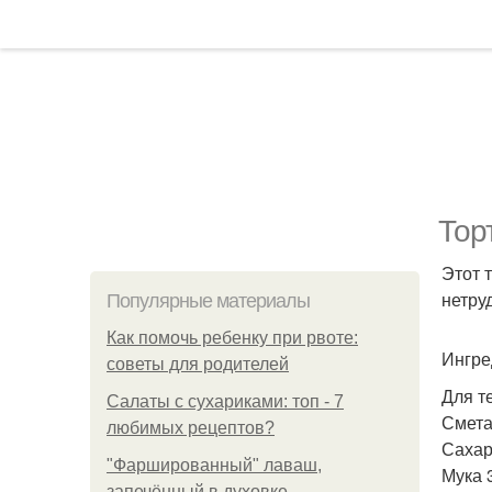
Тор
Этот 
нетру
Популярные материалы
Как помочь ребенку при рвоте:
Ингре
советы для родителей
Для т
Салаты с сухариками: топ - 7
Смета
любимых рецептов?
Сахар
"Фаршированный" лаваш,
Мука 3
запечённый в духовке.