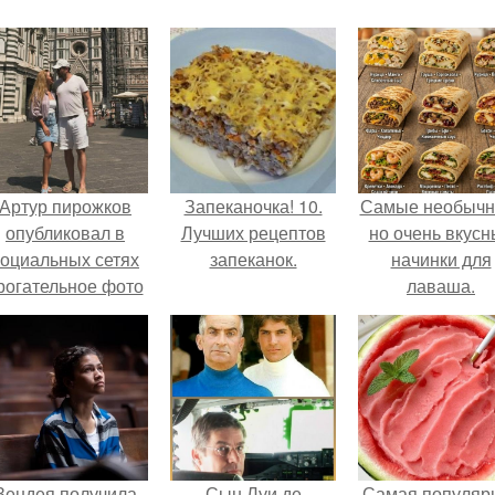
Артур пирожков
Запеканочка! 10.
Самые необычн
опубликовал в
Лучших рецептов
но очень вкус
социальных сетях
запеканок.
начинки для
рогательное фото
лаваша.
с супругой
Анжеликой,
сделанное во
ремя их недавнего
путешествия в
Италию.
Зендея получила
Сын Луи де
Самая популяр