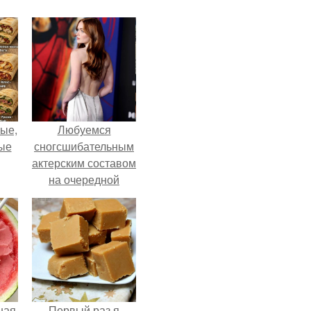
ые,
Любуемся
ные
сногсшибательным
актерским составом
на очередной
премьере нового
человека - паука.
ная
Первый раз я