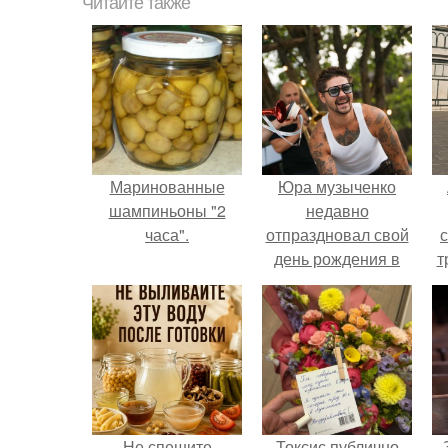
Читайте также
Маринованные
Юра музыченко
шампиньоны "2
недавно
часа".
отпраздновал свой
день рождения в
т
кругу самых
близких и родных
людей.
в
Не спешите
Токсис публично