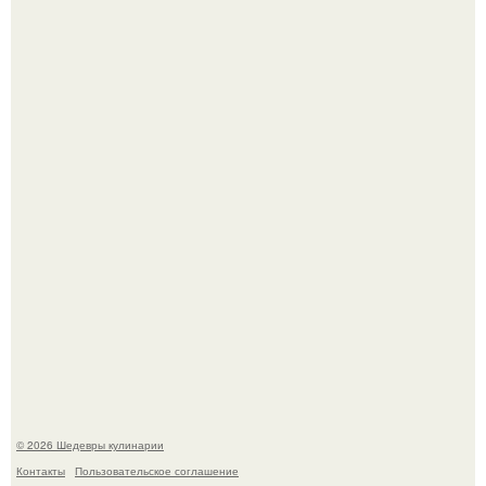
Зендея получила номинацию на премию "Эмми" в
категории "лучшая актриса в драматическом сериале" за
третий сезон "эйфории".
Мария порошина показала повзрослевшую дочь.
© 2026 Шедевры кулинарии
Контакты
Пользовательское соглашение