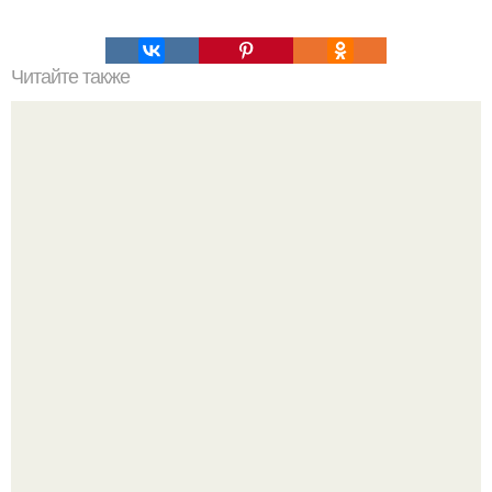
Читайте также
Нежное песочное печенье.
Ариана гранде недавно опубликовала фотографию, на