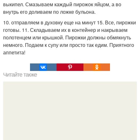
выкипел. Смазываем каждый пирожок яйцом, а во
внутрь его доливаем по ложке бульона.
10. отправляем в духовку еще на минут 15. Все, пирожки
готовы. 11. Складываем их в контейнер и накрываем
полотенцем или крышкой. Пирожки должны обмякнуть
немного. Подаем к супу или просто так едим. Приятного
аппетита!
Читайте также
Творожное суфле без сахара. Творожные
супервкуснятины! Творожно - фруктовое суфле к